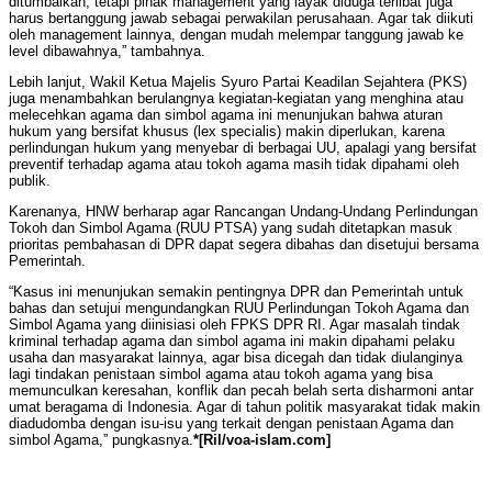
ditumbalkan, tetapi pihak management yang layak diduga terlibat juga
harus bertanggung jawab sebagai perwakilan perusahaan. Agar tak diikuti
oleh management lainnya, dengan mudah melempar tanggung jawab ke
level dibawahnya,” tambahnya.
Lebih lanjut, Wakil Ketua Majelis Syuro Partai Keadilan Sejahtera (PKS)
juga menambahkan berulangnya kegiatan-kegiatan yang menghina atau
melecehkan agama dan simbol agama ini menunjukan bahwa aturan
hukum yang bersifat khusus (lex specialis) makin diperlukan, karena
perlindungan hukum yang menyebar di berbagai UU, apalagi yang bersifat
preventif terhadap agama atau tokoh agama masih tidak dipahami oleh
publik.
Karenanya, HNW berharap agar Rancangan Undang-Undang Perlindungan
Tokoh dan Simbol Agama (RUU PTSA) yang sudah ditetapkan masuk
prioritas pembahasan di DPR dapat segera dibahas dan disetujui bersama
Pemerintah.
“Kasus ini menunjukan semakin pentingnya DPR dan Pemerintah untuk
bahas dan setujui mengundangkan RUU Perlindungan Tokoh Agama dan
Simbol Agama yang diinisiasi oleh FPKS DPR RI. Agar masalah tindak
kriminal terhadap agama dan simbol agama ini makin dipahami pelaku
usaha dan masyarakat lainnya, agar bisa dicegah dan tidak diulanginya
lagi tindakan penistaan simbol agama atau tokoh agama yang bisa
memunculkan keresahan, konflik dan pecah belah serta disharmoni antar
umat beragama di Indonesia. Agar di tahun politik masyarakat tidak makin
diadudomba dengan isu-isu yang terkait dengan penistaan Agama dan
simbol Agama,” pungkasnya.
*[Ril/voa-islam.com]