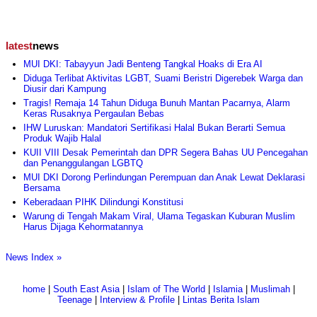
latest
news
MUI DKI: Tabayyun Jadi Benteng Tangkal Hoaks di Era AI
Diduga Terlibat Aktivitas LGBT, Suami Beristri Digerebek Warga dan
Diusir dari Kampung
Tragis! Remaja 14 Tahun Diduga Bunuh Mantan Pacarnya, Alarm
Keras Rusaknya Pergaulan Bebas
IHW Luruskan: Mandatori Sertifikasi Halal Bukan Berarti Semua
Produk Wajib Halal
KUII VIII Desak Pemerintah dan DPR Segera Bahas UU Pencegahan
dan Penanggulangan LGBTQ
MUI DKI Dorong Perlindungan Perempuan dan Anak Lewat Deklarasi
Bersama
Keberadaan PIHK Dilindungi Konstitusi
Warung di Tengah Makam Viral, Ulama Tegaskan Kuburan Muslim
Harus Dijaga Kehormatannya
News Index »
home
|
South East Asia
|
Islam of The World
|
Islamia
|
Muslimah
|
Teenage
|
Interview & Profile
|
Lintas Berita Islam