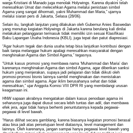
warga Kristiani di Manado juga menolak Holywings. Karena diyakini telah
meresahkan Umat dan melecehkan Agama melalui penistaan simbol
Agama yang sangat dihormati, yakni Muhammad dan Maria,” ujarnya
melalui siaran pers di Jakarta, Selasa (28/06).
Selain itu, langkah lanjutan yang dilakukan oleh Gubernur Anies Baswedan
yang menutup kegiatan Holywings di Jakarta karena berulang kali dinilai
melakukan pelanggaran termasuk tidak memiliki izin sesuai Klasifikasi
Baku Lapangan Usaha Indonesia (KBLI), juga tepat dan patut diapresiasi.
“Agar hukum tegak dan dunia usaha tetap bisa lanjutkan kontribusi dengan
baik tanpa melanggar hukum apalagi meresahkan masyarakat dengan
menghinakan Agama dan Simbol Agama,” tegasnya.
“Untuk kasus promosi yang membawa nama ‘Muhammad dan Maria’ dan
karenanya menghinakan Agama dan simbol Agama, agar diberikan sanksi
hukum yang menjerakan, supaya jadi pelajaran dan tidak diikuti oleh
promosi-promosi bisnis lainnya sambil menghinakan dan menistakan
agama dan simbol agama. Agar iklim berusahanya sehat dan tidak
meresahkan,” ujar Anggota Komisi VIII DPR RI yang membidangi urusan
keagamaan ini.
HNW sapaan akrabnya mengatakan dalam kasus penodaan agama ini
seharusnya juga dapat diusut secara lebih tuntas dan adil, dan membawa
efek jera, agar tidak hanya berhenti penuntutannya kepada pegawai-
pegawai di level bawah.
“Harus dilihat secara gamblang, karena biasanya kegiatan promosi berasal
atau bisa jadi atas persetujuan level diatasnya, level management dan
lainnya. Oleh karenanya, jangan sampai hanya pegawai level bawah yang