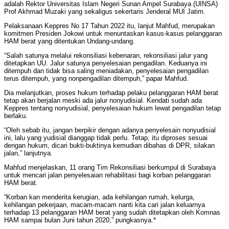
adalah Rektor Universitas Islam Negeri Sunan Ampel Surabaya (UINSA)
Prof Akhmad Muzaki yang sekaligus sekertaris Jenderal MUI Jatim.
Pelaksanaan Keppres No 17 Tahun 2022 itu, lanjut Mahfud, merupakan
komitmen Presiden Jokowi untuk menuntaskan kasus-kasus pelanggaran
HAM berat yang ditentukan Undang-undang.
“Salah satunya melalui rekonsiliasi kebenaran, rekonsiliasi jalur yang
ditetapkan UU. Jalur satunya penyelesaian pengadilan. Keduanya ini
ditempuh dan tidak bisa saling meniadakan, penyelesaian pengadilan
terus ditempuh, yang nonpengadilan ditempuh,” papar Mahfud.
Dia melanjutkan, proses hukum terhadap pelaku pelanggaran HAM berat
tetap akan berjalan meski ada jalur nonyudisial. Kendati sudah ada
Keppres tentang nonyudisial, penyelesaian hukum lewat pengadilan tetap
berlaku.
“Oleh sebab itu, jangan berpikir dengan adanya penyelesain nonyudisial
ini, lalu yang yudisial dianggap tidak perlu. Tetap, itu diproses sesuai
dengan hukum, dicari bukti-buktinya kemudian dibahas di DPR, silakan
jalan,” lanjutnya.
Mahfud menjelaskan, 11 orang Tim Rekonsiliasi berkumpul di Surabaya
untuk mencari jalan penyelesaian rehabilitasi bagi korban pelanggaran
HAM berat.
“Korban kan menderita kerugian, ada kehilangan rumah, kelurga,
kehilangan pekerjaan, macam-macam nanti kita cari jalan keluarnya
terhadap 13 pelanggaran HAM berat yang sudah ditetapkan oleh Komnas
HAM sampai bulan Juni tahun 2020,” pungkasnya.*