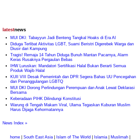
latest
news
MUI DKI: Tabayyun Jadi Benteng Tangkal Hoaks di Era AI
Diduga Terlibat Aktivitas LGBT, Suami Beristri Digerebek Warga dan
Diusir dari Kampung
Tragis! Remaja 14 Tahun Diduga Bunuh Mantan Pacarnya, Alarm
Keras Rusaknya Pergaulan Bebas
IHW Luruskan: Mandatori Sertifikasi Halal Bukan Berarti Semua
Produk Wajib Halal
KUII VIII Desak Pemerintah dan DPR Segera Bahas UU Pencegahan
dan Penanggulangan LGBTQ
MUI DKI Dorong Perlindungan Perempuan dan Anak Lewat Deklarasi
Bersama
Keberadaan PIHK Dilindungi Konstitusi
Warung di Tengah Makam Viral, Ulama Tegaskan Kuburan Muslim
Harus Dijaga Kehormatannya
News Index »
home
|
South East Asia
|
Islam of The World
|
Islamia
|
Muslimah
|