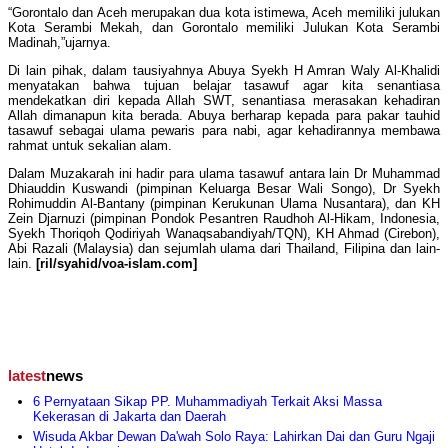
“Gorontalo dan Aceh merupakan dua kota istimewa, Aceh memiliki julukan
Kota Serambi Mekah, dan Gorontalo memiliki Julukan Kota Serambi
Madinah,”ujarnya.
Di lain pihak, dalam tausiyahnya Abuya Syekh H Amran Waly Al-Khalidi
menyatakan bahwa tujuan belajar tasawuf agar kita senantiasa
mendekatkan diri kepada Allah SWT, senantiasa merasakan kehadiran
Allah dimanapun kita berada. Abuya berharap kepada para pakar tauhid
tasawuf sebagai ulama pewaris para nabi, agar kehadirannya membawa
rahmat untuk sekalian alam.
Dalam Muzakarah ini hadir para ulama tasawuf antara lain Dr Muhammad
Dhiauddin Kuswandi (pimpinan Keluarga Besar Wali Songo), Dr Syekh
Rohimuddin Al-Bantany (pimpinan Kerukunan Ulama Nusantara), dan KH
Zein Djarnuzi (pimpinan Pondok Pesantren Raudhoh Al-Hikam, Indonesia,
Syekh Thoriqoh Qodiriyah Wanaqsabandiyah/TQN), KH Ahmad (Cirebon),
Abi Razali (Malaysia) dan sejumlah ulama dari Thailand, Filipina dan lain-
lain.
[ril/syahid/voa-islam.com]
latest
news
6 Pernyataan Sikap PP. Muhammadiyah Terkait Aksi Massa
Kekerasan di Jakarta dan Daerah
Wisuda Akbar Dewan Da'wah Solo Raya: Lahirkan Dai dan Guru Ngaji