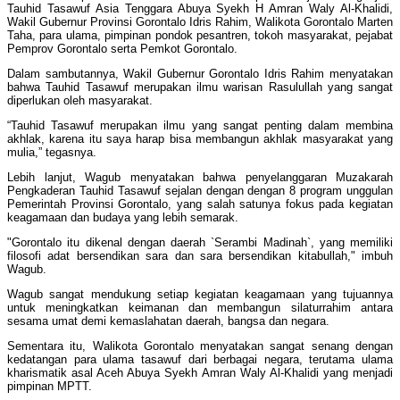
Tauhid Tasawuf Asia Tenggara Abuya Syekh H Amran Waly Al-Khalidi,
Wakil Gubernur Provinsi Gorontalo Idris Rahim, Walikota Gorontalo Marten
Taha, para ulama, pimpinan pondok pesantren, tokoh masyarakat, pejabat
Pemprov Gorontalo serta Pemkot Gorontalo.
Dalam sambutannya, Wakil Gubernur Gorontalo Idris Rahim menyatakan
bahwa Tauhid Tasawuf merupakan ilmu warisan Rasulullah yang sangat
diperlukan oleh masyarakat.
“Tauhid Tasawuf merupakan ilmu yang sangat penting dalam membina
akhlak, karena itu saya harap bisa membangun akhlak masyarakat yang
mulia,” tegasnya.
Lebih lanjut, Wagub menyatakan bahwa penyelanggaran Muzakarah
Pengkaderan Tauhid Tasawuf sejalan dengan dengan 8 program unggulan
Pemerintah Provinsi Gorontalo, yang salah satunya fokus pada kegiatan
keagamaan dan budaya yang lebih semarak.
"Gorontalo itu dikenal dengan daerah `Serambi Madinah`, yang memiliki
filosofi adat bersendikan sara dan sara bersendikan kitabullah," imbuh
Wagub.
Wagub sangat mendukung setiap kegiatan keagamaan yang tujuannya
untuk meningkatkan keimanan dan membangun silaturrahim antara
sesama umat demi kemaslahatan daerah, bangsa dan negara.
Sementara itu, Walikota Gorontalo menyatakan sangat senang dengan
kedatangan para ulama tasawuf dari berbagai negara, terutama ulama
kharismatik asal Aceh Abuya Syekh Amran Waly Al-Khalidi yang menjadi
pimpinan MPTT.