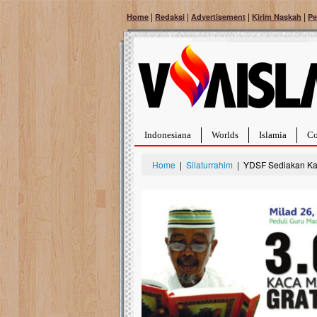
|
|
|
|
Home
Redaksi
Advertisement
Kirim Naskah
Pe
Indonesiana
Worlds
Islamia
Co
Home
|
Silaturrahim
| YDSF Sediakan Kac
Bantu Naura, Balit
Tumor Pembuluh D
Hidup Naura Salsabila 
rintangan yang sangat b
berusia sepuluh bulan, b
menghadapi penyakit yan
pembuluh darah berukur