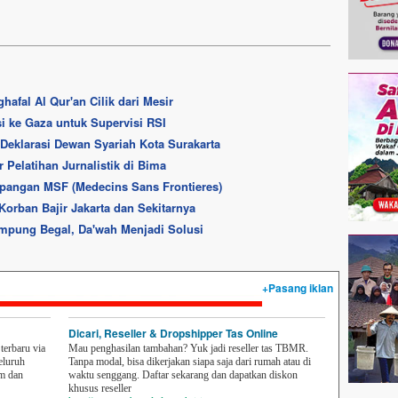
afal Al Qur'an Cilik dari Mesir
 ke Gaza untuk Supervisi RSI
eklarasi Dewan Syariah Kota Surakarta
r Pelatihan Jurnalistik di Bima
pangan MSF (Medecins Sans Frontieres)
Korban Bajir Jakarta dan Sekitarnya
ampung Begal, Da'wah Menjadi Solusi
+Pasang iklan
Dicari, Reseller & Dropshipper Tas Online
erbaru via
Mau penghasilan tambahan? Yuk jadi reseller tas TBMR.
eluruh
Tanpa modal, bisa dikerjakan siapa saja dari rumah atau di
em dan
waktu senggang. Daftar sekarang dan dapatkan diskon
khusus reseller