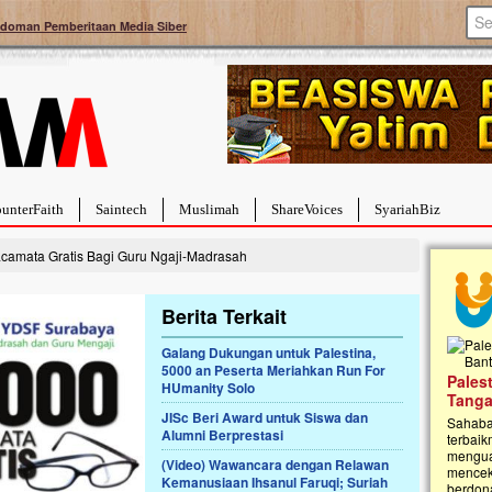
doman Pemberitaan Media Siber
unterFaith
Saintech
Muslimah
ShareVoices
SyariahBiz
amata Gratis Bagi Guru Ngaji-Madrasah
Berita Terkait
Galang Dukungan untuk Palestina,
5000 an Peserta Meriahkan Run For
a Hebat Sembuh Dari
Pales
HUmanity Solo
arah
Tanga
JISc Beri Award untuk Siswa dan
dipenuhi dengan
Sahaba
Alumni Berprestasi
erat. Meskipun baru
terbaik
ayi yang imut ini harus
mengua
(Video) Wawancara dengan Relawan
g dahsyat, yaitu tumor
mencek
Kemanusiaan Ihsanul Faruqi; Suriah
an...
berdona