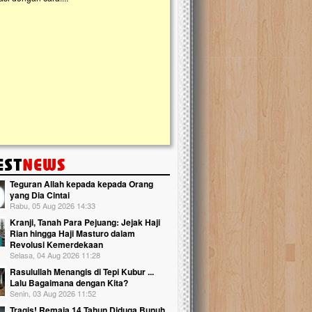
kanak Islam Terpadu (TKIT) An Najjah d
Gedung Majelis Taklim di Jonggol,...
Teguran Allah kepada kepada Orang
yang Dia Cintai
Rabu, 05 Aug 2026 14:33
Kranji, Tanah Para Pejuang: Jejak Haji
Rian hingga Haji Masturo dalam
Revolusi Kemerdekaan
Selasa, 04 Aug 2026 11:28
Rasulullah Menangis di Tepi Kubur ...
Lalu Bagaimana dengan Kita?
Senin, 03 Aug 2026 11:52
Tragis! Remaja 14 Tahun Diduga Bunuh