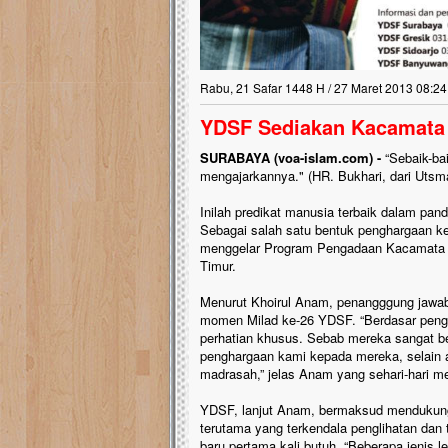
Rabu, 21 Safar 1448 H / 27 Maret 2013 08:24
YDSF Sediakan Kacamata 
SURABAYA (voa-islam.com) -
“Sebaik-ba
mengajarkannya." (HR. Bukhari, dari Utsma
Inilah predikat manusia terbaik dalam p
Sebagai salah satu bentuk penghargaan k
menggelar Program Pengadaan Kacamata Gr
Timur.
Menurut Khoirul Anam, penangggung jawab
momen Milad ke-26 YDSF. “Berdasar penga
perhatian khusus. Sebab mereka sangat b
penghargaan kami kepada mereka, selain a
madrasah,” jelas Anam yang sehari-hari
YDSF, lanjut Anam, bermaksud mendukung 
terutama yang terkendala penglihatan da
baru pertama kali butuh. “Beberapa jeni