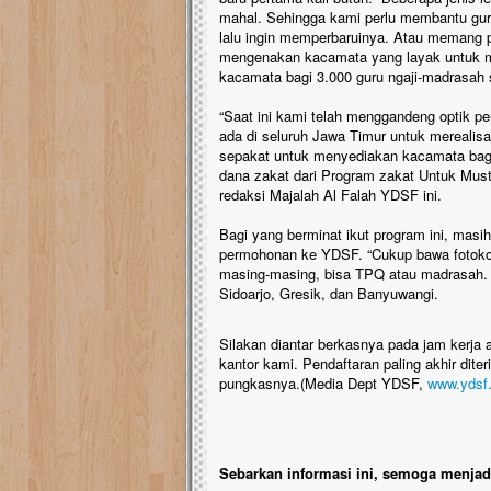
mahal. Sehingga kami perlu membantu gu
lalu ingin memperbaruinya. Atau memang 
mengenakan kacamata yang layak untuk me
kacamata bagi 3.000 guru ngaji-madrasah s
“Saat ini kami telah menggandeng optik p
ada di seluruh Jawa Timur untuk merealisa
sepakat untuk menyediakan kacamata bagi
dana zakat dari Program zakat Untuk Mus
redaksi Majalah Al Falah YDSF ini.
Bagi yang berminat ikut program ini, mas
permohonan ke YDSF. “Cukup bawa fotokop
masing-masing, bisa TPQ atau madrasah. L
Sidoarjo, Gresik, dan Banyuwangi.
Silakan diantar berkasnya pada jam kerja a
kantor kami. Pendaftaran paling akhir dite
pungkasnya.(Media Dept YDSF,
www.ydsf.
Sebarkan informasi ini, semoga menjadi