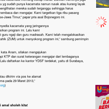
ru yg sudah punya kacamata namun rusak atau kurang layak
penglihatan mereka sudah terganggu sehingga harus
mbaca dan mengajar. Kami targetkan tiga ribu pasang
e-Jawa Timur,” papar pria asal Bojonegoro ini.
enyedia kacamata yang jaringannya
sikan program ini. Lalu kami
 guru ngaji dan guru madrasah. Kami telah mengalokasikan
tahik (ZUM) untuk menyokong program ini,” sambung pemimpin
ih kata Anam, silakan mengajukan
i KTP dan surat keterangan mengajar dari lembaganya
alu daftarkan ke kantor YDSF terdekat, yaitu di Surabaya,
tau dikirim via pos ke alamat
rima pada 29 Maret 2013,”
org
)
 amal sholeh kita!