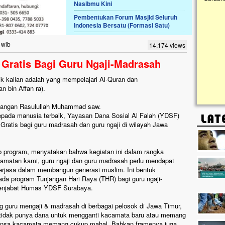
Nasibmu Kini
Pembentukan Forum Masjid Seluruh
Lima Tahun Mangkrak, Masjid di
Indonesia Bersatu (Formasi Satu)
Pelosok ini Mengenaskan. Ayo Bantu.!!
Nasib masjid di Kampung Cilumbu ini sungguh
 wib
14.174 views
mengenaskan. Lima tahun mangkrak, kini nyaris
tak berbentuk masjid, dipenuhi rumput liar,
Gratis Bagi Guru Ngaji-Madrasah
berlumut, dan menghitam terpapar panas dan
hujan....
ik kalian adalah yang mempelajari Al-Quran dan
n bin Affan ra).
andangan Rasulullah Muhammad saw.
epada manusia terbaik, Yayasan Dana Sosial Al Falah (YDSF)
atis bagi guru madrasah dan guru ngaji di wilayah Jawa
 program, menyatakan bahwa kegiatan ini dalam rangka
matan kami, guru ngaji dan guru madrasah perlu mendapat
erjasa dalam membangun generasi muslim. Ini bentuk
da program Tunjangan Hari Raya (THR) bagi guru ngaji-
 menjabat Humas YDSF Surabaya.
guru mengaji & madrasah di berbagai pelosok di Jawa Timur,
n tidak punya dana untuk mengganti kacamata baru atau memang
s lensa kacamata memang cukup mahal. Bahkan framenya juga