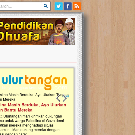
Previous slide
Next slide
tina Masih Berduka, Ayo Ulurkan
Open Donasi Wakaf Pembangu
n Bantu Mereka
Rumah Qur'an & TK Islam Terp
t, Ulurtangan mari kirimkan dukungan
Najjah di Jonggol
mu untuk warga Palestina di Gaza demi
tkan mereka menghadapi situasi
Saat ini, Ulurtangan bersama Yayasan 
am ini. Mari dukung mereka dengan
Najjahtul Islam Jonggol sedang merintis
si dengan cara:...
pembangunan Rumah Qur’an dan Tama