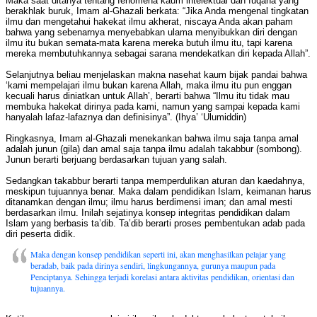
Maka saat ditanya tentang fenomena kaum intelektual dan fuqaha yang
berakhlak buruk, Imam al-Ghazali berkata: “Jika Anda mengenal tingkatan
ilmu dan mengetahui hakekat ilmu akherat, niscaya Anda akan paham
bahwa yang sebenarnya menyebabkan ulama menyibukkan diri dengan
ilmu itu bukan semata-mata karena mereka butuh ilmu itu, tapi karena
mereka membutuhkannya sebagai sarana mendekatkan diri kepada Allah”.
Selanjutnya beliau menjelaskan makna nasehat kaum bijak pandai bahwa
‘kami mempelajari ilmu bukan karena Allah, maka ilmu itu pun enggan
kecuali harus diniatkan untuk Allah’, berarti bahwa “Ilmu itu tidak mau
membuka hakekat dirinya pada kami, namun yang sampai kepada kami
hanyalah lafaz-lafaznya dan definisinya”. (Ihya’ ‘Ulumiddin)
Ringkasnya, Imam al-Ghazali menekankan bahwa ilmu saja tanpa amal
adalah junun (gila) dan amal saja tanpa ilmu adalah takabbur (sombong).
Junun berarti berjuang berdasarkan tujuan yang salah.
Sedangkan takabbur berarti tanpa memperdulikan aturan dan kaedahnya,
meskipun tujuannya benar. Maka dalam pendidikan Islam, keimanan harus
ditanamkan dengan ilmu; ilmu harus berdimensi iman; dan amal mesti
berdasarkan ilmu. Inilah sejatinya konsep integritas pendidikan dalam
Islam yang berbasis ta’dib. Ta’dib berarti proses pembentukan adab pada
diri peserta didik.
Maka dengan konsep pendidikan seperti ini, akan menghasilkan pelajar yang
beradab, baik pada dirinya sendiri, lingkungannya, gurunya maupun pada
Penciptanya. Sehingga terjadi korelasi antara aktivitas pendidikan, orientasi dan
tujuannya.