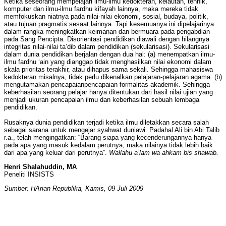
Ketika seseorang mempelajari ilmu-ilmu kedokteran, kelautan, tehnik,
komputer dan ilmu-ilmu fardhu kifayah lainnya, maka mereka tidak
memfokuskan niatnya pada nilai-nilai ekonomi, sosial, budaya, politik,
atau tujuan pragmatis sesaat lainnya. Tapi kesemuanya ini dipelajarinya
dalam rangka meningkatkan keimanan dan bermuara pada pengabdian
pada Sang Pencipta. Disorientasi pendidikan diawali dengan hilangnya
integritas nilai-nilai ta’dib dalam pendidikan (sekularisasi). Sekularisasi
dalam dunia pendidikan berjalan dengan dua hal: (a) menempatkan ilmu-
ilmu fardhu ‘ain yang dianggap tidak menghasilkan nilai ekonomi dalam
skala prioritas terakhir, atau dihapus sama sekali. Sehingga mahasiswa
kedokteran misalnya, tidak perlu dikenalkan pelajaran-pelajaran agama. (b)
mengutamakan pencapaianpencapaian formalitas akademik. Sehingga
keberhasilan seorang pelajar hanya ditentukan dari hasil nilai ujian yang
menjadi ukuran pencapaian ilmu dan keberhasilan sebuah lembaga
pendidikan.
Rusaknya dunia pendidikan terjadi ketika ilmu diletakkan secara salah
sebagai sarana untuk mengejar syahwat duniawi. Padahal Ali bin Abi Talib
r.a., telah mengingatkan: “Barang siapa yang kecenderungannya hanya
pada apa yang masuk kedalam perutnya, maka nilainya tidak lebih baik
dari apa yang keluar dari perutnya”.
Wallahu a’lam wa ahkam bis shawab.
Henri Shalahuddin, MA
Peneliti INSISTS
Sumber: HArian Republika, Kamis, 09 Juli 2009