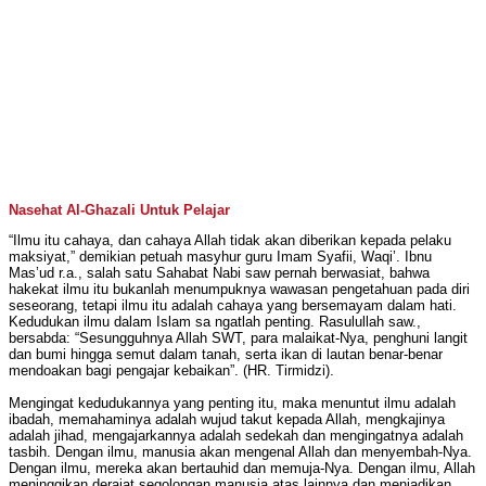
Nasehat Al-Ghazali Untuk Pelajar
“Ilmu itu cahaya, dan cahaya Allah tidak akan diberikan kepada pelaku
maksiyat,” demikian petuah masyhur guru Imam Syafii, Waqi’. Ibnu
Mas’ud r.a., salah satu Sahabat Nabi saw pernah berwasiat, bahwa
hakekat ilmu itu bukanlah menumpuknya wawasan pengetahuan pada diri
seseorang, tetapi ilmu itu adalah cahaya yang bersemayam dalam hati.
Kedudukan ilmu dalam Islam sa ngatlah penting. Rasulullah saw.,
bersabda: “Sesungguhnya Allah SWT, para malaikat-Nya, penghuni langit
dan bumi hingga semut dalam tanah, serta ikan di lautan benar-benar
mendoakan bagi pengajar kebaikan”. (HR. Tirmidzi).
Mengingat kedudukannya yang penting itu, maka menuntut ilmu adalah
ibadah, memahaminya adalah wujud takut kepada Allah, mengkajinya
adalah jihad, mengajarkannya adalah sedekah dan mengingatnya adalah
tasbih. Dengan ilmu, manusia akan mengenal Allah dan menyembah-Nya.
Dengan ilmu, mereka akan bertauhid dan memuja-Nya. Dengan ilmu, Allah
meninggikan derajat segolongan manusia atas lainnya dan menjadikan