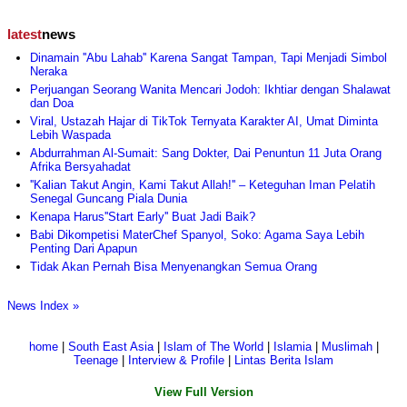
latest
news
Dinamain ''Abu Lahab'' Karena Sangat Tampan, Tapi Menjadi Simbol
Neraka
Perjuangan Seorang Wanita Mencari Jodoh: Ikhtiar dengan Shalawat
dan Doa
Viral, Ustazah Hajar di TikTok Ternyata Karakter AI, Umat Diminta
Lebih Waspada
Abdurrahman Al-Sumait: Sang Dokter, Dai Penuntun 11 Juta Orang
Afrika Bersyahadat
''Kalian Takut Angin, Kami Takut Allah!'' – Keteguhan Iman Pelatih
Senegal Guncang Piala Dunia
Kenapa Harus''Start Early'' Buat Jadi Baik?
Babi Dikompetisi MaterChef Spanyol, Soko: Agama Saya Lebih
Penting Dari Apapun
Tidak Akan Pernah Bisa Menyenangkan Semua Orang
News Index »
home
|
South East Asia
|
Islam of The World
|
Islamia
|
Muslimah
|
Teenage
|
Interview & Profile
|
Lintas Berita Islam
View Full Version