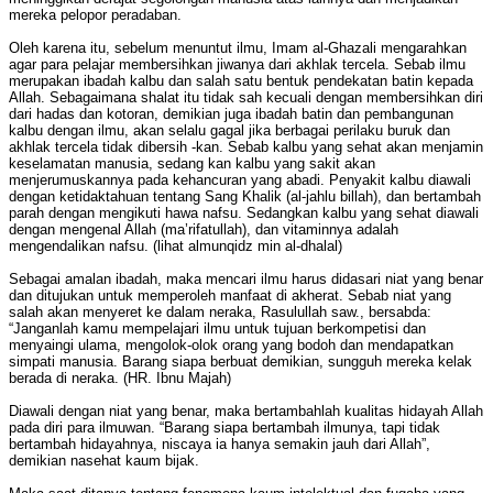
mereka pelopor peradaban.
Oleh karena itu, sebelum menuntut ilmu, Imam al-Ghazali mengarahkan
agar para pelajar membersihkan jiwanya dari akhlak tercela. Sebab ilmu
merupakan ibadah kalbu dan salah satu bentuk pendekatan batin kepada
Allah. Sebagaimana shalat itu tidak sah kecuali dengan membersihkan diri
dari hadas dan kotoran, demikian juga ibadah batin dan pembangunan
kalbu dengan ilmu, akan selalu gagal jika berbagai perilaku buruk dan
akhlak tercela tidak dibersih -kan. Sebab kalbu yang sehat akan menjamin
keselamatan manusia, sedang kan kalbu yang sakit akan
menjerumuskannya pada kehancuran yang abadi. Penyakit kalbu diawali
dengan ketidaktahuan tentang Sang Khalik (al-jahlu billah), dan bertambah
parah dengan mengikuti hawa nafsu. Sedangkan kalbu yang sehat diawali
dengan mengenal Allah (ma’rifatullah), dan vitaminnya adalah
mengendalikan nafsu. (lihat almunqidz min al-dhalal)
Sebagai amalan ibadah, maka mencari ilmu harus didasari niat yang benar
dan ditujukan untuk memperoleh manfaat di akherat. Sebab niat yang
salah akan menyeret ke dalam neraka, Rasulullah saw., bersabda:
“Janganlah kamu mempelajari ilmu untuk tujuan berkompetisi dan
menyaingi ulama, mengolok-olok orang yang bodoh dan mendapatkan
simpati manusia. Barang siapa berbuat demikian, sungguh mereka kelak
berada di neraka. (HR. Ibnu Majah)
Diawali dengan niat yang benar, maka bertambahlah kualitas hidayah Allah
pada diri para ilmuwan. “Barang siapa bertambah ilmunya, tapi tidak
bertambah hidayahnya, niscaya ia hanya semakin jauh dari Allah”,
demikian nasehat kaum bijak.