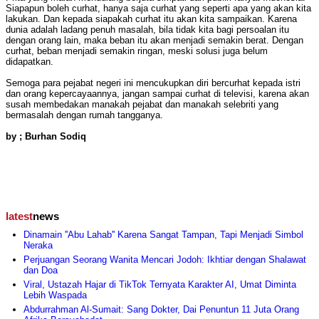
Siapapun boleh curhat, hanya saja curhat yang seperti apa yang akan kita
lakukan. Dan kepada siapakah curhat itu akan kita sampaikan. Karena
dunia adalah ladang penuh masalah, bila tidak kita bagi persoalan itu
dengan orang lain, maka beban itu akan menjadi semakin berat. Dengan
curhat, beban menjadi semakin ringan, meski solusi juga belum
didapatkan.
Semoga para pejabat negeri ini mencukupkan diri bercurhat kepada istri
dan orang kepercayaannya, jangan sampai curhat di televisi, karena akan
susah membedakan manakah pejabat dan manakah selebriti yang
bermasalah dengan rumah tangganya.
by ; Burhan Sodiq
latest
news
Dinamain ''Abu Lahab'' Karena Sangat Tampan, Tapi Menjadi Simbol
Neraka
Perjuangan Seorang Wanita Mencari Jodoh: Ikhtiar dengan Shalawat
dan Doa
Viral, Ustazah Hajar di TikTok Ternyata Karakter AI, Umat Diminta
Lebih Waspada
Abdurrahman Al-Sumait: Sang Dokter, Dai Penuntun 11 Juta Orang