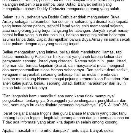
kalangan netizen biasa sampai para Ustad. Banyak sekali yang
mengatakan bahwa Deddy Corbuzier mengundang orang yang salah.
Dalam isu ini, seharusnya Deddy Corbuzier tidak mengundang Buya
Arrazy sebagai narasumber. Isu serius ini seharusnya diserahkan kepada
yang benar-benar paham, seperti Ustad yang lebih memahami sejarah,
atau orang-orang yang terjun langsung ke lapangan. Banyak sekali narasi-
narasi beliau yang jauh dari poin isu, bahkan mengungkapkan beberapa
asumsi tanpa data. Dapat disimpulkan bahwa Buya Arrazy ini sama sekali
tidak paham dengan apa yang sedang terjadi.
Beliau mengatakan yang intinya, beliau tidak mendukung Hamas, tapi
beliau mendukung Palestina. Ini kalimat yang aneh karena keluar dari
pernyataan seorang Ustad yang disegani. Karena sejauh ini, para Ustad,
informan dari tempat kejadian (Gaza), dan masyarakat mulai mengenal
dan memperkenalkan siapa Hamas sebenarnya. Dan sedikit demi sedikit,
keraguan masyarakat sekarang terhadap Hamas mulai mereda dan
bahkan mendukung Hamas sebagai pejuang kemerdekaan Palestina. Kan
aneh kalau justru, beliau, seorang Ustad, bahkan narasumber dari isu ini
malah buta akan faktanya.
“Dan janganlah kamu mengikuti apa yang kamu tidak mempunyai
pengetahuan tentangnya. Sesungguhnya pendengaran, penglihatan, dan
hati, semuanya itu akan diminta pertanggungjawabnya.” (QS. Al’Isra’: 36).
Ibarat belajar Bahasa Inggris dari guru Bahasa Mandarin yang tidak tahu
tentang bahasa Inggris, begitulah perumpamaan dari isu permasalahan ini.
Tidak ada informasi yang akan kita dapatkan selain omong kosong.
Apakah masalah ini memiliki dampak? Tentu saja. Banyak sekali