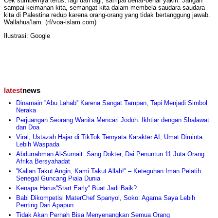
Cek sumbernya terus, lagi dan lagi, sampai benar-benar yakin. Jangan
sampai keimanan kita, semangat kita dalam membela saudara-saudara
kita di Palestina redup karena orang-orang yang tidak bertanggung jawab.
Wallahua’lam. (rf/voa-islam.com)
Ilustrasi: Google
latest
news
Dinamain ''Abu Lahab'' Karena Sangat Tampan, Tapi Menjadi Simbol
Neraka
Perjuangan Seorang Wanita Mencari Jodoh: Ikhtiar dengan Shalawat
dan Doa
Viral, Ustazah Hajar di TikTok Ternyata Karakter AI, Umat Diminta
Lebih Waspada
Abdurrahman Al-Sumait: Sang Dokter, Dai Penuntun 11 Juta Orang
Afrika Bersyahadat
''Kalian Takut Angin, Kami Takut Allah!'' – Keteguhan Iman Pelatih
Senegal Guncang Piala Dunia
Kenapa Harus''Start Early'' Buat Jadi Baik?
Babi Dikompetisi MaterChef Spanyol, Soko: Agama Saya Lebih
Penting Dari Apapun
Tidak Akan Pernah Bisa Menyenangkan Semua Orang