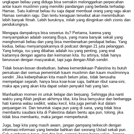
ungkapan beliau yang diduga bisa semakin melonggarkan perpecahan
antar kaum muslimin yang memiliki pandangan yang berbeda terhadap
Hamas. Satu kalimat beliau itu saja dapat membuat orang yang ragu akan
Hamas semakin ragu. Dan tentu keraguan tersebut akan menimbulkan
lebih banyak fitnah. Lebih buruknya, inilah yang diinginkan oleh zionis dan
pendukungnya.
Mengapa dampaknya bisa seserius itu? Pertama, karena yang
menyampaikan adalah seorang Buya, yang mana banyak sekali yang
menghormati beliau dan yang bisa membenarkan pendapat beliau. Yang
kedua, beliau menyampaikannya di podcast dengan 21 juta pelanggan.
Yang ketiga, isu yang dibahas adalah isu yang penting, yang erat
kaitannya dengan agama dan keimanan kita. Itu artinya, tidak hanya
berurusan dengan masyarakat, tapi juga dengan Allah sendiri.
Tidak bosan-bosan disebutkan, bahwa kemerdekaan Palestina itu butuh
persatuan dari semua pemerintah kaum muslimin dan kaum musliminnya
sendiri. Jika keberpihakan kita masih belum jelas, tidak berusaha
mempelajari sejarah, hanya bisa koar-koar saja, bahkan ribut sana-sini,
maka apa yang akan kita dapat selain penyakit hati yang lain.
Manfaatkan momen ini untuk belajar dan berjuang. Sehingga jika nanti
waktu yang Allah janjikan akhirnya tiba, kita bisa bersyukur dan berbangga
hati karena walau sedikit, walau kecil, kita juga pernah ikut dalam
perjuangan ini. Dan teruntuk siapa pun yang di sana, yang tidak bisa
membantu saudara kita di Palestina dalam bentu apa pun, tolong, jika
tidak bisa membantu, maka jangan memperburuk.
Juga, bagi kita yang masih awam, jangan gampang terkecoh dengan
informasi-informasi yang beredar bahkan dari seorang Ustad sekali pun.