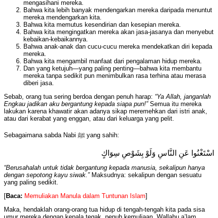
mengasihani mereka.
Bahwa kita lebih banyak mendengarkan mereka daripada menuntut
mereka mendengarkan kita.
Bahwa kita memutus kesendirian dan kesepian mereka.
Bahwa kita mengingatkan mereka akan jasa-jasanya dan menyebut
kebaikan-kebaikannya.
Bahwa anak-anak dan cucu-cucu mereka mendekatkan diri kepada
mereka.
Bahwa kita mengambil manfaat dari pengalaman hidup mereka.
Dan yang ketujuh—yang paling penting—bahwa kita membantu
mereka tanpa sedikit pun menimbulkan rasa terhina atau merasa
diberi jasa.
Sebab, orang tua sering berdoa dengan penuh harap:
“Ya Allah, janganlah
Engkau jadikan aku bergantung kepada siapa pun!”
Semua itu mereka
lakukan karena khawatir akan adanya sikap meremehkan dari istri anak,
atau dari kerabat yang enggan, atau dari keluarga yang pelit.
Sebagaimana sabda Nabi ﷺ yang sahih:
اسْتَغْنُوا عَنِ النَّاسِ وَلَوْ بِشَوْصِ سِوَاكٍ
“Berusahalah untuk tidak bergantung kepada manusia, sekalipun hanya
dengan sepotong kayu siwak.”
Maksudnya: sekalipun dengan sesuatu
yang paling sedikit.
[
Baca:
Memuliakan Manula dalam Tuntunan Islam
]
Maka, hendaklah orang-orang tua hidup di tengah-tengah kita pada sisa
umur mereka dengan kepala tegak, penuh kemuliaan. Wallahu a’lam.