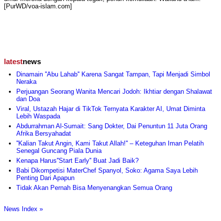
[PurWD/voa-islam.com]
latest
news
Dinamain ''Abu Lahab'' Karena Sangat Tampan, Tapi Menjadi Simbol
Neraka
Perjuangan Seorang Wanita Mencari Jodoh: Ikhtiar dengan Shalawat
dan Doa
Viral, Ustazah Hajar di TikTok Ternyata Karakter AI, Umat Diminta
Lebih Waspada
Abdurrahman Al-Sumait: Sang Dokter, Dai Penuntun 11 Juta Orang
Afrika Bersyahadat
''Kalian Takut Angin, Kami Takut Allah!'' – Keteguhan Iman Pelatih
Senegal Guncang Piala Dunia
Kenapa Harus''Start Early'' Buat Jadi Baik?
Babi Dikompetisi MaterChef Spanyol, Soko: Agama Saya Lebih
Penting Dari Apapun
Tidak Akan Pernah Bisa Menyenangkan Semua Orang
News Index »