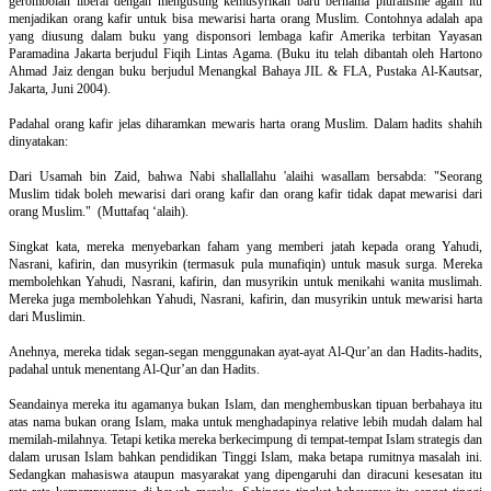
gerombolan liberal dengan mengusung kemusyrikan baru bernama pluralisme agam itu
menjadikan orang kafir untuk bisa mewarisi harta orang Muslim. Contohnya adalah apa
yang diusung dalam buku yang disponsori lembaga kafir Amerika terbitan Yayasan
Paramadina Jakarta berjudul Fiqih Lintas Agama. (Buku itu telah dibantah oleh Hartono
Ahmad Jaiz dengan buku berjudul Menangkal Bahaya JIL & FLA, Pustaka Al-Kautsar,
Jakarta, Juni 2004).
Padahal orang kafir jelas diharamkan mewaris harta orang Muslim. Dalam hadits shahih
dinyatakan:
Dari Usamah bin Zaid, bahwa Nabi shallallahu 'alaihi wasallam bersabda: "Seorang
Muslim tidak boleh mewarisi dari orang kafir dan orang kafir tidak dapat mewarisi dari
orang Muslim." (Muttafaq ‘alaih).
Singkat kata, mereka menyebarkan faham yang memberi jatah kepada orang Yahudi,
Nasrani, kafirin, dan musyrikin (termasuk pula munafiqin) untuk masuk surga. Mereka
membolehkan Yahudi, Nasrani, kafirin, dan musyrikin untuk menikahi wanita muslimah.
Mereka juga membolehkan Yahudi, Nasrani, kafirin, dan musyrikin untuk mewarisi harta
dari Muslimin.
Anehnya, mereka tidak segan-segan menggunakan ayat-ayat Al-Qur’an dan Hadits-hadits,
padahal untuk menentang Al-Qur’an dan Hadits.
Seandainya mereka itu agamanya bukan Islam, dan menghembuskan tipuan berbahaya itu
atas nama bukan orang Islam, maka untuk menghadapinya relative lebih mudah dalam hal
memilah-milahnya. Tetapi ketika mereka berkecimpung di tempat-tempat Islam strategis dan
dalam urusan Islam bahkan pendidikan Tinggi Islam, maka betapa rumitnya masalah ini.
Sedangkan mahasiswa ataupun masyarakat yang dipengaruhi dan diracuni kesesatan itu