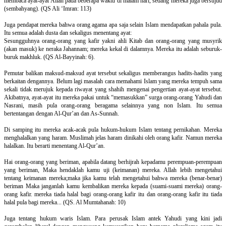
membaca ayat-ayat Allah pada beberapa waktu di malam hari, sedang mereka juga bersujud
(sembahyang). (QS Ali ‘Imran: 113)
Juga pendapat mereka bahwa orang agama apa saja selain Islam mendapatkan pahala pula.
Itu semua adalah dusta dan sekaligus menentang ayat:
Sesungguhnya orang-orang yang kafir yakni ahli Kitab dan orang-orang yang musyrik
(akan masuk) ke neraka Jahannam; mereka kekal di dalamnya. Mereka itu adalah seburuk-
buruk makhluk. (QS Al-Bayyinah: 6).
Pemutar balikan maksud-maksud ayat tersebut sekaligus memberangus hadits-hadits yang
berkaitan dengannya. Belum lagi masalah cara memahami Islam yang mereka tempuh sama
sekali tidak merujuk kepada riwayat yang shahih mengenai pengertian ayat-ayat tersebut.
Akibatnya, ayat-ayat itu mereka pakai untuk “memasukkan” surga orang-orang Yahudi dan
Nasrani, masih pula orang-orang beragama selainnya yang non Islam. Itu semua
bertentangan dengan Al-Qur’an dan As-Sunnah.
Di samping itu mereka acak-acak pula hukum-hukum Islam tentang pernikahan. Mereka
menghalalkan yang haram. Muslimah jelas haram dinikahi oleh orang kafir. Namun mereka
halalkan. Itu berarti menentang Al-Qur’an.
Hai orang-orang yang beriman, apabila datang berhijrah kepadamu perempuan-perempuan
yang beriman, Maka hendaklah kamu uji (keimanan) mereka. Allah lebih mengetahui
tentang keimanan mereka;maka jika kamu telah mengetahui bahwa mereka (benar-benar)
beriman Maka janganlah kamu kembalikan mereka kepada (suami-suami mereka) orang-
orang kafir. mereka tiada halal bagi orang-orang kafir itu dan orang-orang kafir itu tiada
halal pula bagi mereka... (QS. Al Mumtahanah: 10)
Juga tentang hukum waris Islam. Para perusak Islam antek Yahudi yang kini jadi