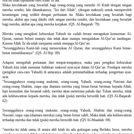
Hal itu telah dijelaskan oleh Allah Ta’ala:
Maka kecelakaan yang besarlah bagi orang-orang yang menulis Al Kitab dengan tangan
mereka sendiri, lalu dikatakannya; "Ini dari Allah", (dengan maksud) untuk memperoleh
keuntungan yang sedikit dengan perbuatan itu. Maka kecelakaan yang besarlah bagi
mereka, akibat apa yang ditulis oleh tangan mereka sendiri, dan kecelakaan yang besarlah
bagi mereka, akibat apa yang mereka kerjakan. (QS. Al-Baqarah: 79)
Mereka yang mengikuti keburukan Yahudi itu sudah berani meragukan kemurnian Al-
Quran, namun belum mampu dan tidak akan mampu mengadakan Al-Qur’an tandingan.
Karena Allah Ta’ala telah menjamin untuk menjaga Al-Qur’an:
“Sesungguhnya Kami-lah yang menurunkan Al Quran, dan sesungguhnya Kami benar-
benar memeliharanya” (QS. Al Hijr: 09)
Adapun mengubah perkataan dari tempat-tempatnya, maka para pengikut keburukan
Yahudi kini telah memutar balikkan maksud ayat-ayat dalam Al-Qur’an. Pendapat mereka
(pengikut cara-cara Yahudi) di antaranya adalah pemutarbalikan terhadap pengertian ayat-
ayat:
“Sesungguhnya orang-orang mukmin, orang-orang Yahudi, orang-orang Nasrani dan
orang-orang Shabiin, siapa saja diantara mereka yang benar-benar beriman kepada Allah,
hari kemudian dan beramal saleh, mereka akan menerima pahala dari Tuhan mereka, tidak
ada kekhawatiran kepada mereka, dan tidak (pula) mereka bersedih hati. (QS Al-Baqarah:
62)
Sesungguhnya orang-orang mukmin, orang-orang Yahudi, Shabiin dan orang-orang
Nasrani, siapa saja (diantara mereka) yang benar-benar saleh, Maka tidak ada kekhawatiran
terhadap mereka dan tidak (pula) mereka bersedih hati. (QS Al-Maaidah: 69)
“mereka itu tidak sama; di antara ahli kitab itu ada golongan yang Berlaku lurus, mereka