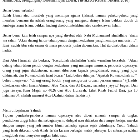
Ahmad Jaiz, Mengungkap Kebatilan Kyai Liberal, Pustaka Al-Kautsar, Jakarta, 2010).
Benar-benar terbalik!
Itulah fitnah atau musibah yang menimpa agama (Islam), namun pelaku-pelaku yang
menebar bencana itu adalah orang-orang yang mengaku dirinya Islam bahkan duduk di
lembaga resmi Islam, bahkan kadang disebut intelektual atau cendekiawan Islam.
Benar-benar kini telah sampai apa yang disebut oleh Nabi Muhammad shallallahu ‘alaihi
wa salam "Akan datang tahun-tahun penuh dengan kedustaan yang menimpa manusia …”.
Kini sudah tiba satu zaman di mana pendusta justru dibenarkan. Hal itu disebutkan dalam
hadits:
Dari Abu Hurairah dia berkata, "Rasulullah shallallahu 'alaihi wasallam bersabda: "Akan
datang tahun-tahun penuh dengan kedustaan yang menimpa manusia, pendusta dipercaya,
orang yang jujur didustakan, amanat diberikan kepada pengkhianat, orang yang jujur
dikhianati, dan Ruwaibidhah turut bicara." Lalu beliau ditanya, "Apakah Ruwaibidhah itu?"
beliau menjawab: "Orang-orang bodoh yang mengurusi urusan perkara umum." ((Hadits
dikeluarkan oleh Imam Ahmad, Abu Ya'la, dan Al-Bazzar, sanadnya jayyid/ bagus. Dan
juga riwayat Ibnu Majah no 4026 dari Abu Hurairah. Lihat Kitab Fathul Bari, juz 13
halaman 84, shahih menurut Adz-Dzahabi dalam Talkhish ).
Meniru Kejahatan Yahudi
Tipuan pendusta-pendusta namun dipercaya atau diberi amanah sampai di tingkat
pendidikan tinggi Islam dan sebagainya itu didapat atau ditirukan dari tempat belajar mereka
ataupun tempat yang jadi sumber fitnah terhadap agama sejak dahulunya. Yakni Yahudi
yang telah dikecam oleh Allah Ta’ala karena berbagai watak jahatnya. Di antaranya adalah
mengubah atau menyelewengkan kitab suci.