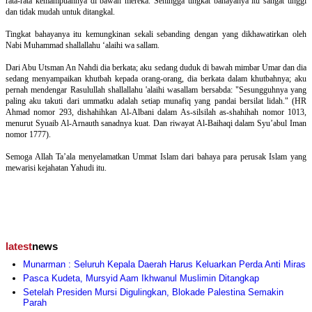
rata-rata kemampuannya di bawah mereka. Sehingga tingkat bahayanya itu sangat tinggi
dan tidak mudah untuk ditangkal.
Tingkat bahayanya itu kemungkinan sekali sebanding dengan yang dikhawatirkan oleh
Nabi Muhammad shallallahu ‘alaihi wa sallam.
Dari Abu Utsman An Nahdi dia berkata; aku sedang duduk di bawah mimbar Umar dan dia
sedang menyampaikan khutbah kepada orang-orang, dia berkata dalam khutbahnya; aku
pernah mendengar Rasulullah shallallahu 'alaihi wasallam bersabda: "Sesungguhnya yang
paling aku takuti dari ummatku adalah setiap munafiq yang pandai bersilat lidah." (HR
Ahmad nomor 293, dishahihkan Al-Albani dalam As-silsilah as-shahihah nomor 1013,
menurut Syuaib Al-Arnauth sanadnya kuat. Dan riwayat Al-Baihaqi dalam Syu’abul Iman
nomor 1777).
Semoga Allah Ta’ala menyelamatkan Ummat Islam dari bahaya para perusak Islam yang
mewarisi kejahatan Yahudi itu.
latest
news
Munarman : Seluruh Kepala Daerah Harus Keluarkan Perda Anti Miras
Pasca Kudeta, Mursyid Aam Ikhwanul Muslimin Ditangkap
Setelah Presiden Mursi Digulingkan, Blokade Palestina Semakin
Parah