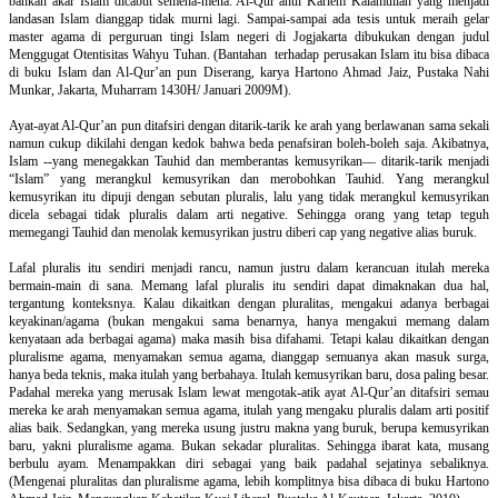
bahkan akar Islam dicabut semena-mena. Al-Qur’anul Kariem Kalamullah yang menjadi
landasan Islam dianggap tidak murni lagi. Sampai-sampai ada tesis untuk meraih gelar
master agama di perguruan tingi Islam negeri di Jogjakarta dibukukan dengan judul
Menggugat Otentisitas Wahyu Tuhan. (Bantahan terhadap perusakan Islam itu bisa dibaca
di buku Islam dan Al-Qur’an pun Diserang, karya Hartono Ahmad Jaiz, Pustaka Nahi
Munkar, Jakarta, Muharram 1430H/ Januari 2009M).
Ayat-ayat Al-Qur’an pun ditafsiri dengan ditarik-tarik ke arah yang berlawanan sama sekali
namun cukup dikilahi dengan kedok bahwa beda penafsiran boleh-boleh saja. Akibatnya,
Islam --yang menegakkan Tauhid dan memberantas kemusyrikan— ditarik-tarik menjadi
“Islam” yang merangkul kemusyrikan dan merobohkan Tauhid. Yang merangkul
kemusyrikan itu dipuji dengan sebutan pluralis, lalu yang tidak merangkul kemusyrikan
dicela sebagai tidak pluralis dalam arti negative. Sehingga orang yang tetap teguh
memegangi Tauhid dan menolak kemusyrikan justru diberi cap yang negative alias buruk.
Lafal pluralis itu sendiri menjadi rancu, namun justru dalam kerancuan itulah mereka
bermain-main di sana. Memang lafal pluralis itu sendiri dapat dimaknakan dua hal,
tergantung konteksnya. Kalau dikaitkan dengan pluralitas, mengakui adanya berbagai
keyakinan/agama (bukan mengakui sama benarnya, hanya mengakui memang dalam
kenyataan ada berbagai agama) maka masih bisa difahami. Tetapi kalau dikaitkan dengan
pluralisme agama, menyamakan semua agama, dianggap semuanya akan masuk surga,
hanya beda teknis, maka itulah yang berbahaya. Itulah kemusyrikan baru, dosa paling besar.
Padahal mereka yang merusak Islam lewat mengotak-atik ayat Al-Qur’an ditafsiri semau
mereka ke arah menyamakan semua agama, itulah yang mengaku pluralis dalam arti positif
alias baik. Sedangkan, yang mereka usung justru makna yang buruk, berupa kemusyrikan
baru, yakni pluralisme agama. Bukan sekadar pluralitas. Sehingga ibarat kata, musang
berbulu ayam. Menampakkan diri sebagai yang baik padahal sejatinya sebaliknya.
(Mengenai pluralitas dan pluralisme agama, lebih komplitnya bisa dibaca di buku Hartono