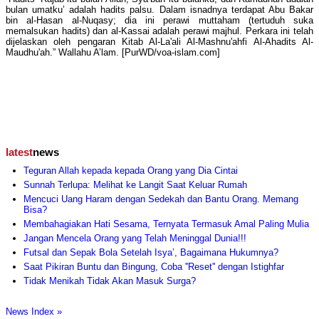
bulan umatku’ adalah hadits palsu. Dalam isnadnya terdapat Abu Bakar
bin al-Hasan al-Nuqasy; dia ini perawi muttaham (tertuduh suka
memalsukan hadits) dan al-Kassai adalah perawi majhul. Perkara ini telah
dijelaskan oleh pengaran Kitab Al-La'ali Al-Mashnu'ahfi Al-Ahadits Al-
Maudhu'ah.” Wallahu A’lam. [PurWD/voa-islam.com]
latest
news
Teguran Allah kepada kepada Orang yang Dia Cintai
Sunnah Terlupa: Melihat ke Langit Saat Keluar Rumah
Mencuci Uang Haram dengan Sedekah dan Bantu Orang. Memang
Bisa?
Membahagiakan Hati Sesama, Ternyata Termasuk Amal Paling Mulia
Jangan Mencela Orang yang Telah Meninggal Dunia!!!
Futsal dan Sepak Bola Setelah Isya’, Bagaimana Hukumnya?
Saat Pikiran Buntu dan Bingung, Coba ''Reset'' dengan Istighfar
Tidak Menikah Tidak Akan Masuk Surga?
News Index »