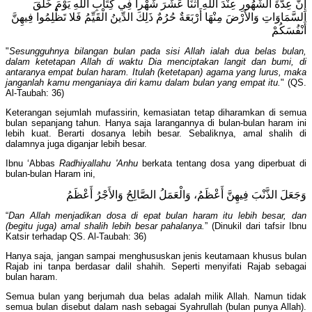
إِنَّ عِدَّةَ الشُّهُورِ عِنْدَ اللَّهِ اثْنَا عَشَرَ شَهْراً فِي كِتَابِ اللَّهِ يَوْمَ خَلَقَ
السَّمَاوَاتِ وَالأَرْضَ مِنْهَا أَرْبَعَةٌ حُرُمٌ ذَلِكَ الدِّينُ الْقَيِّمُ فَلا تَظْلِمُوا فِيهِنَّ
أَنْفُسَكُمْ
"
Sesungguhnya bilangan bulan pada sisi Allah ialah dua belas bulan,
dalam ketetapan Allah di waktu Dia menciptakan langit dan bumi, di
antaranya empat bulan haram. Itulah (ketetapan) agama yang lurus, maka
janganlah kamu menganiaya diri kamu dalam bulan yang empat itu.
" (QS.
Al-Taubah: 36)
Keterangan sejumlah mufassirin, kemasiatan tetap diharamkan di semua
bulan sepanjang tahun. Hanya saja larangannya di bulan-bulan haram ini
lebih kuat. Berarti dosanya lebih besar. Sebaliknya, amal shalih di
dalamnya juga diganjar lebih besar.
Ibnu ‘Abbas
Radhiyallahu 'Anhu
berkata tentang dosa yang diperbuat di
bulan-bulan Haram ini,
وَجَعَلَ الذَّنْبَ فِيهِنَّ أَعْظَمُ، وَالْعَمَلُ الصَّالِحُ وَالأَجْرُ أَعْظَمُ
“
Dan Allah menjadikan dosa di epat bulan haram itu lebih besar, dan
(begitu juga) amal shalih lebih besar pahalanya.
” (Dinukil dari tafsir Ibnu
Katsir terhadap QS. Al-Taubah: 36)
Hanya saja, jangan sampai menghususkan jenis keutamaan khusus bulan
Rajab ini tanpa berdasar dalil shahih. Seperti menyifati Rajab sebagai
bulan haram.
Semua bulan yang berjumah dua belas adalah milik Allah. Namun tidak
semua bulan disebut dalam nash sebagai Syahrullah (bulan punya Allah).