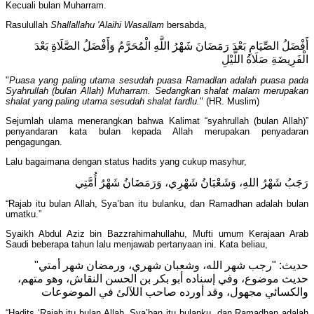
Kecuali bulan Muharram.
Rasulullah
Shallallahu 'Alaihi Wasallam
bersabda,
أَفْضَلُ الصِّيَامِ بَعْدَ رَمَضَانَ شَهْرُ اللَّهِ الْمُحَرَّمُ وَأَفْضَلُ الصَّلَاةِ بَعْدَ
الْفَرِيضَةِ صَلَاةُ اللَّيْلِ
"
Puasa yang paling utama sesudah puasa Ramadlan adalah puasa pada
Syahrullah (bulan Allah) Muharram. Sedangkan shalat malam merupakan
shalat yang paling utama sesudah shalat fardlu.
" (HR. Muslim)
Sejumlah ulama menerangkan bahwa Kalimat “syahrullah (bulan Allah)”
penyandaran kata bulan kepada Allah merupakan penyadaran
pengagungan.
Lalu bagaimana dengan status hadits yang cukup masyhur,
رَجَبُ شَهْرُ اللهِ، وَشَعْبَانُ شَهْرِي، وَرَمَضَانُ شَهْرُ أُمَّتِي
“Rajab itu bulan Allah, Sya’ban itu bulanku, dan Ramadhan adalah bulan
umatku.”
Syaikh Abdul Aziz bin Bazzrahimahullahu, Mufti umum Kerajaan Arab
Saudi beberapa tahun lalu menjawab pertanyaan ini. Kata beliau,
حديث: "رجب شهر الله، وشعبان شهري، ورمضان شهر أمتي"
حديث موضوع، وفي إسناده أبو بكر بن الحسن النقاش، وهو متهم،
والكسائي مجهول، وقد أورده صاحب اللآلئ في الموضوعات
“Hadits ‘Rajab itu bulan Allah, Sya’ban itu bulanku, dan Ramadhan adalah