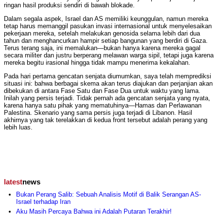
ringan hasil produksi sendiri di bawah blokade.
Dalam segala aspek, Israel dan AS memiliki keunggulan, namun mereka
tetap harus memanggil pasukan invasi internasional untuk menyelesaikan
pekerjaan mereka, setelah melakukan genosida selama lebih dari dua
tahun dan menghancurkan hampir setiap bangunan yang berdiri di Gaza.
Terus terang saja, ini memalukan—bukan hanya karena mereka gagal
secara militer dan justru berperang melawan warga sipil, tetapi juga karena
mereka begitu irasional hingga tidak mampu menerima kekalahan.
Pada hari pertama gencatan senjata diumumkan, saya telah memprediksi
situasi ini: bahwa berbagai skema akan terus diajukan dan perjanjian akan
dibekukan di antara Fase Satu dan Fase Dua untuk waktu yang lama.
Inilah yang persis terjadi. Tidak pernah ada gencatan senjata yang nyata,
karena hanya satu pihak yang mematuhinya—Hamas dan Perlawanan
Palestina. Skenario yang sama persis juga terjadi di Libanon. Hasil
akhirnya yang tak terelakkan di kedua front tersebut adalah perang yang
lebih luas.
latest
news
Bukan Perang Salib: Sebuah Analisis Motif di Balik Serangan AS-
Israel terhadap Iran
Aku Masih Percaya Bahwa ini Adalah Putaran Terakhir!