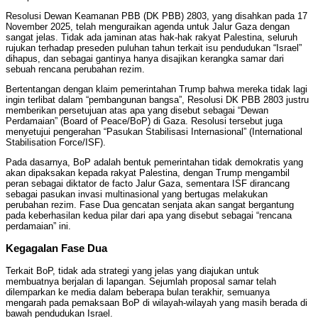
Resolusi Dewan Keamanan PBB (DK PBB) 2803, yang disahkan pada 17
November 2025, telah menguraikan agenda untuk Jalur Gaza dengan
sangat jelas. Tidak ada jaminan atas hak-hak rakyat Palestina, seluruh
rujukan terhadap preseden puluhan tahun terkait isu pendudukan “Israel”
dihapus, dan sebagai gantinya hanya disajikan kerangka samar dari
sebuah rencana perubahan rezim.
Bertentangan dengan klaim pemerintahan Trump bahwa mereka tidak lagi
ingin terlibat dalam “pembangunan bangsa”, Resolusi DK PBB 2803 justru
memberikan persetujuan atas apa yang disebut sebagai “Dewan
Perdamaian” (Board of Peace/BoP) di Gaza. Resolusi tersebut juga
menyetujui pengerahan “Pasukan Stabilisasi Internasional” (International
Stabilisation Force/ISF).
Pada dasarnya, BoP adalah bentuk pemerintahan tidak demokratis yang
akan dipaksakan kepada rakyat Palestina, dengan Trump mengambil
peran sebagai diktator de facto Jalur Gaza, sementara ISF dirancang
sebagai pasukan invasi multinasional yang bertugas melakukan
perubahan rezim. Fase Dua gencatan senjata akan sangat bergantung
pada keberhasilan kedua pilar dari apa yang disebut sebagai “rencana
perdamaian” ini.
Kegagalan Fase Dua
Terkait BoP, tidak ada strategi yang jelas yang diajukan untuk
membuatnya berjalan di lapangan. Sejumlah proposal samar telah
dilemparkan ke media dalam beberapa bulan terakhir, semuanya
mengarah pada pemaksaan BoP di wilayah-wilayah yang masih berada di
bawah pendudukan Israel.