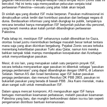
gagasan rekonstruksi di wilayah-wilayah Gaza tempat rezim Zionis saat ini
bercokol. Hal ini tentu saja mensyaratkan pelucutan senjata total
perlawanan Palestina—sesuatu yang jelas tidak akan terjadi.
Di sinilah apa yang disebut ISF mulai berperan. Pasukan multinasional ini
dimaksudkan untuk terdiri dari kontribusi pasukan dari berbagai negara di
dunia. Berdasarkan informasi yang telah diungkap ke publik, tampaknya
rencana tersebut hanya menargetkan ISF berjumlah puluhan ribu personel,
yang berarti mereka akan kalah jumlah dibandingkan perlawanan
Palestina.
Pada tahap ini, meskipun ISF seharusnya sudah dikerahkan ke Gaza,
otoritas Israel justru menimbulkan berbagai masalah besar terkait tentara
mana saja yang akan diizinkan bergabung. Pejabat Zionis secara terbuka
menentang keterlibatan pasukan Turki atau Qatar, namun kini mereka
bahkan tampak tidak mampu mendapatkan kesepakatan dari Azerbaijan
untuk menyumbangkan pasukan.
Mesir, di sisi lain, yang merupakan salah satu penjamin proyek ISF,
secara terbuka menyarankan agar pasukan ini dibentuk sebagai “pasukan
penjaga perdamaian” yang dapat dibandingkan dengan UNIFIL di Lebanon
Selatan. Namun AS dan Israel bersikeras agar ISF bukan pasukan
penjaga perdamaian, dan menurut Resolusi DK PBB 2803, pasukan ini
bukanlah pasukan yang berada di bawah PBB. Jika Kairo menolak, maka
akan sangat sulit untuk merealisasikan ISF.
Dalam upaya mencari kompromi, AS mengusulkan agar ISF hanya
bertugas memastikan keamanan perbatasan, melatih pasukan keamanan
Palestina yang baru, dan mungkin berkoordinasi dalam isu-isu lain seperti
pengamanan distribusi bantuan kemanusiaan.