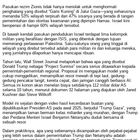
Pasukan rezim Zionis tidak hanya menolak untuk menghormati
penghalang yang disebut “Garis Kuning” di Jalur Gaza—yang seharusnya
menandai 53% wilayah terpisah dari 47% sisanya yang berada di tangan
pemerintahan dan otoritas keamanan yang dipimpin Hamas. Israel kini
beroperasi di hampir 60% wilayah tersebut.
Di bawah kendali pasukan pendudukan Israel terdapat lima kelompok
militan yang berafiliasi dengan ISIS, yang dibentuk dengan tujuan
memerangi perlawanan Palestina. Satu-satunya orang yang tinggal di
wilayah yang direbut tersebut adalah para militan ini dan keluarga mereka,
yang jumlahnya dilaporkan hanya mencapai ribuan.
Tahun lalu, Wall Street Journal melaporkan bahwa apa yang disebut
Donald Trump sebagai “Project Sunrise” secara serius ditawarkan kepada
pemerintah-pemerintah regional. Proposal ini mengajukan model yang
cukup menggelikan, menampilkan resor mewah di tepi laut, gedung-
gedung pencakar langit, kereta cepat, dan jaringan canggih berbasis AI.
Semua ini konon akan menelan biaya setidaknya 112 miliar dolar AS
selama 10 tahun, menurut dokumen 32 halaman yang diajukan oleh Jared
Kushner dan Steve Witkoff.
Model ini sejalan dengan video hasil kecerdasan buatan yang
dipublikasikan Presiden AS pada awal 2025, berjudul “Trump Gaza”, yang
menampilkan taman bermain kelas miliarder yang murahan, dengan Trump
dan Perdana Menteri Israel Benjamin Netanyahu duduk bersama di
sebuah resor.
Dalam praktiknya, apa yang sebenarnya disampaikan oleh pejabat-pejabat
yang lebih serius dalam pemerintahan Trump dan Netanyahu adalah