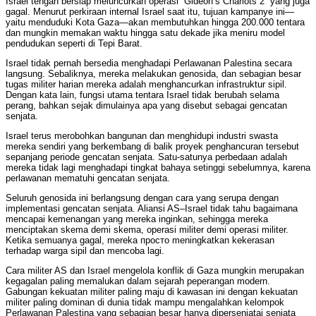
Israel tengah bersiap meluncurkan operasi “Gideon’s Chariots 2” yang juga
gagal. Menurut perkiraan internal Israel saat itu, tujuan kampanye ini—
yaitu menduduki Kota Gaza—akan membutuhkan hingga 200.000 tentara
dan mungkin memakan waktu hingga satu dekade jika meniru model
pendudukan seperti di Tepi Barat.
Israel tidak pernah bersedia menghadapi Perlawanan Palestina secara
langsung. Sebaliknya, mereka melakukan genosida, dan sebagian besar
tugas militer harian mereka adalah menghancurkan infrastruktur sipil.
Dengan kata lain, fungsi utama tentara Israel tidak berubah selama
perang, bahkan sejak dimulainya apa yang disebut sebagai gencatan
senjata.
Israel terus merobohkan bangunan dan menghidupi industri swasta
mereka sendiri yang berkembang di balik proyek penghancuran tersebut
sepanjang periode gencatan senjata. Satu-satunya perbedaan adalah
mereka tidak lagi menghadapi tingkat bahaya setinggi sebelumnya, karena
perlawanan mematuhi gencatan senjata.
Seluruh genosida ini berlangsung dengan cara yang serupa dengan
implementasi gencatan senjata. Aliansi AS–Israel tidak tahu bagaimana
mencapai kemenangan yang mereka inginkan, sehingga mereka
menciptakan skema demi skema, operasi militer demi operasi militer.
Ketika semuanya gagal, mereka просто meningkatkan kekerasan
terhadap warga sipil dan mencoba lagi.
Cara militer AS dan Israel mengelola konflik di Gaza mungkin merupakan
kegagalan paling memalukan dalam sejarah peperangan modern.
Gabungan kekuatan militer paling maju di kawasan ini dengan kekuatan
militer paling dominan di dunia tidak mampu mengalahkan kelompok
Perlawanan Palestina yang sebagian besar hanya dipersenjatai senjata