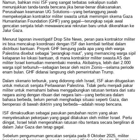
Namun, bahkan misi ISF yang sangat terbatas sekalipun sudah
menunjukkan tanda-tanda bencana jika benar-benar dilaksanakan.
Perusahaan keamanan UG Solutions—yang bertanggung jawab
mempekerjakan kontraktor militer swasta untuk memimpin skema Gaza
Humanitarian Foundation (GHF) yang gagal—terungkap sejak awal
gencatan senjata telah mewawancarai rekrutan baru untuk dikerahkan ke
Jalur Gaza.
Menurut laporan investigatif Drop Site News, peran para kontraktor militer
ini bisa mencakup koordinasi dengan ISF dan kembali terlibat dalam
distribusi bantuan. Proyek GHF berujung pada apa yang oleh warga
Palestina disebut sebagai “perangkap maut”, yang memancing warga sipil
kelaparan ke lokasi bantuan, di mana kontraktor militer swasta AS dan
militer Israel kemudian menembaki mereka. Akibatnya, lebih dari 2.000
warga sipil terbunuh—sebagian besar oleh rezim Zionis—selama periode
enam bulan. GHF didanai langsung oleh pemerintahan Trump.
Dalam skenario terburuk, yang didorong oleh Israel, ISF akan ditugaskan
untuk melucuti senjata Perlawanan Palestina. Tidak perlu menjadi pakar
militer untuk memahami bahwa menggabungkan ratusan tentara dari satu
negara asing dengan ribuan dari negara lain—yang berbicara dalam
bahasa berbeda, belum pernah menghadapi situasi seperti Gaza, dan
beroperasi di bawah doktrin yang berbeda—adalah resep bencana.
ISF dimaksudkan sebagai pasukan perubahan rezim yang akan
menyelesaikan pekerjaan yang gagal dilakukan oleh militer Israel. Perlu
diingat, Israel telah mengerahkan ratusan ribu tentara secara bergiliran di
dalam Jalur Gaza dan tetap gagal.
Sebelum pengumuman gencatan senjata pada 8 Oktober 2025, militer