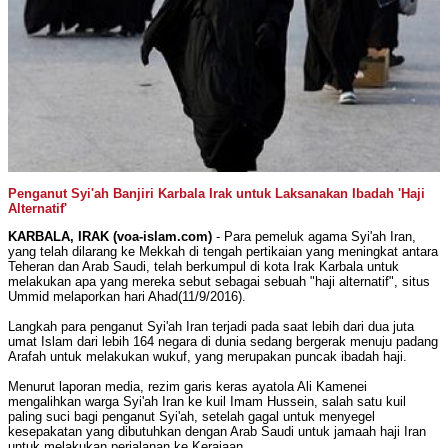
Penganut Syi'ah Banjiri Karbala Irak untuk Laksanakan Ibadah 'Haji
Alternatif'
KARBALA, IRAK (voa-islam.com)
- Para pemeluk agama Syi'ah Iran,
yang telah dilarang ke Mekkah di tengah pertikaian yang meningkat antara
Teheran dan Arab Saudi, telah berkumpul di kota Irak Karbala untuk
melakukan apa yang mereka sebut sebagai sebuah "haji alternatif", situs
Ummid melaporkan hari Ahad(11/9/2016).
Langkah para penganut Syi'ah Iran terjadi pada saat lebih dari dua juta
umat Islam dari lebih 164 negara di dunia sedang bergerak menuju padang
Arafah untuk melakukan wukuf, yang merupakan puncak ibadah haji.
Menurut laporan media, rezim garis keras ayatola Ali Kamenei
mengalihkan warga Syi'ah Iran ke kuil Imam Hussein, salah satu kuil
paling suci bagi penganut Syi'ah, setelah gagal untuk menyegel
kesepakatan yang dibutuhkan dengan Arab Saudi untuk jamaah haji Iran
untuk melakukan perjalanan ke Kerajaan.