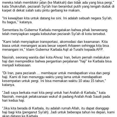
mereka telah memblokir jalan (ke Makkah) dan tidak ada yang bisa pergi,"
kata Shukrullah, peziarah Syi'ah Iran berambut putih yang tengah duduk di
karpet di dekat salah satu pintu gerbang ke makam.
"Ini kewajiban kita untuk datang ke sini. Ini adalah sebuah negara Syi'ah.
Itu bagus," katanya.
Sementara itu Gubernur Karbala mengatakan bahwa pihak berwenang
telah menyiapkan segala kebutuhan peziarah Syi'ah di kota tersebut.
"Kami telah menyiapkan transportasi, akomodasi dan keamanan. Kita
biasa untuk menangani acara besar seperti Arbaeen sehingga kita bisa
menangani ini," klaim Gubernur Karbala Aqil al-Turaihi kepada AFP.
Nasirah, seorang wanita dari kota Ahvaz Iran, belum pernah melakukan
haji dan memprediksi bahwa pergantian perjalanan "haji" ke Karbala bisa
menjadi kebiasaan.
"Di Iran, para peziarah ... membayar untuk mendapatkan visa dan pergi
haji. Kami di Iran menunggu waktu yang lama untuk mendapatkan
kesempatan untuk pergi. Ini bisa memakan waktu 10 atau 15 tahun,"
katanya.
"Jadi saya berkata mari kita pergi untuk hari Arafah di Karbala," kata
Nasirah, merujuk pelaksanaan wukuf di padang Arafah Arab Saudi pada
hari kedua haji.
"Jika kita berada di Karbala, itu adalah rumah Allah, itu dapat dianggap
haji bagi kita (penganut Syi'ah). Jadi untuk beberapa tahun ke depan, kami
akan datang ke Karbala.