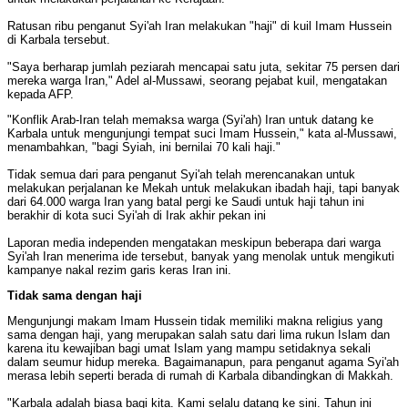
Ratusan ribu penganut Syi'ah Iran melakukan "haji" di kuil Imam Hussein
di Karbala tersebut.
"Saya berharap jumlah peziarah mencapai satu juta, sekitar 75 persen dari
mereka warga Iran," Adel al-Mussawi, seorang pejabat kuil, mengatakan
kepada AFP.
"Konflik Arab-Iran telah memaksa warga (Syi'ah) Iran untuk datang ke
Karbala untuk mengunjungi tempat suci Imam Hussein," kata al-Mussawi,
menambahkan, "bagi Syiah, ini bernilai 70 kali haji."
Tidak semua dari para penganut Syi'ah telah merencanakan untuk
melakukan perjalanan ke Mekah untuk melakukan ibadah haji, tapi banyak
dari 64.000 warga Iran yang batal pergi ke Saudi untuk haji tahun ini
berakhir di kota suci Syi'ah di Irak akhir pekan ini
Laporan media independen mengatakan meskipun beberapa dari warga
Syi'ah Iran menerima ide tersebut, banyak yang menolak untuk mengikuti
kampanye nakal rezim garis keras Iran ini.
Tidak sama dengan haji
Mengunjungi makam Imam Hussein tidak memiliki makna religius yang
sama dengan haji, yang merupakan salah satu dari lima rukun Islam dan
karena itu kewajiban bagi umat Islam yang mampu setidaknya sekali
dalam seumur hidup mereka. Bagaimanapun, para penganut agama Syi'ah
merasa lebih seperti berada di rumah di Karbala dibandingkan di Makkah.
"Karbala adalah biasa bagi kita. Kami selalu datang ke sini. Tahun ini