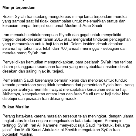
Mimpi terpendam
Rezim Syi'ah Iran sedang mengekspos mimpi lama terpendam mereka
yang sampai saat ini tidak kesampaian untuk melemahkan status dan
kesucian tempat-tempat suci umat Muslim di Arab Saudi
Iran menuduh ketidakmampuan Riyadh dan gagal untuk menyelidiki
tragedi desak-desakan tahun 2015 atau mengambil tindakan pencegahan
yang memuaskan untuk haji tahun ini. Dalam insiden desak-desakan
selama haji tahun lalu, lebih dari 700 jamaah meninggal - sebagian dari
mereka orang Syi'ah Iran.
Penyelidikan kemudian mengungkapkan, para peziarah Syi'ah Iran terlibat
dalam pelanggaran keamanan karena yang menyebabkan insiden desak-
desakan dan saling injak itu terjadi.
Pemerintah Saudi karenanya bermain keras dan menolak untuk tunduk
kepada permintaan yang tidak beralasan dari pemerintah Syi'ah Iran - yang
para peziarahnya memiliki riwayat menciptakan kerusuhan selama haji.
Akibatnya, kesepakatan antara Iran dan Arab Saudi untuk haji tidak bisa
disetujui dan peziarah Iran dilarang masuk.
Bukan Muslim
Perang kata-kata karena masalah tersebut telah meningkat, dengan ulama
tingkat atas kedua negara mengeluarkan kata-kata tajam. Pemimpin
tertinggi Syi'ah Iran Ali Kamenei menyebut raja Saudi "terkutuk, keluarga
jahat" dan Mufti Saudi Abdulaziz al-Sheikh mengatakan Syi'ah Iran
bukanlah Muslim.