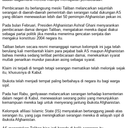
Pembicaraan itu berlangsung meski Taliban melancarkan sejumlah
serangan di daerah-daerah pemerintah dan serangan rudal dukungan AS
yang diklaim menewaskan lebih dari 50 pemimpin Afghanistan pekan ini.
Pada bulan Februari, Presiden Afghanistan Ashraf Ghani menyarankan
pembicaraan damai dengan Taliban, mengatakan mereka dapat diakui
sebagai partai politik jika mereka menerima gencatan senjata dan
mengakui konstitusi 2004 negara itu.
Taliban belum secara resmi menanggapi namun kelompok ini juga telah
berulang kali membantah klaim para pejabat baik AS maupun Afghanistan
bahwa mereka sedang terlibat pembicaraan damai, menekankan syarat
mutlak penarikan mundur pasukan asing sebagai syarat.
Klaim ini terjadi di tengah tetapi serangan mematikan telah melonjak sejak
itu, khususnya di Kabul.
Ibukota telah menjadi tempat paling berbahaya di negara itu bagi warga
sipil.
Pada hari Rabu, gerilyawan melancarkan serangan terhadap kementerian
dalam negeri di Kabul, menewaskan seorang polisi yang menunjukkan
kemampuan mereka lagi untuk menyerang jantung ibukota Afghanistan.
Kelompok afiliasi Islamic State (IS) menyatakan bertanggung jawab atas
serangan itu, yang juga meningkatkan serangan mereka di wilayah sipil di
ibukota Afghanistan.