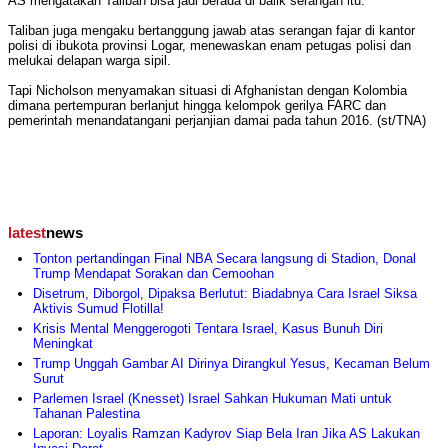
AS mengatakan Taliban bisa jadi berada di balik serangan itu.
Taliban juga mengaku bertanggung jawab atas serangan fajar di kantor
polisi di ibukota provinsi Logar, menewaskan enam petugas polisi dan
melukai delapan warga sipil.
Tapi Nicholson menyamakan situasi di Afghanistan dengan Kolombia
dimana pertempuran berlanjut hingga kelompok gerilya FARC dan
pemerintah menandatangani perjanjian damai pada tahun 2016. (st/TNA)
latest
news
Tonton pertandingan Final NBA Secara langsung di Stadion, Donal
Trump Mendapat Sorakan dan Cemoohan
Disetrum, Diborgol, Dipaksa Berlutut: Biadabnya Cara Israel Siksa
Aktivis Sumud Flotilla!
Krisis Mental Menggerogoti Tentara Israel, Kasus Bunuh Diri
Meningkat
Trump Unggah Gambar AI Dirinya Dirangkul Yesus, Kecaman Belum
Surut
Parlemen Israel (Knesset) Israel Sahkan Hukuman Mati untuk
Tahanan Palestina
Laporan: Loyalis Ramzan Kadyrov Siap Bela Iran Jika AS Lakukan