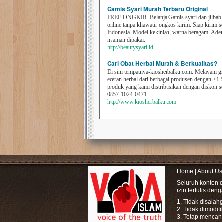
Gamis Syari Murah Terbaru Original
FREE ONGKIR. Belanja Gamis syari dan jilbab t
online tanpa khawatir ongkos kirim. Siap kirim s
Indonesia. Model kekinian, warna beragam. Ad
nyaman dipakai.
http://beautysyari.id
Cari Obat Herbal Murah & Berkualitas?
Di sini tempatnya-kiosherbalku.com. Melayani g
eceran herbal dari berbagai produsen dengan >1.
produk yang kami distribusikan dengan diskon 
0857-1024-0471
http://www.kiosherbalku.com
Home
|
About Us
Seluruh konten 
izin tertulis den
1. Tidak disala
2. Tidak dimodif
3. Tetap mencan