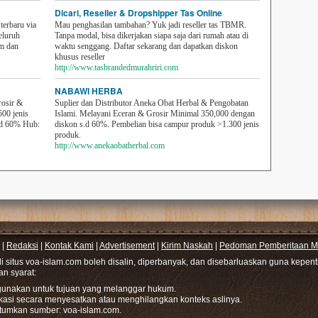
Dicari, Reseller & Dropshipper Tas Online
erbaru via
Mau penghasilan tambahan? Yuk jadi reseller tas TBMR.
eluruh
Tanpa modal, bisa dikerjakan siapa saja dari rumah atau di
em dan
waktu senggang. Daftar sekarang dan dapatkan diskon
khusus reseller
http://www.tasbrandedmurahriri.com
NABAWI HERBA
rosir &
Suplier dan Distributor Aneka Obat Herbal & Pengobatan
500 jenis
Islami. Melayani Eceran & Grosir Minimal 350,000 dengan
sd 60% Hub:
diskon s.d 60%. Pembelian bisa campur produk >1.300 jenis
produk.
http://www.anekaobatherbal.com
|
Redaksi
|
Kontak Kami
|
Advertisement
|
Kirim Naskah
|
Pedoman Pemberitaan Me
di situs voa-islam.com boleh disalin, diperbanyak, dan disebarluaskan guna kepe
gan syarat:
hgunakan untuk tujuan yang melanggar hukum.
ikasi secara menyesatkan atau menghilangkan konteks aslinya.
tumkan sumber: voa-islam.com.