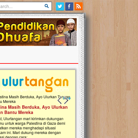
Previous slide
Next slide
tina Masih Berduka, Ayo Ulurkan
Open Donasi Wakaf Pembangu
n Bantu Mereka
Rumah Qur'an & TK Islam Terp
t, Ulurtangan mari kirimkan dukungan
Najjah di Jonggol
mu untuk warga Palestina di Gaza demi
tkan mereka menghadapi situasi
Saat ini, Ulurtangan bersama Yayasan 
am ini. Mari dukung mereka dengan
Najjahtul Islam Jonggol sedang merintis
si dengan cara:...
pembangunan Rumah Qur’an dan Tama