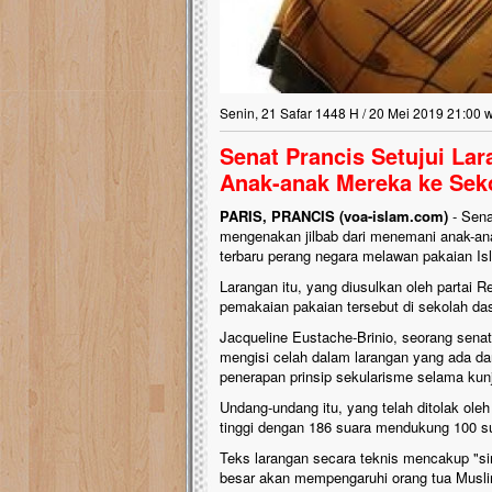
Senin, 21 Safar 1448 H / 20 Mei 2019 21:00 
Senat Prancis Setujui La
Anak-anak Mereka ke Sek
PARIS, PRANCIS (voa-islam.com)
- Sena
mengenakan jilbab dari menemani anak-an
terbaru perang negara melawan pakaian Is
Larangan itu, yang diusulkan oleh partai 
pemakaian pakaian tersebut di sekolah d
Jacqueline Eustache-Brinio, seorang sena
mengisi celah dalam larangan yang ada 
penerapan prinsip sekularisme selama kun
Undang-undang itu, yang telah ditolak oleh 
tinggi dengan 186 suara mendukung 100 s
Teks larangan secara teknis mencakup "si
besar akan mempengaruhi orang tua Musl