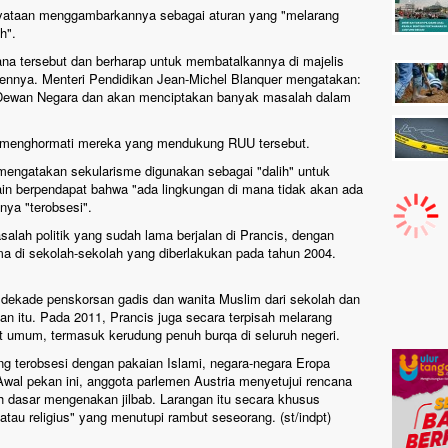
rnyataan menggambarkannya sebagai aturan yang "melarang
h".
na tersebut dan berharap untuk membatalkannya di majelis
ennya. Menteri Pendidikan Jean-Michel Blanquer mengatakan:
 Dewan Negara dan akan menciptakan banyak masalah dalam
 menghormati mereka yang mendukung RUU tersebut.
s mengatakan sekularisme digunakan sebagai "dalih" untuk
ain berpendapat bahwa "ada lingkungan di mana tidak akan ada
ya "terobsesi".
salah politik yang sudah lama berjalan di Prancis, dengan
a di sekolah-sekolah yang diberlakukan pada tahun 2004.
tu dekade penskorsan gadis dan wanita Muslim dari sekolah dan
n itu. Pada 2011, Prancis juga secara terpisah melarang
 umum, termasuk kerudung penuh burqa di seluruh negeri.
ling terobsesi dengan pakaian Islami, negara-negara Eropa
 Awal pekan ini, anggota parlemen Austria menyetujui rencana
 dasar mengenakan jilbab. Larangan itu secara khusus
atau religius" yang menutupi rambut seseorang. (st/indpt)