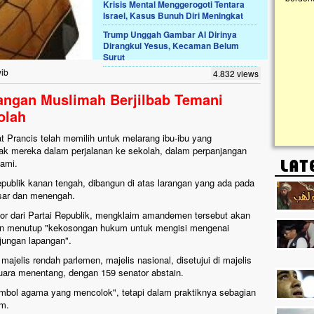
Krisis Mental Menggerogoti Tentara
Israel, Kasus Bunuh Diri Meningkat
Lima Tahun Mangkrak, Masjid di
Trump Unggah Gambar AI Dirinya
Pelosok ini Mengenaskan. Ayo Bantu.!!
Dirangkul Yesus, Kecaman Belum
Surut
Nasib masjid di Kampung Cilumbu ini sungguh
mengenaskan. Lima tahun mangkrak, kini nyaris
wib
4.832 views
tak berbentuk masjid, dipenuhi rumput liar,
berlumut, dan menghitam terpapar panas dan
rangan Muslimah Berjilbab Temani
hujan....
olah
t Prancis telah memilih untuk melarang ibu-ibu yang
ak mereka dalam perjalanan ke sekolah, dalam perpanjangan
lami.
Republik kanan tengah, dibangun di atas larangan yang ada pada
asar dan menengah.
tor dari Partai Republik, mengklaim amandemen tersebut akan
dan menutup "kekosongan hukum untuk mengisi mengenai
jungan lapangan".
majelis rendah parlemen, majelis nasional, disetujui di majelis
uara menentang, dengan 159 senator abstain.
mbol agama yang mencolok", tetapi dalam praktiknya sebagian
im.