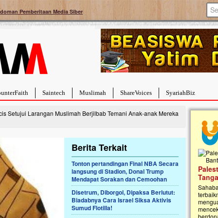
doman Pemberitaan Media Siber
unterFaith
Saintech
Muslimah
ShareVoices
SyariahBiz
is Setujui Larangan Muslimah Berjilbab Temani Anak-anak Mereka
Berita Terkait
Tonton pertandingan Final NBA Secara
a Hebat Sembuh Dari
Pales
langsung di Stadion, Donal Trump
arah
Tanga
Mendapat Sorakan dan Cemoohan
dipenuhi dengan
Sahaba
Disetrum, Diborgol, Dipaksa Berlutut:
erat. Meskipun baru
terbaik
Biadabnya Cara Israel Siksa Aktivis
ayi yang imut ini harus
mengua
Sumud Flotilla!
g dahsyat, yaitu tumor
mencek
an...
berdona