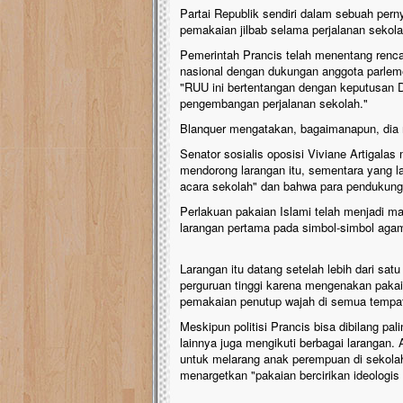
Partai Republik sendiri dalam sebuah pe
pemakaian jilbab selama perjalanan sekola
Pemerintah Prancis telah menentang renca
nasional dengan dukungan anggota parlem
"RUU ini bertentangan dengan keputusan
pengembangan perjalanan sekolah."
Blanquer mengatakan, bagaimanapun, dia
Senator sosialis oposisi Viviane Artigala
mendorong larangan itu, sementara yang l
acara sekolah" dan bahwa para pendukungn
Perlakuan pakaian Islami telah menjadi ma
larangan pertama pada simbol-simbol agam
Larangan itu datang setelah lebih dari sa
perguruan tinggi karena mengenakan pakaia
pemakaian penutup wajah di semua tempat
Meskipun politisi Prancis bisa dibilang pa
lainnya juga mengikuti berbagai larangan.
untuk melarang anak perempuan di sekolah
menargetkan "pakaian bercirikan ideologis 