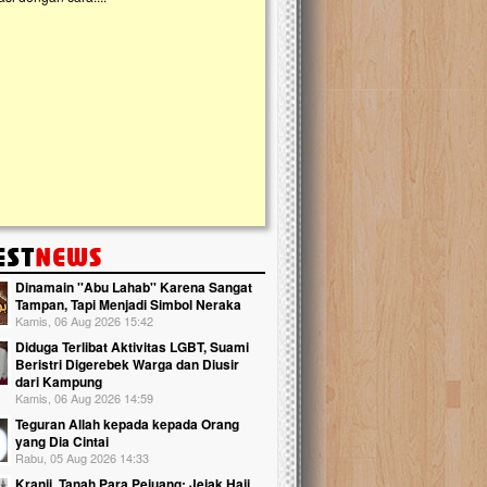
kanak Islam Terpadu (TKIT) An Najjah d
Gedung Majelis Taklim di Jonggol,...
Dinamain ''Abu Lahab'' Karena Sangat
Tampan, Tapi Menjadi Simbol Neraka
Kamis, 06 Aug 2026 15:42
Diduga Terlibat Aktivitas LGBT, Suami
Beristri Digerebek Warga dan Diusir
dari Kampung
Kamis, 06 Aug 2026 14:59
Teguran Allah kepada kepada Orang
yang Dia Cintai
Rabu, 05 Aug 2026 14:33
Kranji, Tanah Para Pejuang: Jejak Haji