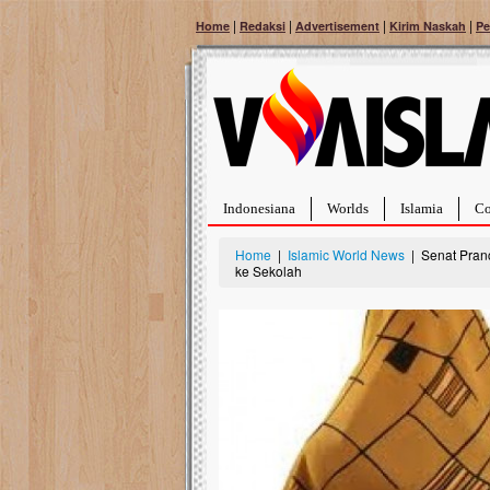
|
|
|
|
Home
Redaksi
Advertisement
Kirim Naskah
Pe
Indonesiana
Worlds
Islamia
Co
Home
|
Islamic World News
| Senat Pranc
ke Sekolah
Bantu Naura, Balit
Tumor Pembuluh D
Hidup Naura Salsabila 
rintangan yang sangat b
berusia sepuluh bulan, b
menghadapi penyakit yan
pembuluh darah berukur