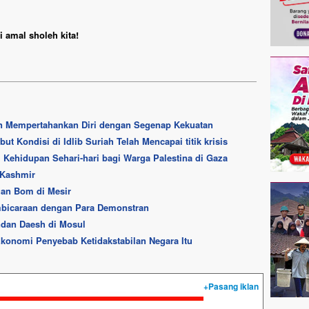
 amal sholeh kita!
an Mempertahankan Diri dengan Segenap Kekuatan
t Kondisi di Idlib Suriah Telah Mencapai titik krisis
ehidupan Sehari-hari bagi Warga Palestina di Gaza
 Kashmir
gan Bom di Mesir
mbicaraan dengan Para Demonstran
dan Daesh di Mosul
konomi Penyebab Ketidakstabilan Negara Itu
+Pasang iklan