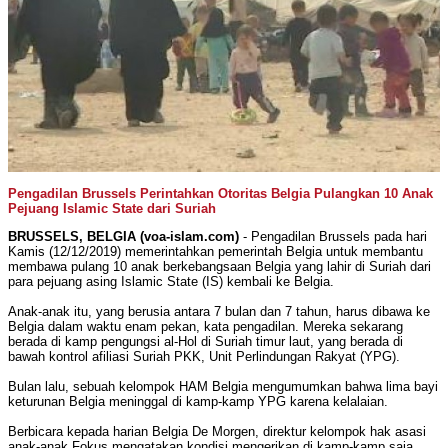
Pengadilan Brussels Perintahkan Otoritas Belgia Pulangkan 10 Anak
Pejuang Islamic State dari Suriah
BRUSSELS, BELGIA (voa-islam.com)
- Pengadilan Brussels pada hari
Kamis (12/12/2019) memerintahkan pemerintah Belgia untuk membantu
membawa pulang 10 anak berkebangsaan Belgia yang lahir di Suriah dari
para pejuang asing Islamic State (IS) kembali ke Belgia.
Anak-anak itu, yang berusia antara 7 bulan dan 7 tahun, harus dibawa ke
Belgia dalam waktu enam pekan, kata pengadilan. Mereka sekarang
berada di kamp pengungsi al-Hol di Suriah timur laut, yang berada di
bawah kontrol afiliasi Suriah PKK, Unit Perlindungan Rakyat (YPG).
Bulan lalu, sebuah kelompok HAM Belgia mengumumkan bahwa lima bayi
keturunan Belgia meninggal di kamp-kamp YPG karena kelalaian.
Berbicara kepada harian Belgia De Morgen, direktur kelompok hak asasi
anak-anak Fokus mengatakan kondisi mengerikan di kamp-kamp saja