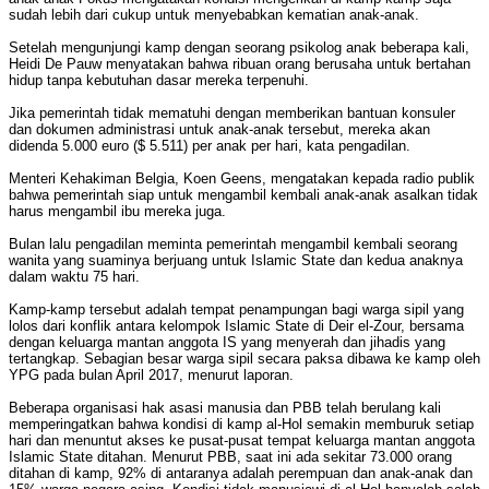
sudah lebih dari cukup untuk menyebabkan kematian anak-anak.
Setelah mengunjungi kamp dengan seorang psikolog anak beberapa kali,
Heidi De Pauw menyatakan bahwa ribuan orang berusaha untuk bertahan
hidup tanpa kebutuhan dasar mereka terpenuhi.
Jika pemerintah tidak mematuhi dengan memberikan bantuan konsuler
dan dokumen administrasi untuk anak-anak tersebut, mereka akan
didenda 5.000 euro ($ 5.511) per anak per hari, kata pengadilan.
Menteri Kehakiman Belgia, Koen Geens, mengatakan kepada radio publik
bahwa pemerintah siap untuk mengambil kembali anak-anak asalkan tidak
harus mengambil ibu mereka juga.
Bulan lalu pengadilan meminta pemerintah mengambil kembali seorang
wanita yang suaminya berjuang untuk Islamic State dan kedua anaknya
dalam waktu 75 hari.
Kamp-kamp tersebut adalah tempat penampungan bagi warga sipil yang
lolos dari konflik antara kelompok Islamic State di Deir el-Zour, bersama
dengan keluarga mantan anggota IS yang menyerah dan jihadis yang
tertangkap. Sebagian besar warga sipil secara paksa dibawa ke kamp oleh
YPG pada bulan April 2017, menurut laporan.
Beberapa organisasi hak asasi manusia dan PBB telah berulang kali
memperingatkan bahwa kondisi di kamp al-Hol semakin memburuk setiap
hari dan menuntut akses ke pusat-pusat tempat keluarga mantan anggota
Islamic State ditahan. Menurut PBB, saat ini ada sekitar 73.000 orang
ditahan di kamp, ​​92% di antaranya adalah perempuan dan anak-anak dan