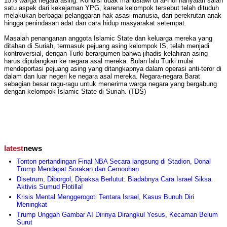
15% warga negara asing. Kondisi tidak manusiawi di al-Hol hanyalah salah
satu aspek dari kekejaman YPG, karena kelompok tersebut telah dituduh
melakukan berbagai pelanggaran hak asasi manusia, dari perekrutan anak
hingga penindasan adat dan cara hidup masyarakat setempat.
Masalah penanganan anggota Islamic State dan keluarga mereka yang
ditahan di Suriah, termasuk pejuang asing kelompok IS, telah menjadi
kontroversial, dengan Turki berargumen bahwa jihadis kelahiran asing
harus dipulangkan ke negara asal mereka. Bulan lalu Turki mulai
mendeportasi pejuang asing yang ditangkapnya dalam operasi anti-teror di
dalam dan luar negeri ke negara asal mereka. Negara-negara Barat
sebagian besar ragu-ragu untuk menerima warga negara yang bergabung
dengan kelompok Islamic State di Suriah. (TDS)
latest
news
Tonton pertandingan Final NBA Secara langsung di Stadion, Donal
Trump Mendapat Sorakan dan Cemoohan
Disetrum, Diborgol, Dipaksa Berlutut: Biadabnya Cara Israel Siksa
Aktivis Sumud Flotilla!
Krisis Mental Menggerogoti Tentara Israel, Kasus Bunuh Diri
Meningkat
Trump Unggah Gambar AI Dirinya Dirangkul Yesus, Kecaman Belum
Surut