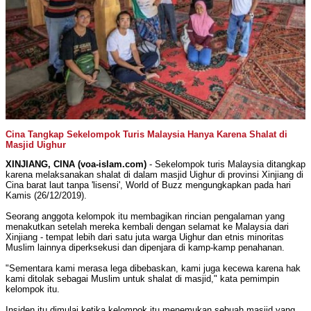
Cina Tangkap Sekelompok Turis Malaysia Hanya Karena Shalat di
Masjid Uighur
XINJIANG, CINA (voa-islam.com)
- Sekelompok turis Malaysia ditangkap
karena melaksanakan shalat di dalam masjid Uighur di provinsi Xinjiang di
Cina barat laut tanpa 'lisensi', World of Buzz mengungkapkan pada hari
Kamis (26/12/2019).
Seorang anggota kelompok itu membagikan rincian pengalaman yang
menakutkan setelah mereka kembali dengan selamat ke Malaysia dari
Xinjiang - tempat lebih dari satu juta warga Uighur dan etnis minoritas
Muslim lainnya diperksekusi dan dipenjara di kamp-kamp penahanan.
"Sementara kami merasa lega dibebaskan, kami juga kecewa karena hak
kami ditolak sebagai Muslim untuk shalat di masjid," kata pemimpin
kelompok itu.
Insiden itu dimulai ketika kelompok itu menemukan sebuah masjid yang