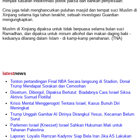
menjadi sasaran indoktrinasi politik paksa dan bahkan penyiksaan.
Cina juga telah menghancurkan puluhan masjid dan tempat suci Muslim di
Xinjiang selama tiga tahun terakhir, sebuah investigasi Guardian
mengungkapkan.
Muslim di Xinjiang dipaksa untuk tidak berpuasa selama bulan suci
Ramadhan, dan dipaksa untuk minum alkohol dan makan daging babi -
keduanya dilarang dalam Islam - di kamp-kamp penahanan. (TNA)
latest
news
Tonton pertandingan Final NBA Secara langsung di Stadion, Donal
Trump Mendapat Sorakan dan Cemoohan
Disetrum, Diborgol, Dipaksa Berlutut: Biadabnya Cara Israel Siksa
Aktivis Sumud Flotilla!
Krisis Mental Menggerogoti Tentara Israel, Kasus Bunuh Diri
Meningkat
Trump Unggah Gambar AI Dirinya Dirangkul Yesus, Kecaman Belum
Surut
Parlemen Israel (Knesset) Israel Sahkan Hukuman Mati untuk
Tahanan Palestina
Laporan: Loyalis Ramzan Kadyrov Siap Bela Iran Jika AS Lakukan