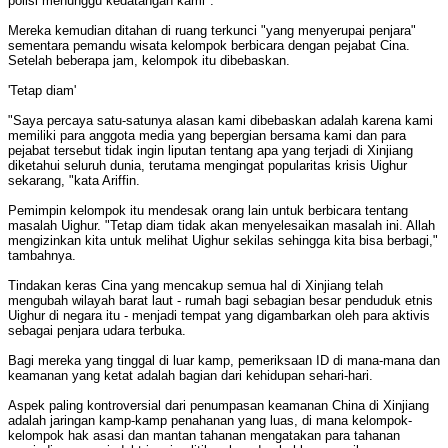
polisi menunggu kedatangan kami".
Mereka kemudian ditahan di ruang terkunci "yang menyerupai penjara"
sementara pemandu wisata kelompok berbicara dengan pejabat Cina.
Setelah beberapa jam, kelompok itu dibebaskan.
'Tetap diam'
"Saya percaya satu-satunya alasan kami dibebaskan adalah karena kami
memiliki para anggota media yang bepergian bersama kami dan para
pejabat tersebut tidak ingin liputan tentang apa yang terjadi di Xinjiang
diketahui seluruh dunia, terutama mengingat popularitas krisis Uighur
sekarang, "kata Ariffin.
Pemimpin kelompok itu mendesak orang lain untuk berbicara tentang
masalah Uighur. "Tetap diam tidak akan menyelesaikan masalah ini. Allah
mengizinkan kita untuk melihat Uighur sekilas sehingga kita bisa berbagi,"
tambahnya.
Tindakan keras Cina yang mencakup semua hal di Xinjiang telah
mengubah wilayah barat laut - rumah bagi sebagian besar penduduk etnis
Uighur di negara itu - menjadi tempat yang digambarkan oleh para aktivis
sebagai penjara udara terbuka.
Bagi mereka yang tinggal di luar kamp, ​​pemeriksaan ID di mana-mana dan
keamanan yang ketat adalah bagian dari kehidupan sehari-hari.
Aspek paling kontroversial dari penumpasan keamanan China di Xinjiang
adalah jaringan kamp-kamp penahanan yang luas, di mana kelompok-
kelompok hak asasi dan mantan tahanan mengatakan para tahanan