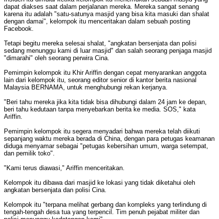
dapat diakses saat dalam perjalanan mereka. Mereka sangat senang
karena itu adalah "satu-satunya masjid yang bisa kita masuki dan shalat
dengan damai", kelompok itu menceritakan dalam sebuah posting
Facebook.
Tetapi begitu mereka selesai shalat, "angkatan bersenjata dan polisi
sedang menunggu kami di luar masjid" dan salah seorang penjaga masjid
"dimarahi" oleh seorang perwira Cina.
Pemimpin kelompok itu Khir Ariffin dengan cepat menyarankan anggota
lain dari kelompok itu, seorang editor senior di kantor berita nasional
Malaysia BERNAMA, untuk menghubungi rekan kerjanya.
"Beri tahu mereka jika kita tidak bisa dihubungi dalam 24 jam ke depan,
beri tahu kedutaan tanpa menyebarkan berita ke media. SOS," kata
Ariffin.
Pemimpin kelompok itu segera menyadari bahwa mereka telah diikuti
sepanjang waktu mereka berada di China, dengan para petugas keamanan
diduga menyamar sebagai "petugas kebersihan umum, warga setempat,
dan pemilik toko".
"Kami terus diawasi," Ariffin menceritakan.
Kelompok itu dibawa dari masjid ke lokasi yang tidak diketahui oleh
angkatan bersenjata dan polisi Cina.
Kelompok itu "terpana melihat gerbang dan kompleks yang terlindung di
tengah-tengah desa tua yang terpencil. Tim penuh pejabat militer dan