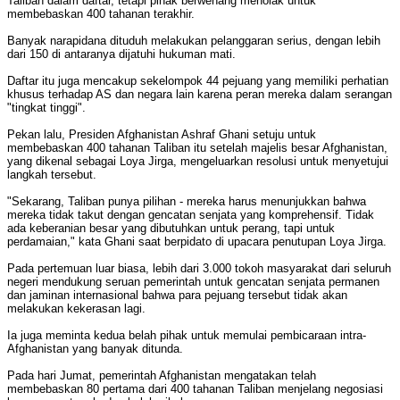
Taliban dalam daftar, tetapi pihak berwenang menolak untuk
membebaskan 400 tahanan terakhir.
Banyak narapidana dituduh melakukan pelanggaran serius, dengan lebih
dari 150 di antaranya dijatuhi hukuman mati.
Daftar itu juga mencakup sekelompok 44 pejuang yang memiliki perhatian
khusus terhadap AS dan negara lain karena peran mereka dalam serangan
"tingkat tinggi".
Pekan lalu, Presiden Afghanistan Ashraf Ghani setuju untuk
membebaskan 400 tahanan Taliban itu setelah majelis besar Afghanistan,
yang dikenal sebagai Loya Jirga, mengeluarkan resolusi untuk menyetujui
langkah tersebut.
"Sekarang, Taliban punya pilihan - mereka harus menunjukkan bahwa
mereka tidak takut dengan gencatan senjata yang komprehensif. Tidak
ada keberanian besar yang dibutuhkan untuk perang, tapi untuk
perdamaian," kata Ghani saat berpidato di upacara penutupan Loya Jirga.
Pada pertemuan luar biasa, lebih dari 3.000 tokoh masyarakat dari seluruh
negeri mendukung seruan pemerintah untuk gencatan senjata permanen
dan jaminan internasional bahwa para pejuang tersebut tidak akan
melakukan kekerasan lagi.
Ia juga meminta kedua belah pihak untuk memulai pembicaraan intra-
Afghanistan yang banyak ditunda.
Pada hari Jumat, pemerintah Afghanistan mengatakan telah
membebaskan 80 pertama dari 400 tahanan Taliban menjelang negosiasi