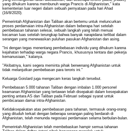
yang dihukum karena membunuh warga Prancis di Afghanistan," kata
kementerian luar negeri dalam sebuah pernyataan pada hari Ahad
(16/8/2020).
Pemerintah Afghanistan dan Taliban akan bertemu untuk meluncurkan
proses perdamaian intra-Afghanistan dalam beberapa hari setelah
pembebasan tahanan selesai, sebuah langkah yang telah menuai
kecaman luas setelah terungkap bahwa banyak narapidana terlibat dalam
serangan yang menewaskan puluhan pasukan Afghanistan dan asing.
"Ini dengan tegas menentang pembebasan individu yang dihukum karena
kejahatan terhadap warga negara Prancis, khususnya tentara dan pekerja
kemanusiaan," katanya.
"Akibatnya, kami segera meminta pihak berwenang Afghanistan untuk
tidak melanjutkan pembebasan para teroris ini."
Keluarga Goislard juga mengecam keras langkah tersebut.
Pembebasan 5.000 tahanan Taliban dengan imbalan 1.000 personel
keamanan Afghanistan yang tertawan telah disepakati dalam kesepakatan
penting antara AS dan Taliban pada Februari sebagai syarat untuk
pembicaraan damai intra-Afghanistan.
Ketidaksepakatan atas pembebasan para tahanan, termasuk orang-orang
yang dituduh terkait dengan beberapa serangan paling berdarah di
Afghanistan, telah menunda negosiasi perdamaian selama berbulan-bulan.
Pemerintah Afghanistan telah membebaskan hampir semua tahanan