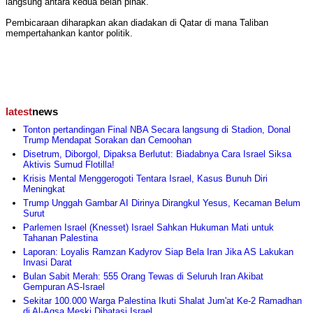
langsung antara kedua belah pihak.
Pembicaraan diharapkan akan diadakan di Qatar di mana Taliban
mempertahankan kantor politik.
latest
news
Tonton pertandingan Final NBA Secara langsung di Stadion, Donal
Trump Mendapat Sorakan dan Cemoohan
Disetrum, Diborgol, Dipaksa Berlutut: Biadabnya Cara Israel Siksa
Aktivis Sumud Flotilla!
Krisis Mental Menggerogoti Tentara Israel, Kasus Bunuh Diri
Meningkat
Trump Unggah Gambar AI Dirinya Dirangkul Yesus, Kecaman Belum
Surut
Parlemen Israel (Knesset) Israel Sahkan Hukuman Mati untuk
Tahanan Palestina
Laporan: Loyalis Ramzan Kadyrov Siap Bela Iran Jika AS Lakukan
Invasi Darat
Bulan Sabit Merah: 555 Orang Tewas di Seluruh Iran Akibat
Gempuran AS-Israel
Sekitar 100.000 Warga Palestina Ikuti Shalat Jum'at Ke-2 Ramadhan
di Al-Aqsa Meski Dibatasi Israel