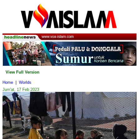
View Full Version
Home
|
Worlds
Jum'at, 17 Feb 2023