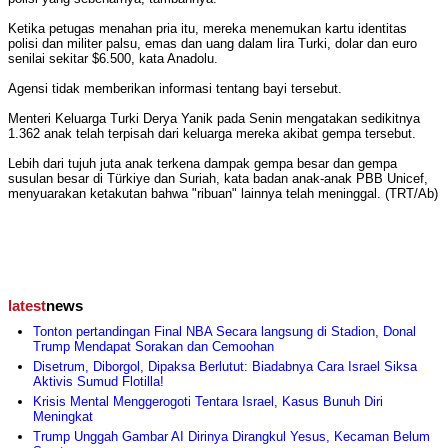
Ketika petugas menahan pria itu, mereka menemukan kartu identitas
polisi dan militer palsu, emas dan uang dalam lira Turki, dolar dan euro
senilai sekitar $6.500, kata Anadolu.
Agensi tidak memberikan informasi tentang bayi tersebut.
Menteri Keluarga Turki Derya Yanik pada Senin mengatakan sedikitnya
1.362 anak telah terpisah dari keluarga mereka akibat gempa tersebut.
Lebih dari tujuh juta anak terkena dampak gempa besar dan gempa
susulan besar di Türkiye dan Suriah, kata badan anak-anak PBB Unicef,
menyuarakan ketakutan bahwa "ribuan" lainnya telah meninggal. (TRT/Ab)
latest
news
Tonton pertandingan Final NBA Secara langsung di Stadion, Donal
Trump Mendapat Sorakan dan Cemoohan
Disetrum, Diborgol, Dipaksa Berlutut: Biadabnya Cara Israel Siksa
Aktivis Sumud Flotilla!
Krisis Mental Menggerogoti Tentara Israel, Kasus Bunuh Diri
Meningkat
Trump Unggah Gambar AI Dirinya Dirangkul Yesus, Kecaman Belum