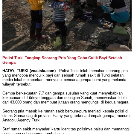
Polisi Turki Tangkap Seorang Pria Yang Coba Culik Bayi Setelah
Gempa
HATAY, TURKI (voa-isla.com)
- Polisi Turki telah menahan seorang pria
yang mencoba menculik bayi dari sebuah rumah sakit di Türki selatan,
media lokal melaporkan, menyusul bencana gempa bumi yang melanda
wilayah tersebut.
Gempa berkekuatan 7,7 dan gempa susulan yang kuat menyebabkan
kekacauan di Türkiye tenggara dan sebagian Suriah, menewaskan lebih
dari 43.000 orang dan membuat jutaan orang mengungsi di kedua negara.
Seorang pria masuk ke rumah sakit berpura-pura menjadi kepala polisi di
distrik Samandag di provinsi Hatay yang terkena dampak gempa, menurut
Anadolu Agency Turki.
Staf rumah sakit menyadari kartu identitas polisinya palsu dan memanggil
polisi yang sebenarnya, tambahnya.