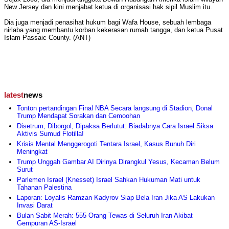
New Jersey dan kini menjabat ketua di organisasi hak sipil Muslim itu.
Dia juga menjadi penasihat hukum bagi Wafa House, sebuah lembaga
nirlaba yang membantu korban kekerasan rumah tangga, dan ketua Pusat
Islam Passaic County. (ANT)
latest
news
Tonton pertandingan Final NBA Secara langsung di Stadion, Donal
Trump Mendapat Sorakan dan Cemoohan
Disetrum, Diborgol, Dipaksa Berlutut: Biadabnya Cara Israel Siksa
Aktivis Sumud Flotilla!
Krisis Mental Menggerogoti Tentara Israel, Kasus Bunuh Diri
Meningkat
Trump Unggah Gambar AI Dirinya Dirangkul Yesus, Kecaman Belum
Surut
Parlemen Israel (Knesset) Israel Sahkan Hukuman Mati untuk
Tahanan Palestina
Laporan: Loyalis Ramzan Kadyrov Siap Bela Iran Jika AS Lakukan
Invasi Darat
Bulan Sabit Merah: 555 Orang Tewas di Seluruh Iran Akibat
Gempuran AS-Israel