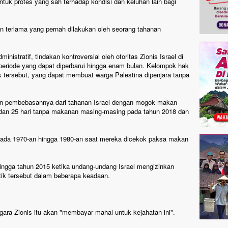
entuk protes yang sah terhadap kondisi dan keluhan lain bagi
an terlama yang pernah dilakukan oleh seorang tahanan
istratif, tindakan kontroversial oleh otoritas Zionis Israel di
eriode yang dapat diperbarui hingga enam bulan. Kelompok hak
k tersebut, yang dapat membuat warga Palestina dipenjara tanpa
an pembebasannya dari tahanan Israel dengan mogok makan
 dan 25 hari tanpa makanan masing-masing pada tahun 2018 dan
da 1970-an hingga 1980-an saat mereka dicekok paksa makan
ingga tahun 2015 ketika undang-undang Israel mengizinkan
ik tersebut dalam beberapa keadaan.
ara Zionis itu akan "membayar mahal untuk kejahatan ini".