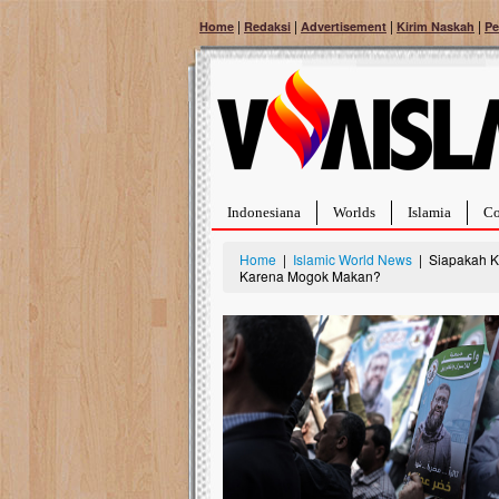
|
|
|
|
Home
Redaksi
Advertisement
Kirim Naskah
Pe
Indonesiana
Worlds
Islamia
Co
Home
|
Islamic World News
| Siapakah Kh
Karena Mogok Makan?
Bantu Naura, Balit
Tumor Pembuluh D
Hidup Naura Salsabila 
rintangan yang sangat b
berusia sepuluh bulan, b
menghadapi penyakit yan
pembuluh darah berukur