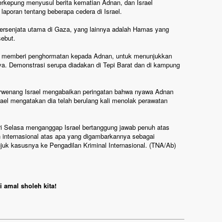
erkepung menyusul berita kematian Adnan, dan Israel
laporan tentang beberapa cedera di Israel.
bersenjata utama di Gaza, yang lainnya adalah Hamas yang
sebut.
a, memberi penghormatan kepada Adnan, untuk menunjukkan
nya. Demonstrasi serupa diadakan di Tepi Barat dan di kampung
rwenang Israel mengabaikan peringatan bahwa nyawa Adnan
el mengatakan dia telah berulang kali menolak perawatan
ari Selasa menganggap Israel bertanggung jawab penuh atas
 internasional atas apa yang digambarkannya sebagai
juk kasusnya ke Pengadilan Kriminal Internasional. (TNA/Ab)
 amal sholeh kita!