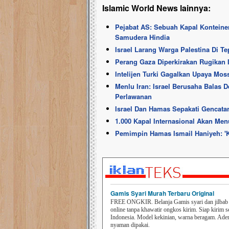
Islamic World News lainnya:
Pejabat AS: Sebuah Kapal Konteiner
Samudera Hindia
Israel Larang Warga Palestina Di Te
Perang Gaza Diperkirakan Rugikan I
Intelijen Turki Gagalkan Upaya Mos
Menlu Iran: Israel Berusaha Balas 
Perlawanan
Israel Dan Hamas Sepakati Gencatan
1.000 Kapal Internasional Akan Men
Pemimpin Hamas Ismail Haniyeh: '
Gamis Syari Murah Terbaru Original
FREE ONGKIR. Belanja Gamis syari dan jilbab t
online tanpa khawatir ongkos kirim. Siap kirim s
Indonesia. Model kekinian, warna beragam. Ad
nyaman dipakai.