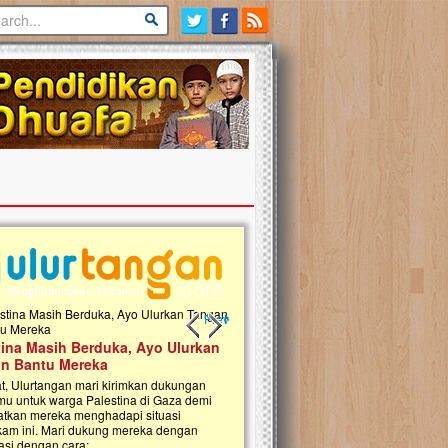
Previous slide
Next slide
tina Masih Berduka, Ayo Ulurkan
Open Donasi Wakaf Pembangu
n Bantu Mereka
Rumah Qur'an & TK Islam Terp
t, Ulurtangan mari kirimkan dukungan
Najjah di Jonggol
mu untuk warga Palestina di Gaza demi
tkan mereka menghadapi situasi
Saat ini, Ulurtangan bersama Yayasan 
am ini. Mari dukung mereka dengan
Najjahtul Islam Jonggol sedang merintis
si dengan cara:...
pembangunan Rumah Qur’an dan Tama