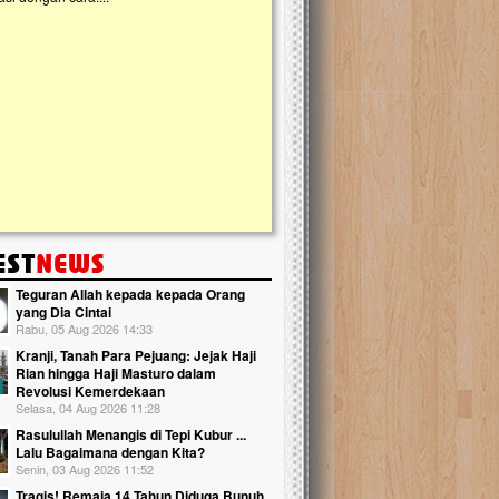
kanak Islam Terpadu (TKIT) An Najjah d
Gedung Majelis Taklim di Jonggol,...
Teguran Allah kepada kepada Orang
yang Dia Cintai
Rabu, 05 Aug 2026 14:33
Kranji, Tanah Para Pejuang: Jejak Haji
Rian hingga Haji Masturo dalam
Revolusi Kemerdekaan
Selasa, 04 Aug 2026 11:28
Rasulullah Menangis di Tepi Kubur ...
Lalu Bagaimana dengan Kita?
Senin, 03 Aug 2026 11:52
Tragis! Remaja 14 Tahun Diduga Bunuh