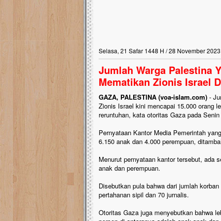
Selasa, 21 Safar 1448 H / 28 November 2023
Jumlah Warga Palestina 
Mematikan Zionis Israel D
GAZA, PALESTINA (voa-islam.com)
- Ju
Zionis Israel kini mencapai 15.000 orang l
reruntuhan, kata otoritas Gaza pada Senin
Pernyataan Kantor Media Pemerintah yan
6.150 anak dan 4.000 perempuan, ditambah 
Menurut pernyataan kantor tersebut, ada s
anak dan perempuan.
Disebutkan pula bahwa dari jumlah korban 
pertahanan sipil dan 70 jurnalis.
Otoritas Gaza juga menyebutkan bahwa lebi