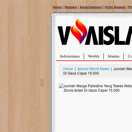
|
|
|
|
Home
Redaksi
Advertisement
Kirim Naskah
Pe
Indonesiana
Worlds
Islamia
Co
Home
|
Islamic World News
| Jumlah Warg
Di Gaza Capai 15.000
Bantu Naura, Balit
Tumor Pembuluh D
Hidup Naura Salsabila 
rintangan yang sangat b
berusia sepuluh bulan, b
menghadapi penyakit yan
pembuluh darah berukur