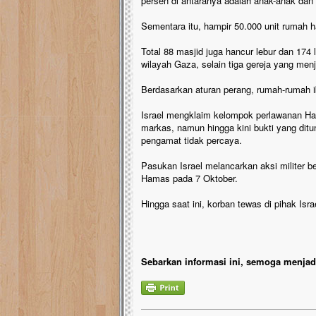
persen di antaranya adalah anak-anak dan
Sementara itu, hampir 50.000 unit rumah h
Total 88 masjid juga hancur lebur dan 174
wilayah Gaza, selain tiga gereja yang menj
Berdasarkan aturan perang, rumah-rumah i
Israel mengklaim kelompok perlawanan H
markas, namun hingga kini bukti yang ditu
pengamat tidak percaya.
Pasukan Israel melancarkan aksi militer b
Hamas pada 7 Oktober.
Hingga saat ini, korban tewas di pihak Isr
Sebarkan informasi ini, semoga menjadi