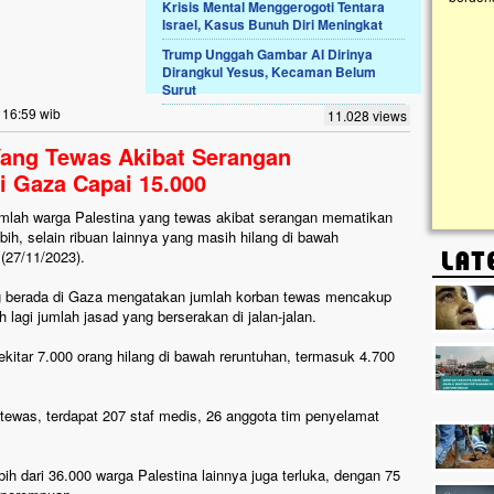
Krisis Mental Menggerogoti Tentara
Israel, Kasus Bunuh Diri Meningkat
Lima Tahun Mangkrak, Masjid di
Trump Unggah Gambar AI Dirinya
Pelosok ini Mengenaskan. Ayo Bantu.!!
Dirangkul Yesus, Kecaman Belum
Surut
Nasib masjid di Kampung Cilumbu ini sungguh
mengenaskan. Lima tahun mangkrak, kini nyaris
 16:59 wib
11.028 views
tak berbentuk masjid, dipenuhi rumput liar,
berlumut, dan menghitam terpapar panas dan
Yang Tewas Akibat Serangan
hujan....
i Gaza Capai 15.000
mlah warga Palestina yang tewas akibat serangan mematikan
ebih, selain ribuan lainnya yang masih hilang di bawah
 (27/11/2023).
g berada di Gaza mengatakan jumlah korban tewas mencakup
lagi jumlah jasad yang berserakan di jalan-jalan.
ekitar 7.000 orang hilang di bawah reruntuhan, termasuk 4.700
tewas, terdapat 207 staf medis, 26 anggota tim penyelamat
h dari 36.000 warga Palestina lainnya juga terluka, dengan 75