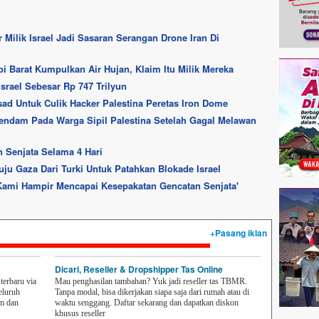
 Milik Israel Jadi Sasaran Serangan Drone Iran Di
pi Barat Kumpulkan Air Hujan, Klaim Itu Milik Mereka
srael Sebesar Rp 747 Trilyun
sad Untuk Culik Hacker Palestina Peretas Iron Dome
Dendam Pada Warga Sipil Palestina Setelah Gagal Melawan
 Senjata Selama 4 Hari
uju Gaza Dari Turki Untuk Patahkan Blokade Israel
Kami Hampir Mencapai Kesepakatan Gencatan Senjata'
+Pasang iklan
Dicari, Reseller & Dropshipper Tas Online
erbaru via
Mau penghasilan tambahan? Yuk jadi reseller tas TBMR.
eluruh
Tanpa modal, bisa dikerjakan siapa saja dari rumah atau di
em dan
waktu senggang. Daftar sekarang dan dapatkan diskon
khusus reseller