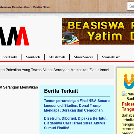
doman Pemberitaan Media Siber
unterFaith
Saintech
Muslimah
ShareVoices
SyariahBiz
a Palestina Yang Tewas Akibat Serangan Mematikan Zionis Israel
Berita Terkait
Tonton pertandingan Final NBA Secara
a Hebat Sembuh Dari
Pales
langsung di Stadion, Donal Trump
arah
Tanga
Mendapat Sorakan dan Cemoohan
dipenuhi dengan
Sahaba
Disetrum, Diborgol, Dipaksa Berlutut:
erat. Meskipun baru
terbaik
Biadabnya Cara Israel Siksa Aktivis
ayi yang imut ini harus
mengua
Sumud Flotilla!
g dahsyat, yaitu tumor
mencek
an...
berdona