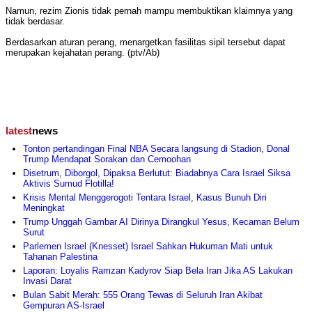
Namun, rezim Zionis tidak pernah mampu membuktikan klaimnya yang
tidak berdasar.
Berdasarkan aturan perang, menargetkan fasilitas sipil tersebut dapat
merupakan kejahatan perang. (ptv/Ab)
latest
news
Tonton pertandingan Final NBA Secara langsung di Stadion, Donal
Trump Mendapat Sorakan dan Cemoohan
Disetrum, Diborgol, Dipaksa Berlutut: Biadabnya Cara Israel Siksa
Aktivis Sumud Flotilla!
Krisis Mental Menggerogoti Tentara Israel, Kasus Bunuh Diri
Meningkat
Trump Unggah Gambar AI Dirinya Dirangkul Yesus, Kecaman Belum
Surut
Parlemen Israel (Knesset) Israel Sahkan Hukuman Mati untuk
Tahanan Palestina
Laporan: Loyalis Ramzan Kadyrov Siap Bela Iran Jika AS Lakukan
Invasi Darat
Bulan Sabit Merah: 555 Orang Tewas di Seluruh Iran Akibat
Gempuran AS-Israel