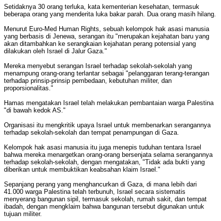
Setidaknya 30 orang terluka, kata kementerian kesehatan, termasuk
beberapa orang yang menderita luka bakar parah. Dua orang masih hilang.
Menurut Euro-Med Human Rights, sebuah kelompok hak asasi manusia
yang berbasis di Jenewa, serangan itu "merupakan kejahatan baru yang
akan ditambahkan ke serangkaian kejahatan perang potensial yang
dilakukan oleh Israel di Jalur Gaza."
Mereka menyebut serangan Israel terhadap sekolah-sekolah yang
menampung orang-orang terlantar sebagai "pelanggaran terang-terangan
terhadap prinsip-prinsip pembedaan, kebutuhan militer, dan
proporsionalitas."
Hamas mengatakan Israel telah melakukan pembantaian warga Palestina
"di bawah kedok AS."
Organisasi itu mengkritik upaya Israel untuk membenarkan serangannya
terhadap sekolah-sekolah dan tempat penampungan di Gaza.
Kelompok hak asasi manusia itu juga menepis tuduhan tentara Israel
bahwa mereka menargetkan orang-orang bersenjata selama serangannya
terhadap sekolah-sekolah, dengan mengatakan, "Tidak ada bukti yang
diberikan untuk membuktikan keabsahan klaim Israel."
Sepanjang perang yang menghancurkan di Gaza, di mana lebih dari
41.000 warga Palestina telah terbunuh, Israel secara sistematis
menyerang bangunan sipil, termasuk sekolah, rumah sakit, dan tempat
ibadah, dengan mengklaim bahwa bangunan tersebut digunakan untuk
tujuan militer.