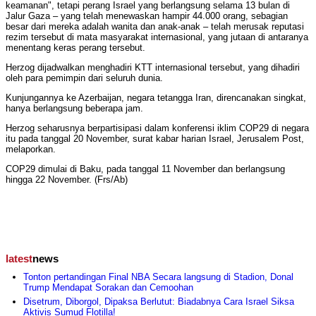
keamanan", tetapi perang Israel yang berlangsung selama 13 bulan di
Jalur Gaza – yang telah menewaskan hampir 44.000 orang, sebagian
besar dari mereka adalah wanita dan anak-anak – telah merusak reputasi
rezim tersebut di mata masyarakat internasional, yang jutaan di antaranya
menentang keras perang tersebut.
Herzog dijadwalkan menghadiri KTT internasional tersebut, yang dihadiri
oleh para pemimpin dari seluruh dunia.
Kunjungannya ke Azerbaijan, negara tetangga Iran, direncanakan singkat,
hanya berlangsung beberapa jam.
Herzog seharusnya berpartisipasi dalam konferensi iklim COP29 di negara
itu pada tanggal 20 November, surat kabar harian Israel, Jerusalem Post,
melaporkan.
COP29 dimulai di Baku, pada tanggal 11 November dan berlangsung
hingga 22 November. (Frs/Ab)
latest
news
Tonton pertandingan Final NBA Secara langsung di Stadion, Donal
Trump Mendapat Sorakan dan Cemoohan
Disetrum, Diborgol, Dipaksa Berlutut: Biadabnya Cara Israel Siksa
Aktivis Sumud Flotilla!