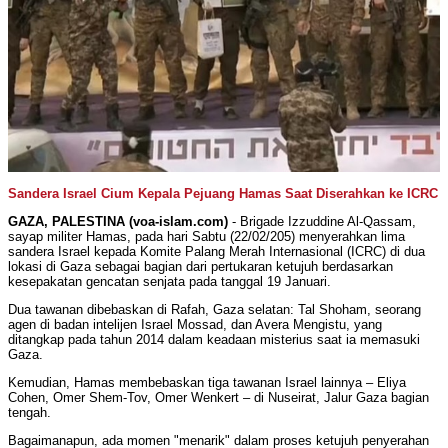
Sandera Israel Cium Kepala Pejuang Hamas Saat Diserahkan ke ICRC
GAZA, PALESTINA (voa-islam.com)
- Brigade Izzuddine Al-Qassam,
sayap militer Hamas, pada hari Sabtu (22/02/205) menyerahkan lima
sandera Israel kepada Komite Palang Merah Internasional (ICRC) di dua
lokasi di Gaza sebagai bagian dari pertukaran ketujuh berdasarkan
kesepakatan gencatan senjata pada tanggal 19 Januari.
Dua tawanan dibebaskan di Rafah, Gaza selatan: Tal Shoham, seorang
agen di badan intelijen Israel Mossad, dan Avera Mengistu, yang
ditangkap pada tahun 2014 dalam keadaan misterius saat ia memasuki
Gaza.
Kemudian, Hamas membebaskan tiga tawanan Israel lainnya – Eliya
Cohen, Omer Shem-Tov, Omer Wenkert – di Nuseirat, Jalur Gaza bagian
tengah.
Bagaimanapun, ada momen "menarik" dalam proses ketujuh penyerahan