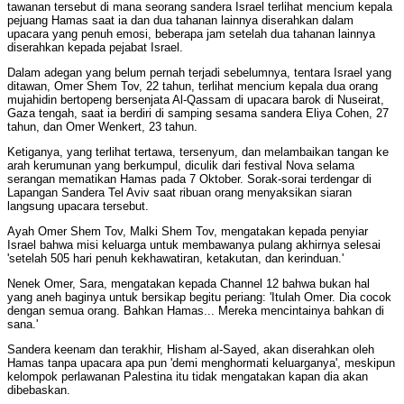
tawanan tersebut di mana seorang sandera Israel terlihat mencium kepala
pejuang Hamas saat ia dan dua tahanan lainnya diserahkan dalam
upacara yang penuh emosi, beberapa jam setelah dua tahanan lainnya
diserahkan kepada pejabat Israel.
Dalam adegan yang belum pernah terjadi sebelumnya, tentara Israel yang
ditawan, Omer Shem Tov, 22 tahun, terlihat mencium kepala dua orang
mujahidin bertopeng bersenjata Al-Qassam di upacara barok di Nuseirat,
Gaza tengah, saat ia berdiri di samping sesama sandera Eliya Cohen, 27
tahun, dan Omer Wenkert, 23 tahun.
Ketiganya, yang terlihat tertawa, tersenyum, dan melambaikan tangan ke
arah kerumunan yang berkumpul, diculik dari festival Nova selama
serangan mematikan Hamas pada 7 Oktober. Sorak-sorai terdengar di
Lapangan Sandera Tel Aviv saat ribuan orang menyaksikan siaran
langsung upacara tersebut.
Ayah Omer Shem Tov, Malki Shem Tov, mengatakan kepada penyiar
Israel bahwa misi keluarga untuk membawanya pulang akhirnya selesai
'setelah 505 hari penuh kekhawatiran, ketakutan, dan kerinduan.'
Nenek Omer, Sara, mengatakan kepada Channel 12 bahwa bukan hal
yang aneh baginya untuk bersikap begitu periang: 'Itulah Omer. Dia cocok
dengan semua orang. Bahkan Hamas... Mereka mencintainya bahkan di
sana.'
Sandera keenam dan terakhir, Hisham al-Sayed, akan diserahkan oleh
Hamas tanpa upacara apa pun 'demi menghormati keluarganya', meskipun
kelompok perlawanan Palestina itu tidak mengatakan kapan dia akan
dibebaskan.