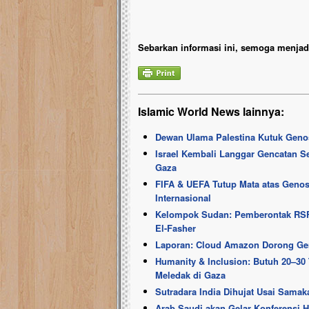
Sebarkan informasi ini, semoga menjadi
Islamic World News lainnya:
Dewan Ulama Palestina Kutuk Genosi
Israel Kembali Langgar Gencatan S
Gaza
FIFA & UEFA Tutup Mata atas Genos
Internasional
Kelompok Sudan: Pemberontak RSF 
El-Fasher
Laporan: Cloud Amazon Dorong Gen
Humanity & Inclusion: Butuh 20–3
Meledak di Gaza
Sutradara India Dihujat Usai Sam
Arab Saudi akan Gelar Konferensi Ha