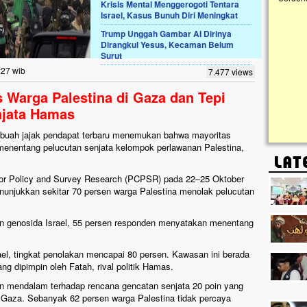
Krisis Mental Menggerogoti Tentara
Israel, Kasus Bunuh Diri Meningkat
Lima Tahun Mangkrak, Masjid di
Trump Unggah Gambar AI Dirinya
Pelosok ini Mengenaskan. Ayo Bantu.!!
Dirangkul Yesus, Kecaman Belum
Surut
Nasib masjid di Kampung Cilumbu ini sungguh
mengenaskan. Lima tahun mangkrak, kini nyaris
:27 wib
7.477 views
tak berbentuk masjid, dipenuhi rumput liar,
berlumut, dan menghitam terpapar panas dan
s Warga Palestina di Gaza dan Tepi
hujan....
njata Hamas
buah jajak pendapat terbaru menemukan bahwa mayoritas
 menentang pelucutan senjata kelompok perlawanan Palestina,
 for Policy and Survey Research (PCPSR) pada 22–25 Oktober
enunjukkan sekitar 70 persen warga Palestina menolak pelucutan
n genosida Israel, 55 persen responden menyatakan menentang
ael, tingkat penolakan mencapai 80 persen. Kawasan ini berada
ng dipimpin oleh Fatah, rival politik Hamas.
an mendalam terhadap rencana gencatan senjata 20 poin yang
 Gaza. Sebanyak 62 persen warga Palestina tidak percaya