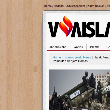
|
|
|
|
Home
Redaksi
Advertisement
Kirim Naskah
Pe
Indonesiana
Worlds
Islamia
Co
Home
|
Islamic World News
| Jajak Penda
Pelucutan Senjata Hamas
Bantu Naura, Balit
Tumor Pembuluh D
Hidup Naura Salsabila 
rintangan yang sangat b
berusia sepuluh bulan, b
menghadapi penyakit yan
pembuluh darah berukur