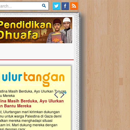
Previous slide
Next slide
tina Masih Berduka, Ayo Ulurkan
Open Donasi Wakaf Pembangu
n Bantu Mereka
Rumah Qur'an & TK Islam Terp
t, Ulurtangan mari kirimkan dukungan
Najjah di Jonggol
mu untuk warga Palestina di Gaza demi
tkan mereka menghadapi situasi
Saat ini, Ulurtangan bersama Yayasan 
am ini. Mari dukung mereka dengan
Najjahtul Islam Jonggol sedang merintis
si dengan cara:...
pembangunan Rumah Qur’an dan Tama