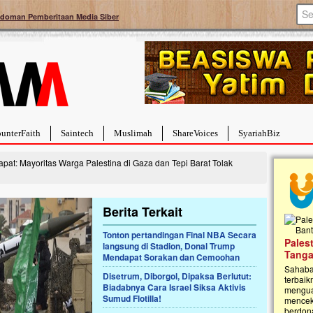
doman Pemberitaan Media Siber
unterFaith
Saintech
Muslimah
ShareVoices
SyariahBiz
pat: Mayoritas Warga Palestina di Gaza dan Tepi Barat Tolak
Berita Terkait
Tonton pertandingan Final NBA Secara
a Hebat Sembuh Dari
Pales
langsung di Stadion, Donal Trump
arah
Tanga
Mendapat Sorakan dan Cemoohan
dipenuhi dengan
Sahaba
Disetrum, Diborgol, Dipaksa Berlutut:
erat. Meskipun baru
terbaik
Biadabnya Cara Israel Siksa Aktivis
ayi yang imut ini harus
mengua
Sumud Flotilla!
g dahsyat, yaitu tumor
mencek
an...
berdona