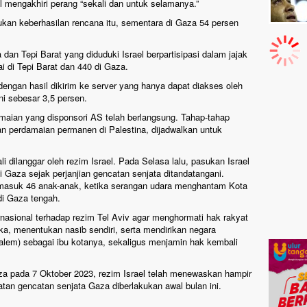
 mengakhiri perang “sekali dan untuk selamanya.”
ukan keberhasilan rencana itu, sementara di Gaza 54 persen
dan Tepi Barat yang diduduki Israel berpartisipasi dalam jajak
 di Tepi Barat dan 440 di Gaza.
engan hasil dikirim ke server yang hanya dapat diakses oleh
ni sebesar 3,5 persen.
amaian yang disponsori AS telah berlangsung. Tahap-tahap
an perdamaian permanen di Palestina, dijadwalkan untuk
i dilanggar oleh rezim Israel. Pada Selasa lalu, pasukan Israel
 Gaza sejak perjanjian gencatan senjata ditandatangani.
ermasuk 46 anak-anak, ketika serangan udara menghantam Kota
i Gaza tengah.
nasional terhadap rezim Tel Aviv agar menghormati hak rakyat
ka, menentukan nasib sendiri, serta mendirikan negara
lem) sebagai ibu kotanya, sekaligus menjamin hak kembali
za pada 7 Oktober 2023, rezim Israel telah menewaskan hampir
tan gencatan senjata Gaza diberlakukan awal bulan ini.