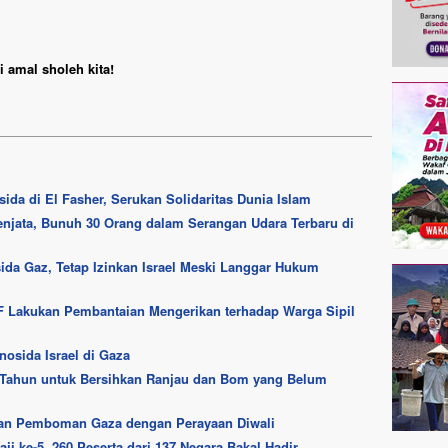
 amal sholeh kita!
da di El Fasher, Serukan Solidaritas Dunia Islam
enjata, Bunuh 30 Orang dalam Serangan Udara Terbaru di
ida Gaz, Tetap Izinkan Israel Meski Langgar Hukum
Lakukan Pembantaian Mengerikan terhadap Warga Sipil
osida Israel di Gaza
0 Tahun untuk Bersihkan Ranjau dan Bom yang Belum
akan Pemboman Gaza dengan Perayaan Diwali
ji ke-5, 260 Peserta dari 137 Negara Bakal Hadir