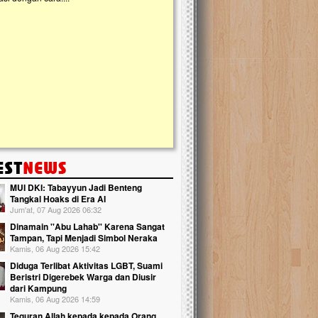
kanak Islam Terpadu (TKIT) An Najjah d
Gedung Majelis Taklim di Jonggol,...
MUI DKI: Tabayyun Jadi Benteng
Tangkal Hoaks di Era AI
Jum'at, 07 Aug 2026 06:32
Dinamain ''Abu Lahab'' Karena Sangat
Tampan, Tapi Menjadi Simbol Neraka
Kamis, 06 Aug 2026 15:42
Diduga Terlibat Aktivitas LGBT, Suami
Beristri Digerebek Warga dan Diusir
dari Kampung
Kamis, 06 Aug 2026 14:59
Teguran Allah kepada kepada Orang