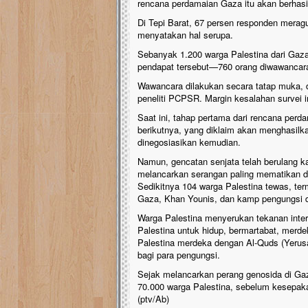
rencana perdamaian Gaza itu akan berhasil
Di Tepi Barat, 67 persen responden merag
menyatakan hal serupa.
Sebanyak 1.200 warga Palestina dari Gaza 
pendapat tersebut—760 orang diwawancarai
Wawancara dilakukan secara tatap muka, d
peneliti PCPSR. Margin kesalahan survei i
Saat ini, tahap pertama dari rencana perd
berikutnya, yang diklaim akan menghasilk
dinegosiasikan kemudian.
Namun, gencatan senjata telah berulang kal
melancarkan serangan paling mematikan di
Sedikitnya 104 warga Palestina tewas, t
Gaza, Khan Younis, dan kamp pengungsi d
Warga Palestina menyerukan tekanan inter
Palestina untuk hidup, bermartabat, merde
Palestina merdeka dengan Al-Quds (Yerusa
bagi para pengungsi.
Sejak melancarkan perang genosida di Ga
70.000 warga Palestina, sebelum kesepaka
(ptv/Ab)