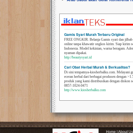
Gamis Syari Murah Terbaru Original
FREE ONGKIR. Belanja Gamis syari dan jilbab t
online tanpa khawatir ongkos kirim. Siap kirim s
Indonesia. Model kekinian, warna beragam. Ad
nyaman dipakai.
http://beautysyari.id
Cari Obat Herbal Murah & Berkualitas?
Di sini tempatnya-kiosherbalku.com. Melayani g
eceran herbal dari berbagai produsen dengan >1.
produk yang kami distribusikan dengan diskon 
0857-1024-0471
http://www.kiosherbalku.com
Home
|
About Us