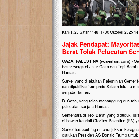
Kamis, 23 Safar 1448 H / 30 Oktober 2025 14
Jajak Pendapat: Mayorita
Barat Tolak Pelucutan Se
GAZA, PALESTINA (voa-islam.com)
- Se
besar warga di Jalur Gaza dan Tepi Barat
Hamas.
Survei yang dilakukan Palestinian Center
dan dipublikasikan pada Selasa lalu itu m
senjata Hamas.
Di Gaza, yang telah menanggung dua tahu
pelucutan senjata Hamas.
Sementara di Tepi Barat yang diduduki Isr
di bawah kendali Otoritas Palestina (PA) ya
Survei tersebut juga menunjukkan keragu
diajukan Presiden AS Donald Trump untuk