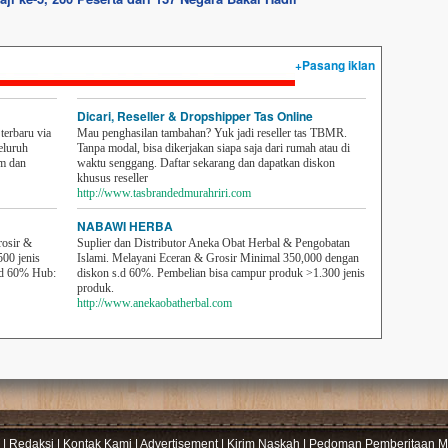
+Pasang iklan
Dicari, Reseller & Dropshipper Tas Online
erbaru via
Mau penghasilan tambahan? Yuk jadi reseller tas TBMR.
eluruh
Tanpa modal, bisa dikerjakan siapa saja dari rumah atau di
em dan
waktu senggang. Daftar sekarang dan dapatkan diskon
khusus reseller
http://www.tasbrandedmurahriri.com
NABAWI HERBA
rosir &
Suplier dan Distributor Aneka Obat Herbal & Pengobatan
500 jenis
Islami. Melayani Eceran & Grosir Minimal 350,000 dengan
sd 60% Hub:
diskon s.d 60%. Pembelian bisa campur produk >1.300 jenis
produk.
http://www.anekaobatherbal.com
|
Redaksi
|
Kontak Kami
|
Advertisement
|
Kirim Naskah
|
Pedoman Pemberitaan Me