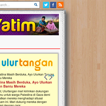
Previous slide
Next slide
tina Masih Berduka, Ayo Ulurkan
Open Donasi Wakaf Pembangu
n Bantu Mereka
Rumah Qur'an & TK Islam Terp
t, Ulurtangan mari kirimkan dukungan
Najjah di Jonggol
mu untuk warga Palestina di Gaza demi
tkan mereka menghadapi situasi
Saat ini, Ulurtangan bersama Yayasan 
am ini. Mari dukung mereka dengan
Najjahtul Islam Jonggol sedang merintis
si dengan cara:...
pembangunan Rumah Qur’an dan Tama