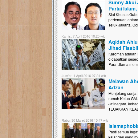
Sunny Akui 
Partai Islam
Staf Khusus Gube
pertemuan antara
Teluk Jakarta. Co
Kamis, 7 April 2016 10:25 wib
Aqidah Ahl
Jihad Fisabil
Karomah adalah s
didapatkan seseo
Para Ulama memb
Jum'at, 1 April 2016 07:24 wib
Melawan Ah
Adzan
Menjelang senja, 
rumah Ketua GMJ 
Jatinegara, keha
TEGAKKAN KEADILA
Rabu, 30 Maret 2016 15:47 wib
Islamaphobia
Pasti semua inga
kalangan yang me