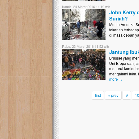
Kamis, 24 Maret 2016 11:10 wib
John Kerry d
Suriah?
Menlu Amerika Se
tekanan terhadap 
di masa depan ya
Rabu, 23 Maret 2016 11:52 wib
Jantung Ibuk
Brussel yang menj
Uni Eropa dan jar
menurut kantor b
mengalami luka. 
more →
first
« prev
9
1