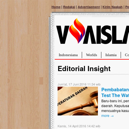
|
|
|
|
Home
Redaksi
Advertisement
Kirim Naskah
Pe
Indonesiana
Worlds
Islamia
Co
Editorial Insight
Jum'at, 17 Juni 2016 11:34 wib
Pembabatan 
Test The Wa
Bantu Naura, Balit
Baru-baru ini, p
Tumor Pembuluh D
daerah. Keputusa
mencuatnya kasus
Hidup Naura Salsabila 
rintangan yang sangat b
more →
berusia sepuluh bulan, b
menghadapi penyakit yan
Kamis, 14 April 2016 14:42 wib
pembuluh darah berukur