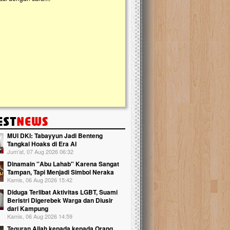
kanak Islam Terpadu (TKIT) An Najjah d
Gedung Majelis Taklim di Jonggol,...
MUI DKI: Tabayyun Jadi Benteng
Tangkal Hoaks di Era AI
Jum'at, 07 Aug 2026 06:32
Dinamain ''Abu Lahab'' Karena Sangat
Tampan, Tapi Menjadi Simbol Neraka
Kamis, 06 Aug 2026 15:42
Diduga Terlibat Aktivitas LGBT, Suami
Beristri Digerebek Warga dan Diusir
dari Kampung
Kamis, 06 Aug 2026 14:59
Teguran Allah kepada kepada Orang