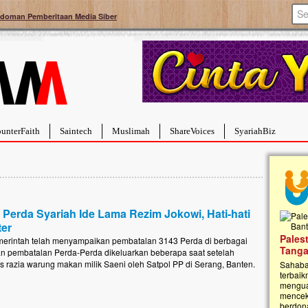
doman Pemberitaan Media Siber
unterFaith
Saintech
Muslimah
ShareVoices
SyariahBiz
Perda Syariah Ide Lama Rezim Jokowi, Hati-hati
ter
a Hebat Sembuh Dari
Pales
emerintah telah menyampaikan pembatalan 3143 Perda di berbagai
arah
Tanga
n pembatalan Perda-Perda dikeluarkan beberapa saat setelah
 razia warung makan milik Saeni oleh Satpol PP di Serang, Banten.
dipenuhi dengan
Sahaba
erat. Meskipun baru
terbaik
ayi yang imut ini harus
mengua
g dahsyat, yaitu tumor
mencek
an...
berdona