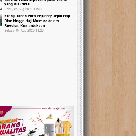
yang Dia Cintai
Rabu, 05 Aug 2026 14:33
Kranji, Tanah Para Pejuang: Jejak Haji
Rian hingga Haji Masturo dalam
Revolusi Kemerdekaan
Selasa, 04 Aug 2026 11:28