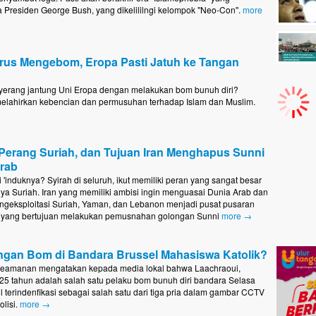
a Presiden George Bush, yang dikelililngi kelompok "Neo-Con".
more
us Mengebom, Eropa Pasti Jatuh ke Tangan
erang jantung Uni Eropa dengan melakukan bom bunuh diri?
elahirkan kebencian dan permusuhan terhadap Islam dan Muslim.
Perang Suriah, dan Tujuan Iran Menghapus Sunni
Arab
 'induknya? Syirah di seluruh, ikut memiliki peran yang sangat besar
nya Suriah. Iran yang memiliki ambisi ingin menguasai Dunia Arab dan
geksploitasi Suriah, Yaman, dan Lebanon menjadi pusat pusaran
ng yang bertujuan melakukan pemusnahan golongan Sunni
more →
ngan Bom di Bandara Brussel Mahasiswa Katolik?
eamanan mengatakan kepada media lokal bahwa Laachraoui,
, 25 tahun adalah salah satu pelaku bom bunuh diri bandara Selasa
il terindenfikasi sebagai salah satu dari tiga pria dalam gambar CCTV
olisi.
more →