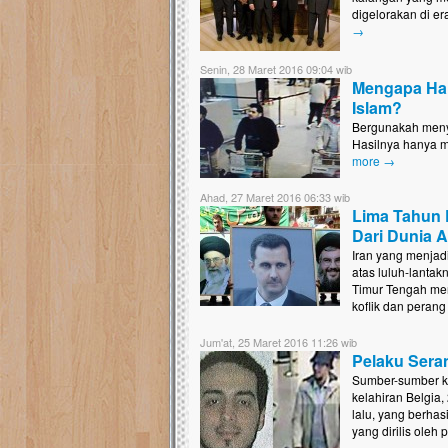
digelorakan di er
→
Senin, 28 Maret 2016 09:04 wib
Mengapa Har
Islam?
Bergunakah meny
Hasilnya hanya m
more →
Ahad, 27 Maret 2016 06:33 wib
Lima Tahun 
Dari Dunia 
Iran yang menjadi
atas luluh-lantak
Timur Tengah men
koflik dan pera
Jum'at, 25 Maret 2016 11:26 wib
Pelaku Sera
Sumber-sumber k
kelahiran Belgia
lalu, yang berhas
yang dirilis oleh p