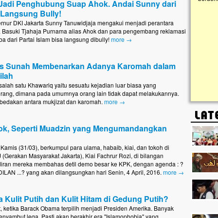
Jadi Penghubung Suap Ahok. Andai Sunny dari
, Langsung Bully!
Lima Tahun Mangkrak, Masjid di
rnur DKI Jakarta Sunny Tanuwidjaja mengakui menjadi perantara
Pelosok ini Mengenaskan. Ayo Bantu.!!
 Basuki Tjahaja Purnama alias Ahok dan para pengembang reklamasi
ba dari Partai Islam bisa langsung dibully!
more →
Nasib masjid di Kampung Cilumbu ini sungguh
mengenaskan. Lima tahun mangkrak, kini nyaris
tak berbentuk masjid, dipenuhi rumput liar,
berlumut, dan menghitam terpapar panas dan
us Sunah Membenarkan Adanya Karomah dalam
hujan....
ilah
alah satu Khawariq yaitu sesuatu kejadian luar biasa yang
rang, dimana pada umumnya orang lain tidak dapat melakukannya.
edakan antara mukjizat dan karomah.
more →
ok, Seperti Muadzin yang Mengumandangkan
Kamis (31/03), berkumpul para ulama, habaib, kiai, dan tokoh di
(Gerakan Masyarakat Jakarta), Kiai Fachrur Rozi, di bilangan
diran mereka membahas detil demo besar ke KPK, dengan agenda : ?
N ...? yang akan dilangsungkan hari Senin, 4 April, 2016.
more →
 Kulit Putih dan Kulit Hitam di Gedung Putih?
t, ketika Barack Obama terpilih menjadi Presiden Amerika. Banyak
nyambut lega. Pasti akan berakhir era "Islamophobia" yang