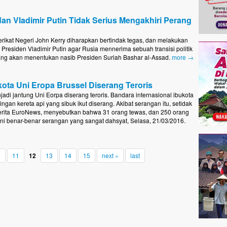
an Vladimir Putin Tidak Serius Mengakhiri Perang
rikat Negeri John Kerry diharapkan bertindak tegas, dan melakukan
Presiden Vladimir Putin agar Rusia mennerima sebuah transisi politik
ng akan menentukan nasib Presiden Suriah Bashar al-Assad.
more →
ota Uni Eropa Brussel Diserang Teroris
adi jantung Uni Eorpa diserang teroris. Bandara internasional ibukota
ingan kereta api yang sibuk ikut diserang. Akibat serangan itu, setidak
erita EuroNews, menyebutkan bahwa 31 orang tewas, dan 250 orang
Ini benar-benar serangan yang sangat dahsyat, Selasa, 21/03/2016.
0
11
12
13
14
15
next »
last