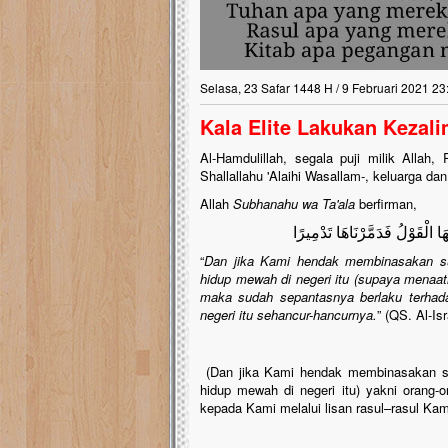
Selasa, 23 Safar 1448 H / 9 Februari 2021 23
Kala Elite Lakukan Kezal
Al-Hamdulillah, segala puji milik Alla
Shallallahu 'Alaihi Wasallam-, keluarga da
Allah
Subhanahu wa Ta'ala
berfirman,
هَا الْقَوْلُ فَدَمَّرْنَاهَا تَدْمِيرًا
“
Dan jika Kami hendak membinasakan su
hidup mewah di negeri itu (supaya menaat
maka sudah sepantasnya berlaku terhad
negeri itu sehancur-hancurnya.
” (QS. Al-Isr
(Dan jika Kami hendak membinasakan su
hidup mewah di negeri itu) yakni orang-
kepada Kami melalui lisan rasul–rasul Kam