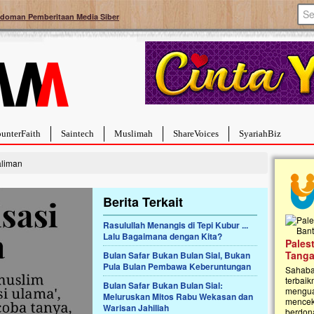
doman Pemberitaan Media Siber
unterFaith
Saintech
Muslimah
ShareVoices
SyariahBiz
aliman
Berita Terkait
Rasulullah Menangis di Tepi Kubur ...
Lalu Bagaimana dengan Kita?
a Hebat Sembuh Dari
Pales
arah
Tanga
Bulan Safar Bukan Bulan Sial, Bukan
Pula Bulan Pembawa Keberuntungan
dipenuhi dengan
Sahaba
erat. Meskipun baru
terbaik
Bulan Safar Bukan Bulan Sial:
ayi yang imut ini harus
mengua
Meluruskan Mitos Rabu Wekasan dan
g dahsyat, yaitu tumor
mencek
Warisan Jahiliah
an...
berdona