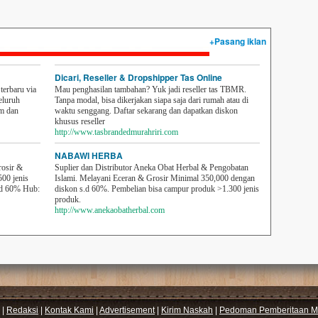
+Pasang iklan
Dicari, Reseller & Dropshipper Tas Online
erbaru via
Mau penghasilan tambahan? Yuk jadi reseller tas TBMR.
eluruh
Tanpa modal, bisa dikerjakan siapa saja dari rumah atau di
em dan
waktu senggang. Daftar sekarang dan dapatkan diskon
khusus reseller
http://www.tasbrandedmurahriri.com
NABAWI HERBA
rosir &
Suplier dan Distributor Aneka Obat Herbal & Pengobatan
500 jenis
Islami. Melayani Eceran & Grosir Minimal 350,000 dengan
sd 60% Hub:
diskon s.d 60%. Pembelian bisa campur produk >1.300 jenis
produk.
http://www.anekaobatherbal.com
|
Redaksi
|
Kontak Kami
|
Advertisement
|
Kirim Naskah
|
Pedoman Pemberitaan Me