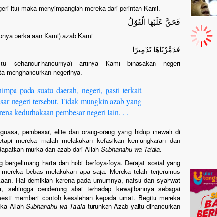
geri itu) maka menyimpanglah mereka dari perintah Kami.
فَحَقَّ عَلَيْهَا الْقَوْلُ
apnya perkataan Kami) azab Kami
فَدَمَّرْنَاهَا تَدْمِيرًا
u sehancur-hancurnya) artinya Kami binasakan negeri
ta menghancurkan negerinya.
impa pada suatu daerah, negeri, pasti terkait
ar negeri tersebut. Tidak mungkin azab yang
ena kedurhakaan pembesar negeri lain. . .
guasa, pembesar, elite dan orang-orang yang hidup mewah di
 tetapi mereka malah melakukan kefasikan kemungkaran dan
dapatkan murka dan azab dari Allah
Subhanahu wa Ta'ala
.
g bergelimang harta dan hobi berfoya-foya. Derajat sosial yang
 mereka bebas melakukan apa saja. Mereka telah terjerumus
kaan. Hal demikian karena pada umumnya, nafsu dan syahwat
, sehingga cenderung abai terhadap kewajibannya sebagai
esti memberi contoh kesalehan kepada umat. Begitu mereka
aka Allah
Subhanahu wa Ta'ala
turunkan Azab yaitu dihancurkan