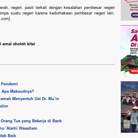
ah, negeri, pasti terkait dengan kesalahan pembesar negeri
mpa suatu negeri karena kedurhakaan pembesar negeri lain.
m.com]
 amal sholeh kita!
a Pandemi
h, Apa Maksudnya?
ramah Menyentuh Ust Dr. Mu’in
slim
 Orang Tua yang Bekerja di Bank
hu 'Alaihi Wasallam
dab Baik