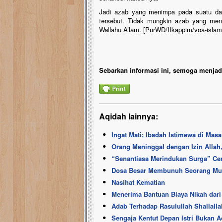
Jadi azab yang menimpa pada suatu daer
tersebut. Tidak mungkin azab yang meni
Wallahu A’lam. [PurWD/IIkappim/voa-isla
Sebarkan informasi ini, semoga menjadi
Aqidah lainnya:
Ingat Mati; Ibadah Istimewa di Mas
Orang Meninggal dengan Izin Alla
“Senantiasa Merindukan Surga” Ce
Dosa Besar Membunuh Seorang Mu
Nasihat Kematian
Menerima Bantuan Biaya Nikah dari
Adab Terhadap Rasulullah ­Shallalla
Sengaja Kentut Depan Istri Bukan A