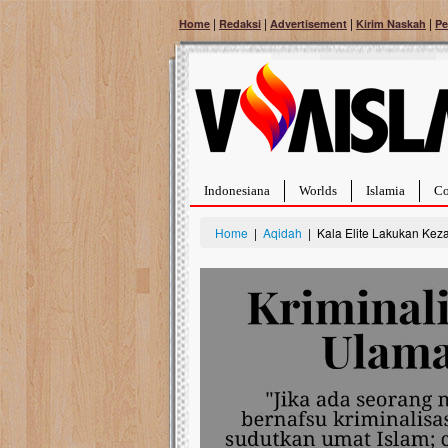
|
|
|
|
Home
Redaksi
Advertisement
Kirim Naskah
Pe
Indonesiana
Worlds
Islamia
Co
Home
|
Aqidah
| Kala Elite Lakukan Kez
Bantu Naura, Balit
Tumor Pembuluh D
Hidup Naura Salsabila 
rintangan yang sangat b
berusia sepuluh bulan, b
menghadapi penyakit yan
pembuluh darah berukur