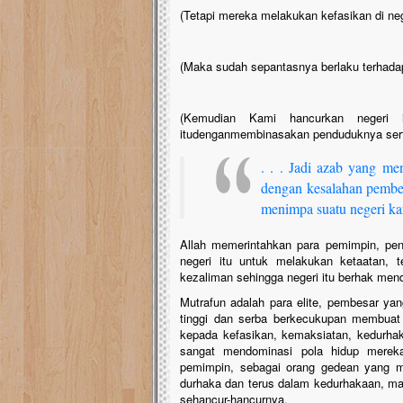
(Tetapi mereka melakukan kefasikan di ne
(Maka sudah sepantasnya berlaku terhad
(Kemudian Kami hancurkan negeri it
itudenganmembinasakan penduduknya ser
. . . Jadi azab yang men
dengan kesalahan pembes
menimpa suatu negeri kar
Allah memerintahkan para pemimpin, pen
negeri itu untuk melakukan ketaatan,
kezaliman sehingga negeri itu berhak men
Mutrafun adalah para elite, pembesar yan
tinggi dan serba berkecukupan membuat
kepada kefasikan, kemaksiatan, kedurha
sangat mendominasi pola hidup mereka
pemimpin, sebagai orang gedean yang m
durhaka dan terus dalam kedurhakaan, m
sehancur-hancurnya.