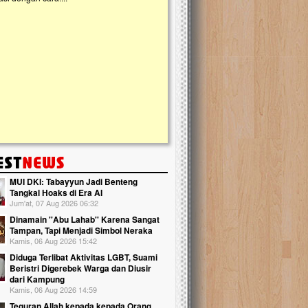
kanak Islam Terpadu (TKIT) An Najjah d
Gedung Majelis Taklim di Jonggol,...
MUI DKI: Tabayyun Jadi Benteng
Tangkal Hoaks di Era AI
Jum'at, 07 Aug 2026 06:32
Dinamain ''Abu Lahab'' Karena Sangat
Tampan, Tapi Menjadi Simbol Neraka
Kamis, 06 Aug 2026 15:42
Diduga Terlibat Aktivitas LGBT, Suami
Beristri Digerebek Warga dan Diusir
dari Kampung
Kamis, 06 Aug 2026 14:59
Teguran Allah kepada kepada Orang