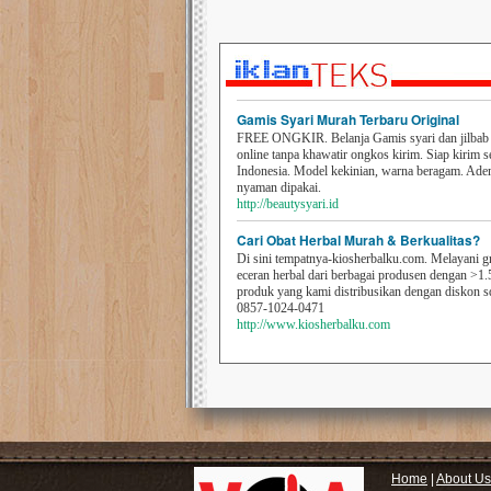
Gamis Syari Murah Terbaru Original
FREE ONGKIR. Belanja Gamis syari dan jilbab t
online tanpa khawatir ongkos kirim. Siap kirim s
Indonesia. Model kekinian, warna beragam. Ad
nyaman dipakai.
http://beautysyari.id
Cari Obat Herbal Murah & Berkualitas?
Di sini tempatnya-kiosherbalku.com. Melayani g
eceran herbal dari berbagai produsen dengan >1.
produk yang kami distribusikan dengan diskon 
0857-1024-0471
http://www.kiosherbalku.com
Home
|
About Us