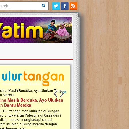
Previous slide
Next slide
tina Masih Berduka, Ayo Ulurkan
Open Donasi Wakaf Pembangu
n Bantu Mereka
Rumah Qur'an & TK Islam Terp
t, Ulurtangan mari kirimkan dukungan
Najjah di Jonggol
mu untuk warga Palestina di Gaza demi
tkan mereka menghadapi situasi
Saat ini, Ulurtangan bersama Yayasan 
am ini. Mari dukung mereka dengan
Najjahtul Islam Jonggol sedang merintis
si dengan cara:...
pembangunan Rumah Qur’an dan Tama