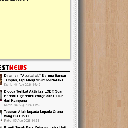
kanak Islam Terpadu (TKIT) An Najjah d
Gedung Majelis Taklim di Jonggol,...
Dinamain ''Abu Lahab'' Karena Sangat
Tampan, Tapi Menjadi Simbol Neraka
Kamis, 06 Aug 2026 15:42
Diduga Terlibat Aktivitas LGBT, Suami
Beristri Digerebek Warga dan Diusir
dari Kampung
Kamis, 06 Aug 2026 14:59
Teguran Allah kepada kepada Orang
yang Dia Cintai
Rabu, 05 Aug 2026 14:33
Kranji, Tanah Para Pejuang: Jejak Haji