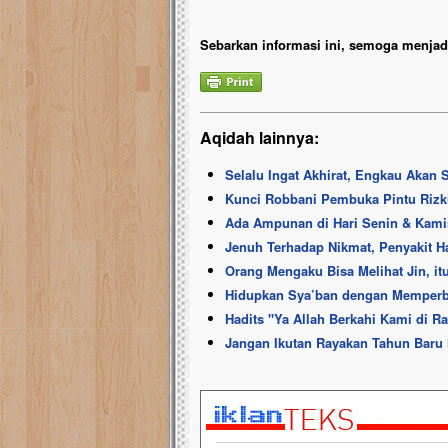
Sebarkan informasi ini, semoga menjadi
Aqidah lainnya:
Selalu Ingat Akhirat, Engkau Akan 
Kunci Robbani Pembuka Pintu Rizk
Ada Ampunan di Hari Senin & Kamis
Jenuh Terhadap Nikmat, Penyakit Hat
Orang Mengaku Bisa Melihat Jin, it
Hidupkan Sya’ban dengan Memper
Hadits ''Ya Allah Berkahi Kami di R
Jangan Ikutan Rayakan Tahun Baru 