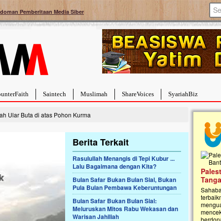
doman Pemberitaan Media Siber
unterFaith
Saintech
Muslimah
ShareVoices
SyariahBiz
sah Ular Buta di atas Pohon Kurma
Berita Terkait
Rasulullah Menangis di Tepi Kubur ...
Lalu Bagaimana dengan Kita?
a Hebat Sembuh Dari
Pales
arah
Tanga
Bulan Safar Bukan Bulan Sial, Bukan
Pula Bulan Pembawa Keberuntungan
dipenuhi dengan
Sahaba
erat. Meskipun baru
terbaik
Bulan Safar Bukan Bulan Sial:
ayi yang imut ini harus
mengua
Meluruskan Mitos Rabu Wekasan dan
g dahsyat, yaitu tumor
mencek
Warisan Jahiliah
an...
berdona