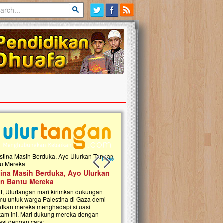
Previous slide
Next slide
tina Masih Berduka, Ayo Ulurkan
Open Donasi Wakaf Pembangu
n Bantu Mereka
Rumah Qur'an & TK Islam Terp
t, Ulurtangan mari kirimkan dukungan
Najjah di Jonggol
mu untuk warga Palestina di Gaza demi
tkan mereka menghadapi situasi
Saat ini, Ulurtangan bersama Yayasan 
am ini. Mari dukung mereka dengan
Najjahtul Islam Jonggol sedang merintis
si dengan cara:...
pembangunan Rumah Qur’an dan Tama