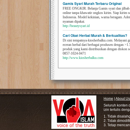
Gamis Syari Murah Terbaru Original
FREE ONGKIR. Belanja Gamis syari dan jilbab t
online tanpa khawatir ongkos kirim. Siap kirim s
Indonesia. Model kekinian, warna beragam. Ad
nyaman dipakai.
http://beautysyari.id
Cari Obat Herbal Murah & Berkualitas?
Di sini tempatnya-kiosherbalku.com. Melayani g
eceran herbal dari berbagai produsen dengan >1.
produk yang kami distribusikan dengan diskon 
0857-1024-0471
http://www.kiosherbalku.com
Home
|
About Us
Seluruh konten 
izin tertulis den
1. Tidak disala
2. Tidak dimodif
3. Tetap mencan