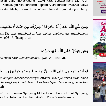
ialah yang menanggung rezeki kita, sebagaimana Dia telah
a. Hendaknya kita bertakwa kepada Allah dan bertawakkal hanya
epada Allah, mewakilkan urusan kepada-Nya, dengan tetap
.
وَمَنْ يَتَّقِ اللَّهَ يَجْعَلْ لَهُ مَخْرَجًا * وَيَرْزُقْهُ مِنْ حَيْثُ لَا يَحْتَسِبُ
aya Dia akan memberikan jalan keluar baginya, dan memberinya
a.”
(QS. At-Talaq: 2–3).
وَمَنْ يَتَوَكَّلْ عَلَى اللَّهِ فَهُوَ حَسْبُهُ
ka Allah akan mencukupinya.”
(QS. At-Talaq: 3).
لو أنكم تتوكلون على الله حقَّ توكله، لَرزقكم كما يرزُق الطير
ah dengan sebenar-benarnya tawakal, niscaya kalian akan diberi
 ia pergi pagi hari dalam keadaan lapar, lalu pulang sore hari
zi)
tara nama-nama-Nya yang Maha Indah dan sifat-sifat-Nya yang
n rizki halal dan barokah. Amiin. [PurWD/voa-islam.com]