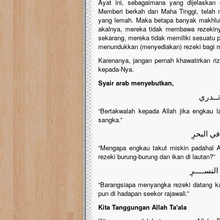
Ayat ini, sebagaimana yang dijelaskan
Memberi berkah dan Maha Tinggi, telah 
yang lemah. Maka betapa banyak makhluk
akalnya, mereka tidak membawa rezekiny
sekarang, mereka tidak memiliki sesuatu p
menundukkan (menyediakan) rezeki bagi m
Karenanya, jangan pernah khawatirkan ri
kepada-Nya.
Syair arab menyebutkan,
تــدري
“Bertakwalah kepada Allah jika engkau la
sangka.”
ي البحرِ
“Mengapa engkau takut miskin padahal A
rezeki burung-burung dan ikan di lautan?”
لنســــرِ
“Barangsiapa menyangka rezeki datang ka
pun di hadapan seekor rajawali.”
Kita Tanggungan Allah Ta'ala