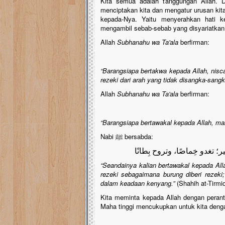
Kita semua adalah tanggungan Allah. D
menciptakan kita dan mengatur urusan kit
kepada-Nya. Yaitu menyerahkan hati k
mengambil sebab-sebab yang disyariatkan
Allah
Subhanahu wa Ta'ala
berfirman:
“Barangsiapa bertakwa kepada Allah, nisc
rezeki dari arah yang tidak disangka-sangk
Allah
Subhanahu wa Ta'ala
berfirman:
“Barangsiapa bertawakal kepada Allah, ma
Nabi ﷺ bersabda:
؛ تغدو خِماصًا، وتروح بِطانًا
“Seandainya kalian bertawakal kepada All
rezeki sebagaimana burung diberi rezeki;
dalam keadaan kenyang.”
(Shahih at-Tirmid
Kita meminta kepada Allah dengan peran
Maha tinggi mencukupkan untuk kita denga