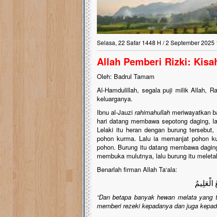
Selasa, 22 Safar 1448 H / 2 September 2025 
Allah Pemberi Rizki: Kisa
Oleh: Badrul Tamam
Al-Hamdulillah, segala puji milik Allah, R
keluarganya.
Ibnu al-Jauzi
rahimahullah
meriwayatkan ba
hari datang membawa sepotong daging, la
Lelaki itu heran dengan burung tersebut,
pohon kurma. Lalu ia memanjat pohon ku
pohon. Burung itu datang membawa daging t
membuka mulutnya, lalu burung itu meleta
Benarlah firman Allah Ta‘ala:
ُ الْعَلِيمُ
“
Dan betapa banyak hewan melata yang 
memberi rezeki kepadanya dan juga kepad