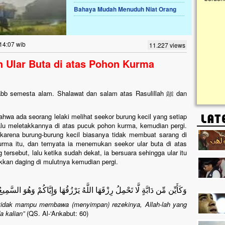
Bahaya Mudah Menuduh Niat Orang
Lima Tahun Mangkrak, Masjid di
Pelosok ini Mengenaskan. Ayo Bantu.!!
Nasib masjid di Kampung Cilumbu ini sungguh
14:07 wib
11.227 views
mengenaskan. Lima tahun mangkrak, kini nyaris
tak berbentuk masjid, dipenuhi rumput liar,
h Ular Buta di atas Pohon Kurma
berlumut, dan menghitam terpapar panas dan
hujan....
abb semesta alam. Shalawat dan salam atas Rasulillah ﷺ dan
hwa ada seorang lelaki melihat seekor burung kecil yang setiap
lu meletakkannya di atas pucuk pohon kurma, kemudian pergi.
 karena burung-burung kecil biasanya tidak membuat sarang di
rma itu, dan ternyata ia menemukan seekor ular buta di atas
ersebut, lalu ketika sudah dekat, ia bersuara sehingga ular itu
kkan daging di mulutnya kemudian pergi.
وَكَأَيِّن مِّن دَابَّةٍ لَّا تَحْمِلُ رِزْقَهَا اللَّهُ يَرْزُقُهَا وَإِيَّاكُمْ وَهُوَ السَّمِيع
tidak mampu membawa (menyimpan) rezekinya, Allah-lah yang
a kalian
”
(QS. Al-‘Ankabut: 60)