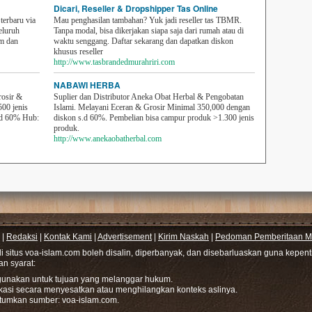
Dicari, Reseller & Dropshipper Tas Online
erbaru via
Mau penghasilan tambahan? Yuk jadi reseller tas TBMR.
eluruh
Tanpa modal, bisa dikerjakan siapa saja dari rumah atau di
em dan
waktu senggang. Daftar sekarang dan dapatkan diskon
khusus reseller
http://www.tasbrandedmurahriri.com
NABAWI HERBA
rosir &
Suplier dan Distributor Aneka Obat Herbal & Pengobatan
500 jenis
Islami. Melayani Eceran & Grosir Minimal 350,000 dengan
sd 60% Hub:
diskon s.d 60%. Pembelian bisa campur produk >1.300 jenis
produk.
http://www.anekaobatherbal.com
|
Redaksi
|
Kontak Kami
|
Advertisement
|
Kirim Naskah
|
Pedoman Pemberitaan Me
di situs voa-islam.com boleh disalin, diperbanyak, dan disebarluaskan guna kepe
gan syarat:
hgunakan untuk tujuan yang melanggar hukum.
ikasi secara menyesatkan atau menghilangkan konteks aslinya.
tumkan sumber: voa-islam.com.