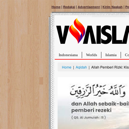
|
|
|
|
Home
Redaksi
Advertisement
Kirim Naskah
Pe
Indonesiana
Worlds
Islamia
Co
Home
|
Aqidah
| Allah Pemberi Rizki: Ki
Bantu Naura, Balit
Tumor Pembuluh D
Hidup Naura Salsabila 
rintangan yang sangat b
berusia sepuluh bulan, b
menghadapi penyakit yan
pembuluh darah berukur