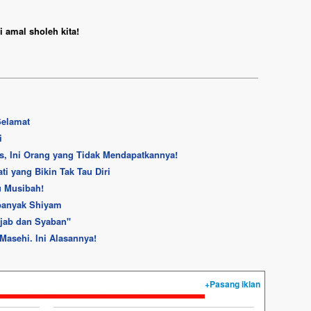
 amal sholeh kita!
Selamat
i
, Ini Orang yang Tidak Mendapatkannya!
i yang Bikin Tak Tau Diri
u Musibah!
banyak Shiyam
ajab dan Syaban''
Masehi. Ini Alasannya!
+Pasang iklan