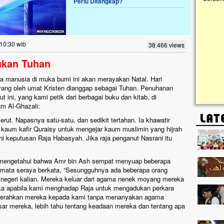
Perlu Ditangkap?
kanak I
Gedung 
k, Masjid di
askan. Ayo Bantu.!!
g Cilumbu ini sungguh
 10:30 wib
38.466 views
n mangkrak, kini nyaris
penuhi rumput liar,
Bukan Tuhan
m terpapar panas dan
ga manusia di muka bumi ini akan merayakan Natal. Hari
, yang oleh umat Kristen dianggap sebagai Tuhan. Penuhanan
kut ini, yang kami petik dari berbagai buku dan kitab, di
m Al-Ghazali:
rut. Napasnya satu-satu, dan sedikit tertahan. Ia khawatir
kaum kafir Quraisy untuk mengejar kaum muslimin yang hijrah
 keputusan Raja Habasyah. Jika raja penganut Nasrani itu
ib mengetahui bahwa Amr bin Ash sempat menyuap beberapa
ata seraya berkata, “Sesungguhnya ada beberapa orang
 negeri kalian. Mereka keluar dari agama nenek moyang mereka
 apabila kami menghadap Raja untuk mengadukan perkara
nyerahkan mereka kepada kami tanpa menanyakan agama
r mereka, lebih tahu tentang keadaan mereka dan tentang apa