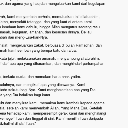
k dan agama yang haq dan mengeluarkan kami dari kegelapan
yah, kami menyembah berhala, memutuskan tali silaturahim,
an, menyakiti tetangga, dan yang kuat di antara kami
keadaan kami dahulu, hingga Allah mengutus seorang rasul
 nasab, kejujuran, amanah, dan kesucian dirinya. Beliau
mbah dan meng-Esa-kan-Nya.
alat, mengeluarkan zakat, berpuasa di bulan Ramadhan, dan
rnah kami sembah yang berupa batu dan arca.
rkata jujur, melaksanakan amanah, menyambung silaturahim,
ri dari apa-apa yang diharamkan, dan menghindari pertumpahan
, berkata dusta, dan memakan harta anak yatim.
alahnya, dan mengikuti apa yang dibawanya. Kami
iada sekutu bagi-Nya. Kami mengharamkan apa yang Dia
a yang Dia halalkan bagi kami.
suhi dan menyiksa kami, memaksa kami kembali kepada agama
ala, setelah kami menyembah Allah, Yang Maha Esa. Setelah
na terhadap kami, mempersempit gerak kami dan menghalangi
ke negeri Tuan dan tinggal di sini. Kami memilih Tuan daripada
zhalimi di sisi Tuan.”