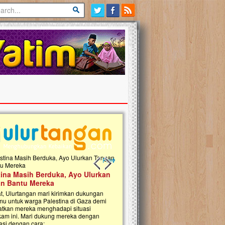
Previous slide
Next slide
 Donasi Wakaf Pembangunan
Ulurtangan Bersama PDUI Kota 
 Qur'an & TK Islam Terpadu An
Safari Wakaf Qur'an dan Tebar
h di Jonggol
Sembako ke Pelosok Negeri
i, Ulurtangan bersama Yayasan An
Mari bergabung dalam memperkuat jari
ul Islam Jonggol sedang merintis
kebaikan di pelosok negeri dengan Waka
gunan Rumah Qur’an dan Taman Kanak-
Qur'an. Jangan ragu untuk menjadi bagi