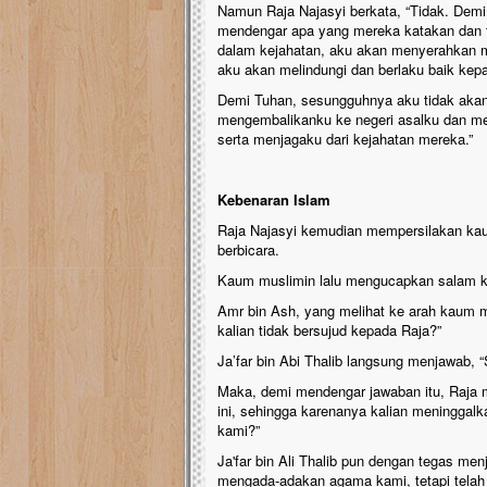
Namun Raja Najasyi berkata, “Tidak. Dem
mendengar apa yang mereka katakan dan 
dalam kejahatan, aku akan menyerahkan m
aku akan melindungi dan berlaku baik kep
Demi Tuhan, sesungguhnya aku tidak aka
mengembalikanku ke negeri asalku dan mel
serta menjagaku dari kejahatan mereka.”
Kebenaran Islam
Raja Najasyi kemudian mempersilakan kaum 
berbicara.
Kaum muslimin lalu mengucapkan salam k
Amr bin Ash, yang melihat ke arah kaum 
kalian tidak bersujud kepada Raja?”
Ja’far bin Abi Thalib langsung menjawab, 
Maka, demi mendengar jawaban itu, Raja 
ini, sehingga karenanya kalian meningga
kami?”
Ja'far bin Ali Thalib pun dengan tegas me
mengada-adakan agama kami, tetapi tela