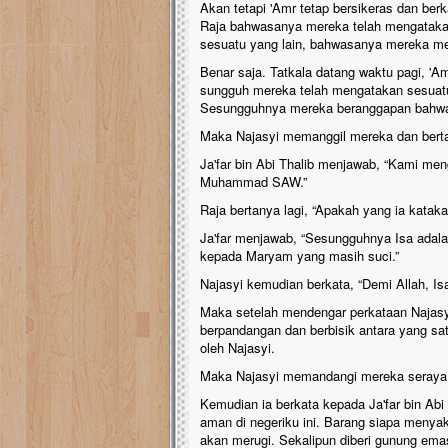
Akan tetapi 'Amr tetap bersikeras dan be
Raja bahwasanya mereka telah mengataka
sesuatu yang lain, bahwasanya mereka m
Benar saja. Tatkala datang waktu pagi, '
sungguh mereka telah mengatakan sesuat
Sesungguhnya mereka beranggapan bahwa
Maka Najasyi memanggil mereka dan berta
Ja'far bin Abi Thalib menjawab, “Kami men
Muhammad SAW.”
Raja bertanya lagi, “Apakah yang ia katak
Ja'far menjawab, “Sesungguhnya Isa adal
kepada Maryam yang masih suci.”
Najasyi kemudian berkata, “Demi Allah, Isa
Maka setelah mendengar perkataan Najasyi 
berpandangan dan berbisik antara yang sa
oleh Najasyi.
Maka Najasyi memandangi mereka seraya b
Kemudian ia berkata kepada Ja'far bin Abi
aman di negeriku ini. Barang siapa menyaki
akan merugi. Sekalipun diberi gunung emas,