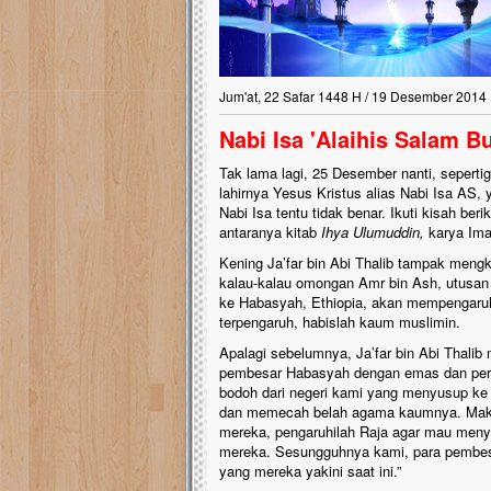
Lima Tahun Mangkra
Pelosok ini Mengen
Nasib masjid di Kampun
Jum'at, 22 Safar 1448 H / 19 Desember 2014
mengenaskan. Lima tahu
tak berbentuk masjid, di
Nabi Isa 'Alaihis Salam 
berlumut, dan menghita
hujan....
Tak lama lagi, 25 Desember nanti, seperti
lahirnya Yesus Kristus alias Nabi Isa AS
Nabi Isa tentu tidak benar. Ikuti kisah beri
antaranya kitab
Ihya
Ulumuddin,
karya Ima
Kening Ja’far bin Abi Thalib tampak mengke
kalau-kalau omongan Amr bin Ash, utusan 
ke Habasyah, Ethiopia, akan mempengaruhi
terpengaruh, habislah kaum muslimin.
Apalagi sebelumnya, Ja’far bin Abi Thal
pembesar Habasyah dengan emas dan perm
bodoh dari negeri kami yang menyusup ke
dan memecah belah agama kaumnya. Maka
mereka, pengaruhilah Raja agar mau me
mereka. Sesungguhnya kami, para pembesa
yang mereka yakini saat ini.”