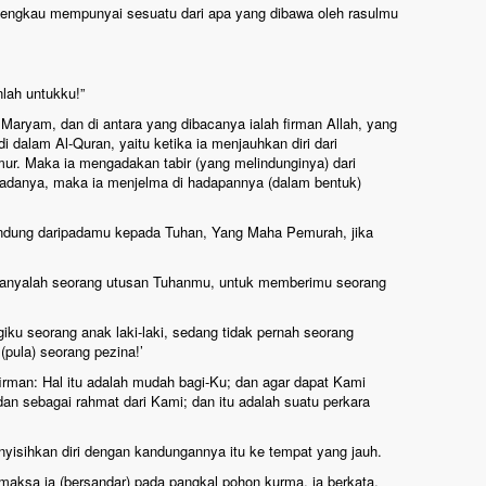
 engkau mempunyai sesuatu dari apa yang dibawa oleh rasulmu
nlah untukku!”
aryam, dan di antara yang dibacanya ialah firman Allah, yang
i dalam Al-Quran, yaitu ketika ia menjauhkan diri dari
mur. Maka ia mengadakan tabir (yang melindunginya) dari
adanya, maka ia menjelma di hadapannya (dalam bentuk)
indung daripadamu kepada Tuhan, Yang Maha Pemurah, jika
ni hanyalah seorang utusan Tuhanmu, untuk memberimu seorang
ku seorang anak laki-laki, sedang tidak pernah seorang
pula) seorang pezina!’
rfirman: Hal itu adalah mudah bagi-Ku; dan agar dapat Kami
an sebagai rahmat dari Kami; dan itu adalah suatu perkara
isihkan diri dengan kandungannya itu ke tempat yang jauh.
aksa ia (bersandar) pada pangkal pohon kurma, ia berkata,