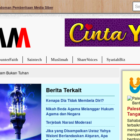
doman Pemberitaan Media Siber
unterFaith
Saintech
Muslimah
ShareVoices
SyariahBiz
alam Bukan Tuhan
Berita Terkait
Kenapa Dia Tidak Membela Diri?
Palestina Masih Berduka, Ayo Ulurkan
Nikah Beda Agama Melanggar Hukum
Open
Tangan Bantu Mereka
Agama dan Negara
Rumah
Sahabat, Ulurtangan mari kirimkan dukungan
Terjebak Narasi Moderasi
Najja
terbaikmu untuk warga Palestina di Gaza demi
menguatkan mereka menghadapi situasi
Saat in
Jika yang Disampaikan Ustaz Yahya
mencekam ini. Mari dukung mereka dengan
Najjaht
Waloni Berlandaskan Alquran, Apa
berdonasi dengan cara:...
pemban