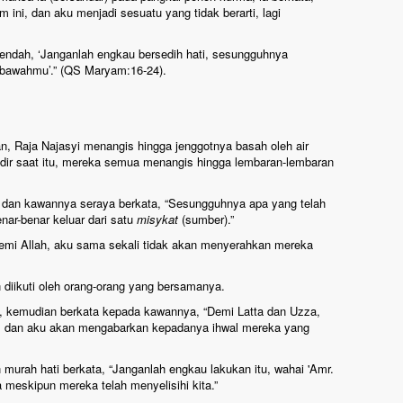
 ini, dan aku menjadi sesuatu yang tidak berarti, lagi
rendah, ‘Janganlah engkau bersedih hati, sesungguhnya
 bawahmu’.” (QS Maryam:16-24).
, Raja Najasyi menangis hingga jenggotnya basah oleh air
dir saat itu, mereka semua menangis hingga lembaran-lembaran
sh dan kawannya seraya berkata, “Sesungguhnya apa yang telah
nar-benar keluar dari satu
misykat
(sumber).”
emi Allah, aku sama sekali tidak akan menyerahkan mereka
n diikuti oleh orang-orang yang bersamanya.
a, kemudian berkata kepada kawannya, “Demi Latta dan Uzza,
, dan aku akan mengabarkan kepadanya ihwal mereka yang
murah hati berkata, “Janganlah engkau lakukan itu, wahai 'Amr.
meskipun mereka telah menyelisihi kita.”