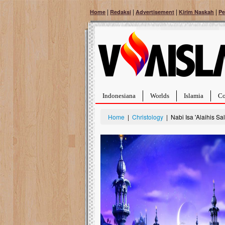
|
|
|
|
Home
Redaksi
Advertisement
Kirim Naskah
Pe
Indonesiana
Worlds
Islamia
Co
Home
|
Christology
| Nabi Isa 'Alaihis S
Bantu Naura, Balita Hebat Sembuh Dari
Tumor Pembuluh Darah
Hidup Naura Salsabila dipenuhi dengan
rintangan yang sangat berat. Meskipun baru
berusia sepuluh bulan, bayi yang imut ini harus
menghadapi penyakit yang dahsyat, yaitu tumor
pembuluh darah berukuran...