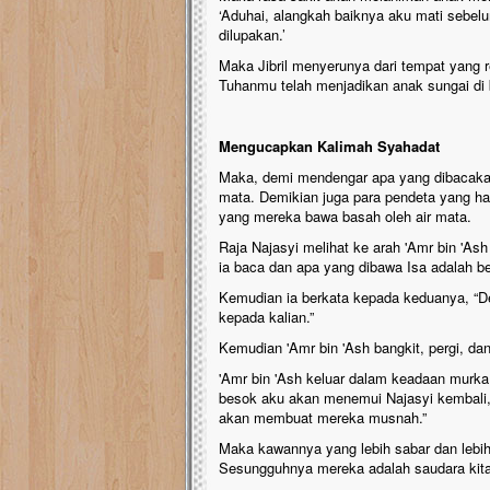
‘Aduhai, alangkah baiknya aku mati sebelum
dilupakan.’
Maka Jibril menyerunya dari tempat yang 
Tuhanmu telah menjadikan anak sungai di
Mengucapkan Kalimah Syahadat
Maka, demi mendengar apa yang dibacakan
mata. Demikian juga para pendeta yang ha
yang mereka bawa basah oleh air mata.
Raja Najasyi melihat ke arah 'Amr bin 'A
ia baca dan apa yang dibawa Isa adalah be
Kemudian ia berkata kepada keduanya, “D
kepada kalian.”
Kemudian 'Amr bin 'Ash bangkit, pergi, da
'Amr bin 'Ash keluar dalam keadaan murk
besok aku akan menemui Najasyi kembali
akan membuat mereka musnah.”
Maka kawannya yang lebih sabar dan lebih 
Sesungguhnya mereka adalah saudara kita 