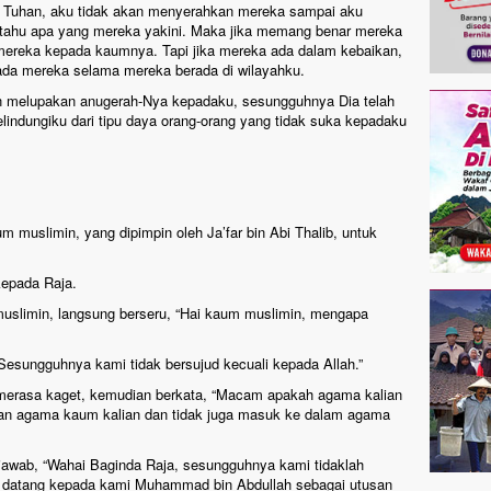
i Tuhan, aku tidak akan menyerahkan mereka sampai aku
tahu apa yang mereka yakini. Maka jika memang benar mereka
ereka kepada kaumnya. Tapi jika mereka ada dalam kebaikan,
ada mereka selama mereka berada di wilayahku.
n melupakan anugerah-Nya kepadaku, sesungguhnya Dia telah
indungiku dari tipu daya orang-orang yang tidak suka kepadaku
muslimin, yang dipimpin oleh Ja’far bin Abi Thalib, untuk
epada Raja.
muslimin, langsung berseru, “Hai kaum muslimin, mengapa
“Sesungguhnya kami tidak bersujud kecuali kepada Allah.”
merasa kaget, kemudian berkata, “Macam apakah agama kalian
lkan agama kaum kalian dan tidak juga masuk ke dalam agama
njawab, “Wahai Baginda Raja, sesungguhnya kami tidaklah
h datang kepada kami Muhammad bin Abdullah sebagai utusan