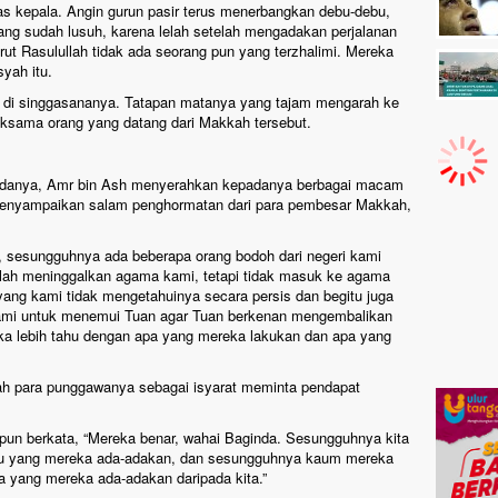
tas kepala. Angin gurun pasir terus menerbangkan debu-debu,
ang sudah lusuh, karena lelah setelah mengadakan perjalanan
ut Rasulullah tidak ada seorang pun yang terzhalimi. Mereka
yah itu.
uk di singgasananya. Tatapan matanya yang tajam mengarah ke
ksama orang yang datang dari Makkah tersebut.
adanya, Amr bin Ash menyerahkan kepadanya berbagai macam
menyampaikan salam penghormatan dari para pembesar Makkah,
a, sesungguhnya ada beberapa orang bodoh dari negeri kami
lah meninggalkan agama kami, tetapi tidak masuk ke agama
ang kami tidak mengetahuinya secara persis dan begitu juga
ami untuk menemui Tuan agar Tuan berkenan mengembalikan
ka lebih tahu dengan apa yang mereka lakukan dan apa yang
h para punggawanya sebagai isyarat meminta pendapat
 pun berkata, “Mereka benar, wahai Baginda. Sesungguhnya kita
aru yang mereka ada-adakan, dan sesungguhnya kaum mereka
a yang mereka ada-adakan daripada kita.”