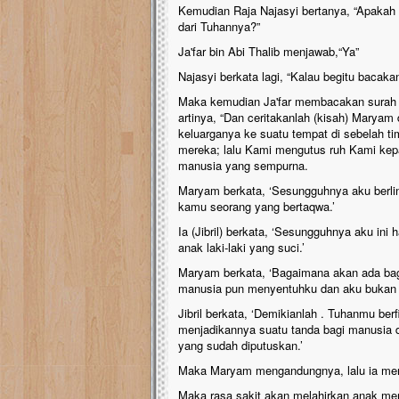
Kemudian Raja Najasyi bertanya, “Apakah
dari Tuhannya?”
Ja'far bin Abi Thalib menjawab,“Ya”
Najasyi berkata lagi, “Kalau begitu bacaka
Maka kemudian Ja'far membacakan surah M
artinya, “Dan ceritakanlah (kisah) Maryam d
keluarganya ke suatu tempat di sebelah ti
mereka; lalu Kami mengutus ruh Kami kep
manusia yang sempurna.
Maryam berkata, ‘Sesungguhnya aku berl
kamu seorang yang bertaqwa.’
Ia (Jibril) berkata, ‘Sesungguhnya aku i
anak laki-laki yang suci.’
Maryam berkata, ‘Bagaimana akan ada bagi
manusia pun menyentuhku dan aku bukan (
Jibril berkata, ‘Demikianlah . Tuhanmu be
menjadikannya suatu tanda bagi manusia d
yang sudah diputuskan.’
Maka Maryam mengandungnya, lalu ia meny
Maka rasa sakit akan melahirkan anak mem