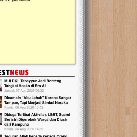
slam Terpadu (TKIT) An Najjah dan
kebaikan ini. Abadikan harta dengan wa
Majelis Taklim di Jonggol,...
Qur'an dan saksikan...
MUI DKI: Tabayyun Jadi Benteng
Tangkal Hoaks di Era AI
Jum'at, 07 Aug 2026 06:32
Dinamain ''Abu Lahab'' Karena Sangat
Tampan, Tapi Menjadi Simbol Neraka
Kamis, 06 Aug 2026 15:42
Diduga Terlibat Aktivitas LGBT, Suami
Beristri Digerebek Warga dan Diusir
dari Kampung
Kamis, 06 Aug 2026 14:59
Teguran Allah kepada kepada Orang