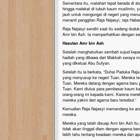
Sementara itu, matahari tepat berada di a
hingga melekat di tubuh kaum muslimin, y
jauh untuk mengungsi di negeri yang menur
menanti panggilan Raja Najasyi, raja Habas
Raja Najasyi sendiri saat itu sedang dud
Amr bin Ash. Ia memperhatikan dengan se
Hasutan Amr bin Ash
Setelah menghaturkan sembah sujud kep
hadiah yang dibawa dari Makkah seraya 
yang diketuai Abu Sufyan.
Setelah itu ia berkata, “Duhai Paduka Raj
yang menyusup ke negeri Tuan. Mereka te
Tuan. Mereka datang dengan agama baru y
Tuan. Kami diutus para pembesar kaum k
orang-orang ini kepada kami. Karena mere
mereka yakini dari agama baru tersebut.”
Kemudian Raja Najasyi memandang ke ara
mereka.
Mereka yang telah disuap Amr bin Ash itu
tidak akan tinggal diam dengan agama b
lebih tahu tentang keadaan mereka dan ap