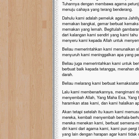
Tuhannya dengan membawa agama petunju
menuju cahaya yang terang benderang.
Dahulu kami adalah pemeluk agama Jahili
memakan bangkai, gemar berbuat kemaksiat
memakan yang lemah. Begitulah gambaran 
dari kalangan kami sendiri yang kami tahu
menyeru kami kepada Allah untuk menye
Beliau memerintahkan kami menunaikan sh
menyuruh kami meninggalkan apa yang pe
Beliau juga memerintahkan kami untuk be
berbuat baik kepada tetangga, menahan di
darah.
Beliau melarang kami berbuat kemaksiatan
Lalu kami membenarkannya, mengimani ris
menyembah Allah, Yang Maha Esa, Yang t
haramkan atas kami, dan kami halalkan ap
Akan tetapi setelah itu kaum kami memu
mereka, kembali menyembah berhala-berh
mereka menekan kami, berbuat semena-me
diri kami dari agama kami, kami pun pergi 
yang lain dengan harapan agar kami tidak di