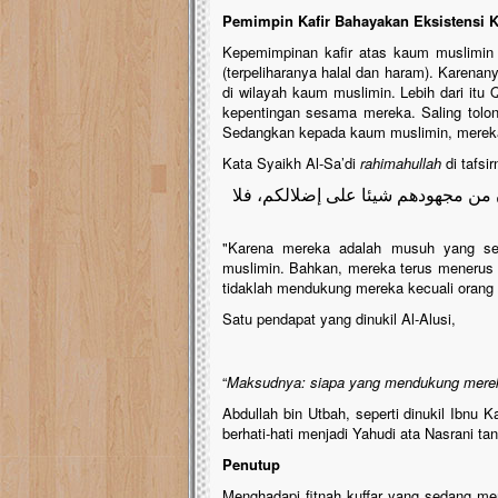
Pemimpin Kafir Bahayakan Eksistensi
Kepemimpinan kafir atas kaum muslimi
(terpeliharanya halal dan haram). Karena
di wilayah kaum muslimin. Lebih dari itu
kepentingan sesama mereka. Saling tolo
Sedangkan kepada kaum muslimin, mereka
Kata Syaikh Al-Sa’di
rahimahullah
di tafsi
ن من مجهودهم شيئا على إضلالكم، فلا
"Karena mereka adalah musuh yang seb
muslimin. Bahkan, mereka terus menerus 
tidaklah mendukung mereka kecuali orang
Satu pendapat yang dinukil Al-Alusi,
“
Maksudnya: siapa yang mendukung mereka 
Abdullah bin Utbah, seperti dinukil Ibnu K
berhati-hati menjadi Yahudi ata Nasrani tan
Penutup
Menghadapi fitnah kuffar yang sedang mer