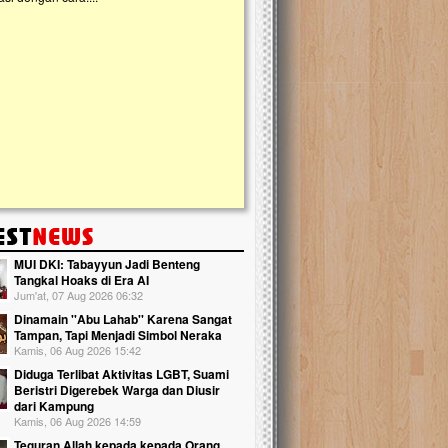
slam Terpadu (TKIT) An Najjah dan
kebaikan ini. Abadikan harta dengan wa
Majelis Taklim di Jonggol,...
Qur'an dan saksikan...
MUI DKI: Tabayyun Jadi Benteng
Tangkal Hoaks di Era AI
Jum'at, 07 Aug 2026 06:32
Dinamain ''Abu Lahab'' Karena Sangat
Tampan, Tapi Menjadi Simbol Neraka
Kamis, 06 Aug 2026 15:42
Diduga Terlibat Aktivitas LGBT, Suami
Beristri Digerebek Warga dan Diusir
dari Kampung
Kamis, 06 Aug 2026 14:59
Teguran Allah kepada kepada Orang