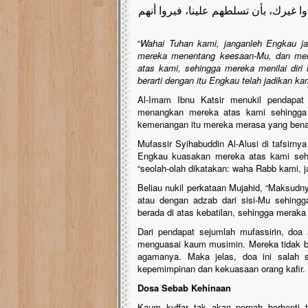
بدوا غيرك، بأن تسلطهم علينا، فيروا أنهم
“
Wahai Tuhan kami, janganleh Engkau jad
mereka menentang keesaan-Mu, dan men
atas kami, sehingga mereka menilai diri 
berarti dengan itu Engkau telah jadikan ka
Al-Imam Ibnu Katsir menukil pendapa
menangkan mereka atas kami sehingga 
kemenangan itu mereka merasa yang benar
Mufassir Syihabuddin Al-Alusi di tafsirny
Engkau kuasakan mereka atas kami sehi
“seolah-olah dikatakan: waha Rabb kami, ja
Beliau nukil perkataan Mujahid, “Maksudn
atau dengan adzab dari sisi-Mu sehing
berada di atas kebatilan, sehingga merak
Dari pendapat sejumlah mufassirin, doa
menguasai kaum musimin. Mereka tidak be
agamanya. Maka jelas, doa ini salah 
kepemimpinan dan kekuasaan orang kafir.
Dosa Sebab Kehinaan
Kaum kuffar tak akan pernah berhenti 