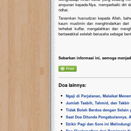
ampunan kepada-Nya, memperbaiki diri da
ridhai.
Tanamkan husnudzan kepada Allah, bah
kaum muslimin dan menghindarkan dari fi
terhebat kuffar, mengalahkan dan men
bertawakkal setelah berusaha sebagai bent
Sebarkan informasi ini, semoga menjadi
Doa lainnya:
Ngaji di Perjalanan, Malaikat Mene
Jumlah Tasbih, Tahmid, dan Takbir 
Tidak Boleh Berdoa dengan Selain 
Saat Doa Ditunda Pengabulannya, A
Dzikir Pagi dan Sore ini Melindungi
Doa Diselamatkan dari Pemimpin Kaf