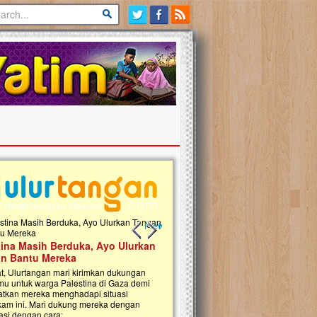
Previous slide
Next slide
 Donasi Wakaf Pembangunan
Ulurtangan Bersama PDUI Kota 
 Qur'an & TK Islam Terpadu An
Safari Wakaf Qur'an dan Tebar
h di Jonggol
Sembako ke Pelosok Negeri
i, Ulurtangan bersama Yayasan An
Mari bergabung dalam memperkuat jari
ul Islam Jonggol sedang merintis
kebaikan di pelosok negeri dengan Waka
gunan Rumah Qur’an dan Taman Kanak-
Qur'an. Jangan ragu untuk menjadi bagi