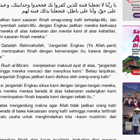
يا ربَّنا لا تجعلنا فتنة للذين كفروا بك فجحدوا وحدانيتك، وع
على حقّ، وأنا على باطل، فتجعلنا بذلك فتنة لهم
ikan kami sasaran fitnah ornag-orang kafir terhadap-Mu, lalu
yembah selain-Mu, dengan Engkau jadikan mereka berkuasa
mereka di atas kebenaran dan menilai kami di atas kebatilan,
mi sasaran fitnah mereka.
”
t Qatadah
Rahimahullah
, “Janganlah Engkau (Ya Allah,-pent)
menimpakan fitnah dengan kemenangan itu; karena dengan
.”
a
Ruuh al-Ma’ani
, menjelaskan maksud ayat di atas, “janganlah
ngga mereka mencaci dan menyiksa kami.” Beliau lanjutkan,
nganlah Engkau jadikan kami disiksa oleh orang-orang kafir.”
ya: janganlah Engkau siksa kami dengan tangan-tangan mereka,
ga mereka merasa berada di atas kebenaran sedangkan kami
a menimpakan fitnah kepada kami dengan sebab itu..”
 atas mengandung makna agar Allah tidak jadikan orang kafir
rada di bawa kekuasaan orang kafir sehingga mereka terfitnah
satu usaha untuk menghindarkan kita –kaum muslimin- dari
timpakan fitnah atas kaum muslimin, berkaitan dien maupun