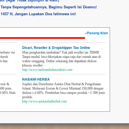
Tanpa Sepengetahuannya, Bagimu Seperti Isi Doamu!
 1437 H, Jangan Lupakan Doa Istimewa ini!
+Pasang iklan
Dicari, Reseller & Dropshipper Tas Online
erbaru via
Mau penghasilan tambahan? Yuk jadi reseller tas TBMR.
eluruh
Tanpa modal, bisa dikerjakan siapa saja dari rumah atau di
em dan
waktu senggang. Daftar sekarang dan dapatkan diskon
khusus reseller
http://www.tasbrandedmurahriri.com
NABAWI HERBA
rosir &
Suplier dan Distributor Aneka Obat Herbal & Pengobatan
500 jenis
Islami. Melayani Eceran & Grosir Minimal 350,000 dengan
sd 60% Hub:
diskon s.d 60%. Pembelian bisa campur produk >1.300 jenis
produk.
http://www.anekaobatherbal.com