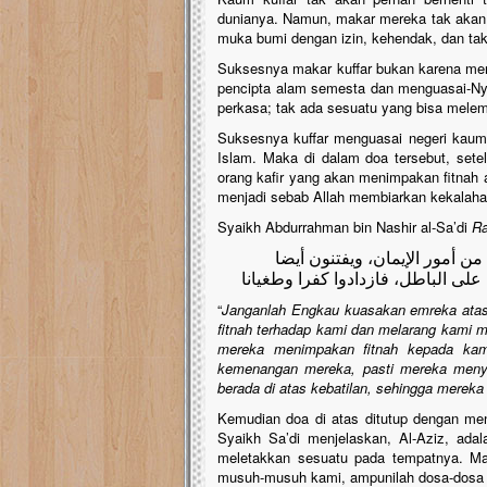
dunianya. Namun, makar mereka tak akan m
muka bumi dengan izin, kehendak, dan ta
Suksesnya makar kuffar bukan karena merek
pencipta alam semesta dan menguasai-Ny
perkasa; tak ada sesuatu yang bisa mele
Suksesnya kuffar menguasai negeri kaum
Islam. Maka di dalam doa tersebut, setel
orang kafir yang akan menimpakan fitnah
menjadi sebab Allah membiarkan kekalahan
Syaikh Abdurrahman bin Nashir al-Sa’di
Ra
 من أمور الإيمان، ويفتنون أيضا
ا على الباطل، فازدادوا كفرا وطغيانا
“
Janganlah Engkau kuasakan emreka atas
fitnah terhadap kami dan melarang kami m
mereka menimpakan fitnah kepada kami
kemenangan mereka, pasti mereka menya
berada di atas kebatilan, sehingga mereka
Kemudian doa di atas ditutup dengan me
Syaikh Sa’di menjelaskan, Al-Aziz, ada
meletakkan sesuatu pada tempatnya. Ma
musuh-musuh kami, ampunilah dosa-dosa k