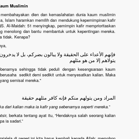
 Kaum Muslimin
n membahayakan dien dan kemaslahatan dunia kaum muslimin
nya, Islam haramkan memilih dan mendukung kepemimpinan kafir
 QS. Al-Maidah: 51 menyingkap, pemimpin kafir memprioritaskan
ng menolong dan bantu membantuk untuk kepentingan mereka.
 tidak. Kenapa?
rnya,
فإنهم الأعداء على الحقيقة ولا يبالون بضركم، بل لا يدخرو
يتولاهم إلا من هو مثلهم
enarnya sehingga tidak peduli dengan kesengsaraan kaum
berusaha sedikit demi sedikit untuk menyesatkan kalian. Maka
 yang semisal mereka."
المراد ومن يتولهم منكم فإنه كافر مثلهم حقيقة
dari kalian maka ia kafir yang sebenarnya seperti mereka.
”
atsir, berkata tentang ayat itu, “Hendaknya salah seorang kalian
pa ia sadari.”
ajalela di negeri ini kita harus kembali kepada Allah; memohon