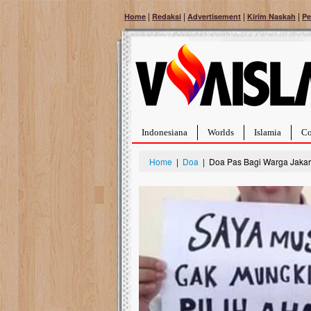
|
|
|
|
Home
Redaksi
Advertisement
Kirim Naskah
Pe
Indonesiana
Worlds
Islamia
Co
Home
|
Doa
| Doa Pas Bagi Warga Jakarta
Bantu Naura, Balita Hebat Sembuh Dari
Tumor Pembuluh Darah
Hidup Naura Salsabila dipenuhi dengan
rintangan yang sangat berat. Meskipun baru
berusia sepuluh bulan, bayi yang imut ini harus
menghadapi penyakit yang dahsyat, yaitu tumor
pembuluh darah berukuran...