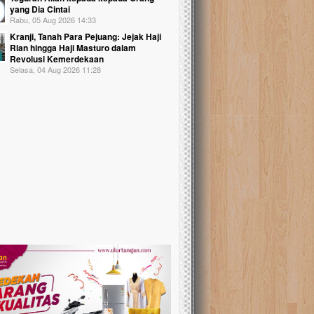
yang Dia Cintai
Rabu, 05 Aug 2026 14:33
Kranji, Tanah Para Pejuang: Jejak Haji
Rian hingga Haji Masturo dalam
Revolusi Kemerdekaan
Selasa, 04 Aug 2026 11:28