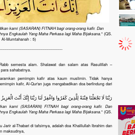
dikan kami (SASARAN) FITNAH bagi orang-orang kafir. Dan
hnya Engkaulah Yang Maha Perkasa lagi Maha Bijaksana.
" (QS.
Al-Mumtahanah : 5)
______________________________
h, Rabb semesta alam. Shalawat dan salam atas Rasulillah –
n para sahabatnya.
aramkan pemimpin kafir atas kaum muslimin. Tidak hanya
mpin kafir, Al-Qur'an juga mengabadikan doa berlindung dari
رَبَّنَا لَا تَجْعَلْنَا فِتْنَةً لِلَّذِينَ كَفَرُوا وَاغْفِرْ لَنَا رَبَّنَا إِنَّكَ أَنْتَ الْعَزِيز
ikan kami (SASARAN) FITNAH bagi orang-orang kafir. Dan
hnya Engkaulah Yang Maha Perkasa lagi Maha Bijaksana.
" (QS.
Jarir al-Thabari di tafsirnya, adalah doa Khalilullah Ibrahim dan
kan maksudnya,