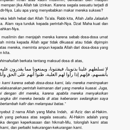
empan jika Allah tak izinkan. Karena segala sesuatu terjadi di
kdir-Nya. Lalu apa yang menyebabkan makar mereka sukses?
a lebih hebat dari Allah Ta’ala. Rabb kita, Allah
Jalla Jalaaluh
a. Alam raya tunduk kepada perintah-Nya. Dzat Maha kuat dan
mahkan-Nya.
 muslimin dan menjajah mereka karena sebab dosa-dosa umat
ah minta kepada Allah agar tidak dikuasai atau tidak dipimpin
 atas mereka, meminta ampun kepada Allah dari dosa-dosa yang
 kita.
himahullah
berkata tentang maksud dosa di atas,
لا تسلطهم علينا بذنوبنا، فيفتنونا، ويمنعونا مما يقدرون عليه
بأنفسهم، فإنهم إذا رأوا لهم الغلبة، ظنوا أنهم على الحق وأن
 kami karena sebab dosa-dosa kami, lalu mereka menimpakan
elaksanakan perintah keimanan dari yang mereka kuasai. Juga,
 dengan diri mereka, karena apabila mereka menyaksikan
ngka diri mereka berada di atas kebenaran sedangkan saya
 bertambah kafir dan melampaui batas.
”
nyebut 2 nama Allah yang Maha Indah, al-‘Aziz dan al-Hakim.
lah yang perkasa atas segala sesuatu. Al-Hakim adalah yang
ka dengan keperkasaan dan hikmah-Mu, tolonglah kami atas
ami, dan perbaiki kekurangan-kekurangan kami.