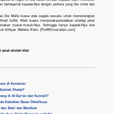
n bertaqarrub kepada-Nya dengan perkara yang Dia cintai dan
wa Dia Maha kuasa atas segala sesuatu untuk memenangkan
tnah kuffar. Allah kuasa memporak-porandakan strategi jahat
ghinakan musuh-musuh-Nya. Sehingga hanya kepada-Nya kita
uk ikhtiyar. Wallahu A’lam. [PurWD/voa-islam.com]
 amal sholeh kita!
mani di Kendaran
Setelah Shalat?
yang di Al-Qur'an dan Sunnah?
da Kebaikan Besar Dibaliknya
 dari Bala' dan Musibah
ir (Agar Tidak Dipimpin si Kafir)