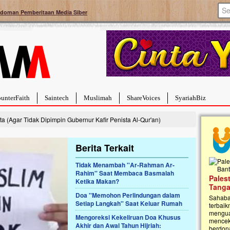
doman Pemberitaan Media Siber
unterFaith
Saintech
Muslimah
ShareVoices
SyariahBiz
 (Agar Tidak Dipimpin Gubernur Kafir Penista Al-Qur'an)
Berita Terkait
Tidak Menambah ''Ar-Rahman Ar-
Rahim'' Saat Membaca Basmalah
Palestina Masih Berduka, Ayo Ulurkan
Ketika Makan?
Open
Tangan Bantu Mereka
Rumah
Doa ''Memohon Perlindungan dalam
Sahabat, Ulurtangan mari kirimkan dukungan
Najja
Setiap Langkah'' Saat Keluar Rumah
terbaikmu untuk warga Palestina di Gaza demi
menguatkan mereka menghadapi situasi
Saat in
Mengoreksi Kekeliruan Doa Khusus
mencekam ini. Mari dukung mereka dengan
Najjaht
Akhir dan Awal Tahun Hijriah:
berdonasi dengan cara:...
pemban