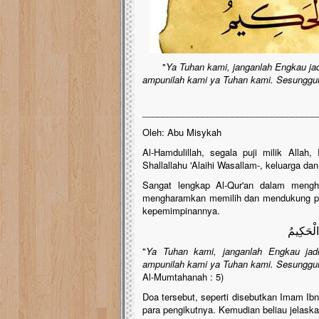
"
Ya Tuhan kami, janganlah Engkau ja
ampunilah kami ya Tuhan kami. Sesunggu
___________________________________
Oleh: Abu Misykah
Al-Hamdulillah, segala puji milik Alla
Shallallahu 'Alaihi Wasallam-, keluarga da
Sangat lengkap Al-Qur'an dalam mengh
mengharamkan memilih dan mendukung pemi
kepemimpinannya.
ُ الْحَكِيمُ
"
Ya Tuhan kami, janganlah Engkau jad
ampunilah kami ya Tuhan kami. Sesunggu
Al-Mumtahanah : 5)
Doa tersebut, seperti disebutkan Imam Ibnu 
para pengikutnya. Kemudian beliau jelas