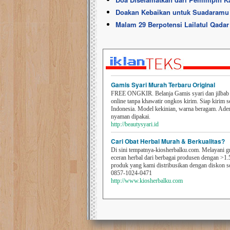
Doakan Kebaikan untuk Suadaramu 
Malam 29 Berpotensi Lailatul Qadar
Gamis Syari Murah Terbaru Original
FREE ONGKIR. Belanja Gamis syari dan jilbab t
online tanpa khawatir ongkos kirim. Siap kirim s
Indonesia. Model kekinian, warna beragam. Ad
nyaman dipakai.
http://beautysyari.id
Cari Obat Herbal Murah & Berkualitas?
Di sini tempatnya-kiosherbalku.com. Melayani g
eceran herbal dari berbagai produsen dengan >1.
produk yang kami distribusikan dengan diskon 
0857-1024-0471
http://www.kiosherbalku.com