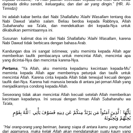
daripada diriku sendiri, keluargaku, dan dari air yang dingin.
” (HR. Al-
Tirmidzi
)
Ini adalah kabar berita dari Nabi
Shallallahu 'Alaihi Wasallam
tentang doa
Nabi Dawud
‘alaihis salam
. Beliau berdoa kepada Rabbnya, Allah
Subahanahu wa Ta'ala
, dan mendekatkan diri kepada-Nya untuk
dikabulkan permintaannya ini.
Susunan kalimat doa ini dari Nabi
Shallallahu 'Alaihi Wasallam
, karena
Nabi Dawud tidak berbicara dengan bahasa Arab.
Kandungan doa ini sangat istimewa; yaitu meminta kepada Allah agar
memberikan taufik pembacanya untuk mencintai Allah, mencintai apa
yang dicintai-Nya dan mencintai karena-Nya.
Pertama
, “Ya Allah, aku meminta kepadamu kecintaan kepada-Mu”
meminta kepada Allah agar memberinya petunjuk dan taufik untuk
mencintai Allah. Karena cinta kepada Allah tidak terwujud kecuali dengan
taufik dari-Nya. Karena hati manusia berada di antara jari-jemari Allah yang
menjadikannya condong kepada Allah.
Seseorang tidak akan mencintai Allah kecuali setelah Allah memberikan
kecintaan kepadanya. Ini sesuai dengan firman Allah
Subahanahu wa
Ta'ala
,
يٰأَيُّهَا ٱلَّذِينَ آمَنُواْ مَن يَرْتَدَّ مِنكُمْ عَن دِينِهِ فَسَوْفَ يَأْتِي ٱللَّهُ بِقَوْمٍ
يُحِبُّهُمْ وَيُحِبُّونَهُ
“
Hai orang-orang yang beriman, barang siapa di antara kamu yang murtad
dari agamanya, maka kelak Allah akan mendatangkan suatu kaum yang