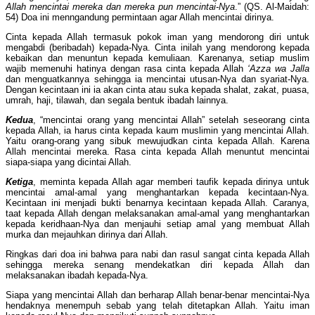
Allah mencintai mereka dan mereka pun mencintai-Nya
.” (QS. Al-Maidah:
54) Doa ini menngandung permintaan agar Allah mencintai dirinya.
Cinta kepada Allah termasuk pokok iman yang mendorong diri untuk
mengabdi (beribadah) kepada-Nya. Cinta inilah yang mendorong kepada
kebaikan dan menuntun kepada kemuliaan. Karenanya, setiap muslim
wajib memenuhi hatinya dengan rasa cinta kepada Allah
‘Azza wa Jalla
dan menguatkannya sehingga ia mencintai utusan-Nya dan syariat-Nya.
Dengan kecintaan ini ia akan cinta atau suka kepada shalat, zakat, puasa,
umrah, haji, tilawah, dan segala bentuk ibadah lainnya.
Kedua
, “mencintai orang yang mencintai Allah” setelah seseorang cinta
kepada Allah, ia harus cinta kepada kaum muslimin yang mencintai Allah.
Yaitu orang-orang yang sibuk mewujudkan cinta kepada Allah. Karena
Allah mencintai mereka. Rasa cinta kepada Allah menuntut mencintai
siapa-siapa yang dicintai Allah.
Ketiga
, meminta kepada Allah agar memberi taufik kepada dirinya untuk
mencintai amal-amal yang menghantarkan kepada kecintaan-Nya.
Kecintaan ini menjadi bukti benarnya kecintaan kepada Allah. Caranya,
taat kepada Allah dengan melaksanakan amal-amal yang menghantarkan
kepada keridhaan-Nya dan menjauhi setiap amal yang membuat Allah
murka dan mejauhkan dirinya dari Allah.
Ringkas dari doa ini bahwa para nabi dan rasul sangat cinta kepada Allah
sehingga mereka senang mendekatkan diri kepada Allah dan
melaksanakan ibadah kepada-Nya.
Siapa yang mencintai Allah dan berharap Allah benar-benar mencintai-Nya
hendaknya menempuh sebab yang telah ditetapkan Allah. Yaitu iman