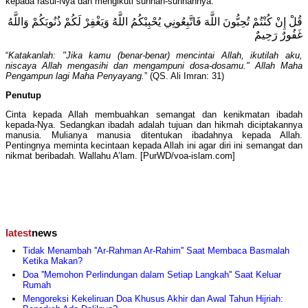
kepada rasul-Nya dan mengikuti sunnah-sunnahnya.
قُلْ إِنْ كُنْتُمْ تُحِبُّونَ اللَّهَ فَاتَّبِعُونِي يُحْبِبْكُمُ اللَّهُ وَيَغْفِرْ لَكُمْ ذُنُوبَكُمْ وَاللَّهُ
غَفُورٌ رَحِيمٌ
“
Katakanlah: "Jika kamu (benar-benar) mencintai Allah, ikutilah aku,
niscaya Allah mengasihi dan mengampuni dosa-dosamu." Allah Maha
Pengampun lagi Maha Penyayang.
” (QS. Ali Imran: 31)
Penutup
Cinta kepada Allah membuahkan semangat dan kenikmatan ibadah
kepada-Nya. Sedangkan ibadah adalah tujuan dan hikmah diciptakannya
manusia. Mulianya manusia ditentukan ibadahnya kepada Allah.
Pentingnya meminta kecintaan kepada Allah ini agar diri ini semangat dan
nikmat beribadah. Wallahu A’lam. [PurWD/voa-islam.com]
latest
news
Tidak Menambah ''Ar-Rahman Ar-Rahim'' Saat Membaca Basmalah
Ketika Makan?
Doa ''Memohon Perlindungan dalam Setiap Langkah'' Saat Keluar
Rumah
Mengoreksi Kekeliruan Doa Khusus Akhir dan Awal Tahun Hijriah: