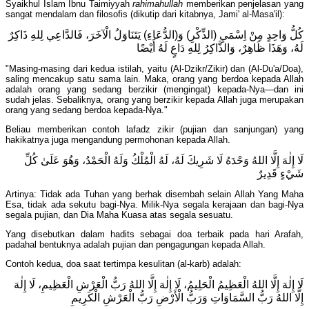
Syaikhul Islam Ibnu Taimiyyah
rahimahullah
memberikan penjelasan yang
sangat mendalam dan filosofis (dikutip dari kitabnya, Jami' al-Masa'il):
كُلُّ وَاحِدٍ مِنْ اِسْمَيِ (الذِّكْرِ) وَ(الدُّعَاءِ) يَتَنَاوَلُ الْآخَرَ، فَالدَّاعِي لِلهِ ذَاكِرٌ
لَهُ، وَهَذَا ظَاهِرٌ، وَالذَّاكِرُ لِلهِ دَاعٍ لَهُ أَيْضًا
"Masing-masing dari kedua istilah, yaitu (Al-Dzikr/Zikir) dan (Al-Du'a/Doa),
saling mencakup satu sama lain. Maka, orang yang berdoa kepada Allah
adalah orang yang sedang berzikir (mengingat) kepada-Nya—dan ini
sudah jelas. Sebaliknya, orang yang berzikir kepada Allah juga merupakan
orang yang sedang berdoa kepada-Nya."
Beliau memberikan contoh lafadz zikir (pujian dan sanjungan) yang
hakikatnya juga mengandung permohonan kepada Allah.
لَا إِلٰهَ إِلَّا اللهُ وَحْدَهُ لَا شَرِيكَ لَهُ، لَهُ الْمُلْكُ وَلَهُ الْحَمْدُ، وَهُوَ عَلَىٰ كُلِّ
شَيْءٍ قَدِيرٌ
Artinya: Tidak ada Tuhan yang berhak disembah selain Allah Yang Maha
Esa, tidak ada sekutu bagi-Nya. Milik-Nya segala kerajaan dan bagi-Nya
segala pujian, dan Dia Maha Kuasa atas segala sesuatu.
Yang disebutkan dalam hadits sebagai doa terbaik pada hari Arafah,
padahal bentuknya adalah pujian dan pengagungan kepada Allah.
Contoh kedua, doa saat tertimpa kesulitan (al-karb) adalah:
لَا إِلٰهَ إِلَّا اللهُ الْعَظِيمُ الْحَلِيمُ، لَا إِلٰهَ إِلَّا اللهُ رَبُّ الْعَرْشِ الْعَظِيمِ، لَا إِلٰهَ
إِلَّا اللهُ رَبُّ السَّمَاوَاتِ وَرَبُّ الْأَرْضِ رَبُّ الْعَرْشِ الْكَرِيمِ