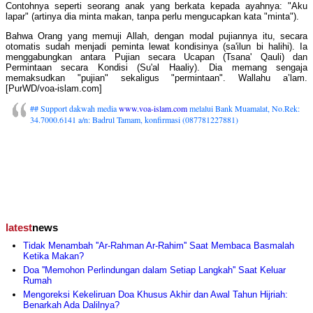
Contohnya seperti seorang anak yang berkata kepada ayahnya: "Aku
lapar" (artinya dia minta makan, tanpa perlu mengucapkan kata "minta").
Bahwa Orang yang memuji Allah, dengan modal pujiannya itu, secara
otomatis sudah menjadi peminta lewat kondisinya (sa'ilun bi halihi). Ia
menggabungkan antara Pujian secara Ucapan (Tsana' Qauli) dan
Permintaan secara Kondisi (Su'al Haaliy). Dia memang sengaja
memaksudkan "pujian" sekaligus "permintaan". Wallahu a’lam.
[PurWD/voa-islam.com]
## Support dakwah media
www.voa-islam.com
melalui Bank Muamalat, No.Rek:
34.7000.6141 a/n: Badrul Tamam, konfirmasi (087781227881)
latest
news
Tidak Menambah ''Ar-Rahman Ar-Rahim'' Saat Membaca Basmalah
Ketika Makan?
Doa ''Memohon Perlindungan dalam Setiap Langkah'' Saat Keluar
Rumah
Mengoreksi Kekeliruan Doa Khusus Akhir dan Awal Tahun Hijriah:
Benarkah Ada Dalilnya?