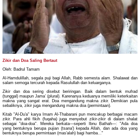
Zikir dan Doa Saling Bertaut
Oleh: Badrul Tamam
Al-Hamdulillah, segala puji bagi Allah, Rabb semesta alam. Shalawat dan
salam semoga tercurah kepada Rasulullah dan keluarganya.
Zikir dan doa sering disebut beriringan. Baik dalam bentuk mufrad
(tunggal) maupun Jama’ (plural). Karenanya keduanya memiliki keterkaitan
makna yang sangat erat. Doa mengandung makna zikir. Demikian pula
sebaliknya, zikir juga mengandung makna doa (permintaan).
Kitab "Al-Du'a" karya Imam Al-Thabarani pun mencakup berbagai macam
zikir. Para ahli fikih (fuqaha) juga menyebut zikir-zikir di dalam shalat
sebagai "doa-doa". Mereka berkata—seperti Ibnu Bathah—: "Ada doa
yang bentuknya berupa pujian (tsana') kepada Allah, dan ada doa yang
bentuknya berupa permintaan (mas'alah) bagi hamba..."