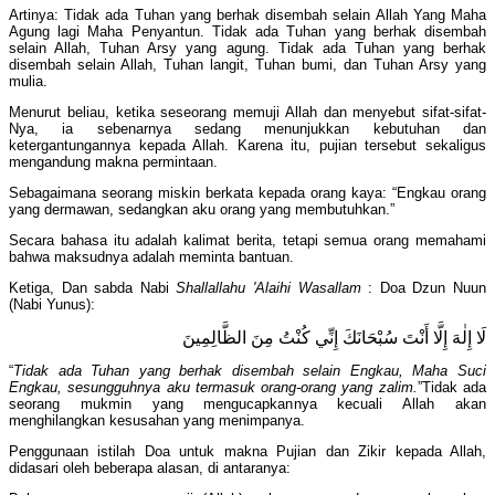
Artinya: Tidak ada Tuhan yang berhak disembah selain Allah Yang Maha
Agung lagi Maha Penyantun. Tidak ada Tuhan yang berhak disembah
selain Allah, Tuhan Arsy yang agung. Tidak ada Tuhan yang berhak
disembah selain Allah, Tuhan langit, Tuhan bumi, dan Tuhan Arsy yang
mulia.
Menurut beliau, ketika seseorang memuji Allah dan menyebut sifat-sifat-
Nya, ia sebenarnya sedang menunjukkan kebutuhan dan
ketergantungannya kepada Allah. Karena itu, pujian tersebut sekaligus
mengandung makna permintaan.
Sebagaimana seorang miskin berkata kepada orang kaya: “Engkau orang
yang dermawan, sedangkan aku orang yang membutuhkan.”
Secara bahasa itu adalah kalimat berita, tetapi semua orang memahami
bahwa maksudnya adalah meminta bantuan.
Ketiga, Dan sabda Nabi
Shallallahu 'Alaihi Wasallam
: Doa Dzun Nuun
(Nabi Yunus):
لَا إِلٰهَ إِلَّا أَنْتَ سُبْحَانَكَ إِنِّي كُنْتُ مِنَ الظَّالِمِينَ
“
Tidak ada Tuhan yang berhak disembah selain Engkau, Maha Suci
Engkau, sesungguhnya aku termasuk orang-orang yang zalim.
”Tidak ada
seorang mukmin yang mengucapkannya kecuali Allah akan
menghilangkan kesusahan yang menimpanya.
Penggunaan istilah Doa untuk makna Pujian dan Zikir kepada Allah,
didasari oleh beberapa alasan, di antaranya: