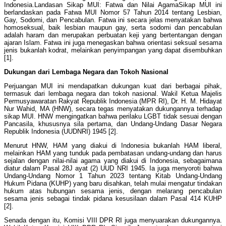
Indonesia.Landasan Sikap MUI: Fatwa dan Nilai AgamaSikap MUI ini
berlandaskan pada Fatwa MUI Nomor 57 Tahun 2014 tentang Lesbian,
Gay, Sodomi, dan Pencabulan. Fatwa ini secara jelas menyatakan bahwa
homoseksual, baik lesbian maupun gay, serta sodomi dan pencabulan
adalah haram dan merupakan perbuatan keji yang bertentangan dengan
ajaran Islam. Fatwa ini juga menegaskan bahwa orientasi seksual sesama
jenis bukanlah kodrat, melainkan penyimpangan yang dapat disembuhkan
[1].
Dukungan dari Lembaga Negara dan Tokoh Nasional
Perjuangan MUI ini mendapatkan dukungan kuat dari berbagai pihak,
termasuk dari lembaga negara dan tokoh nasional. Wakil Ketua Majelis
Permusyawaratan Rakyat Republik Indonesia (MPR RI), Dr. H. M. Hidayat
Nur Wahid, MA (HNW), secara tegas menyatakan dukungannya terhadap
sikap MUI. HNW mengingatkan bahwa perilaku LGBT tidak sesuai dengan
Pancasila, khususnya sila pertama, dan Undang-Undang Dasar Negara
Republik Indonesia (UUDNRI) 1945 [2].
Menurut HNW, HAM yang diakui di Indonesia bukanlah HAM liberal,
melainkan HAM yang tunduk pada pembatasan undang-undang dan harus
sejalan dengan nilai-nilai agama yang diakui di Indonesia, sebagaimana
diatur dalam Pasal 28J ayat (2) UUD NRI 1945. Ia juga menyoroti bahwa
Undang-Undang Nomor 1 Tahun 2023 tentang Kitab Undang-Undang
Hukum Pidana (KUHP) yang baru disahkan, telah mulai mengatur tindakan
hukum atas hubungan sesama jenis, dengan melarang pencabulan
sesama jenis sebagai tindak pidana kesusilaan dalam Pasal 414 KUHP
[2].
Senada dengan itu, Komisi VIII DPR RI juga menyuarakan dukungannya.