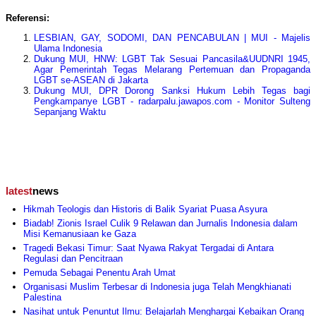
Referensi:
LESBIAN, GAY, SODOMI, DAN PENCABULAN | MUI - Majelis
Ulama Indonesia
Dukung MUI, HNW: LGBT Tak Sesuai Pancasila&UUDNRI 1945,
Agar Pemerintah Tegas Melarang Pertemuan dan Propaganda
LGBT se-ASEAN di Jakarta
Dukung MUI, DPR Dorong Sanksi Hukum Lebih Tegas bagi
Pengkampanye LGBT - radarpalu.jawapos.com - Monitor Sulteng
Sepanjang Waktu
latest
news
Hikmah Teologis dan Historis di Balik Syariat Puasa Asyura
Biadab! Zionis Israel Culik 9 Relawan dan Jurnalis Indonesia dalam
Misi Kemanusiaan ke Gaza
Tragedi Bekasi Timur: Saat Nyawa Rakyat Tergadai di Antara
Regulasi dan Pencitraan
Pemuda Sebagai Penentu Arah Umat
Organisasi Muslim Terbesar di Indonesia juga Telah Mengkhianati
Palestina
Nasihat untuk Penuntut Ilmu: Belajarlah Menghargai Kebaikan Orang