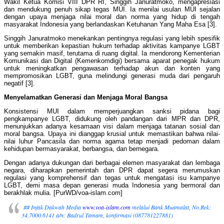
Wakil Ketua Komisi VIII DPR RI, Singgih Januratmoko, mengapresiasi
dan mendukung penuh sikap tegas MUI. Ia menilai usulan MUI sejalan
dengan upaya menjaga nilai moral dan norma yang hidup di tengah
masyarakat Indonesia yang berlandaskan Ketuhanan Yang Maha Esa [3].
Singgih Januratmoko menekankan pentingnya regulasi yang lebih spesifik
untuk memberikan kepastian hukum terhadap aktivitas kampanye LGBT
yang semakin masif, terutama di ruang digital. Ia mendorong Kementerian
Komunikasi dan Digital (Kemenkomdigi) bersama aparat penegak hukum
untuk meningkatkan pengawasan terhadap akun dan konten yang
mempromosikan LGBT, guna melindungi generasi muda dari pengaruh
negatif [3].
Menyelamatkan Generasi dan Menjaga Moral Bangsa
Konsistensi MUI dalam memperjuangkan sanksi pidana bagi
pengkampanye LGBT, didukung oleh pandangan dari MPR dan DPR,
menunjukkan adanya kesamaan visi dalam menjaga tatanan sosial dan
moral bangsa. Upaya ini dianggap krusial untuk memastikan bahwa nilai-
nilai luhur Pancasila dan norma agama tetap menjadi pedoman dalam
kehidupan bermasyarakat, berbangsa, dan bernegara.
Dengan adanya dukungan dari berbagai elemen masyarakat dan lembaga
negara, diharapkan pemerintah dan DPR dapat segera merumuskan
regulasi yang komprehensif dan tegas untuk mengatasi isu kampanye
LGBT, demi masa depan generasi muda Indonesia yang bermoral dan
berakhlak mulia. [PurWD/voa-islam.com]
## Infak Dakwah Media
www.voa-islam.com
melalui Bank Muamalat, No.Rek:
34.7000.6141 a/n: Badrul Tamam, konfirmasi (087781227881)