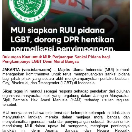
Dukungan Kuat untuk MUI: Perjuangan Sanksi Pidana bagi
Pengkampanye LGBT Demi Moral Bangsa
JAKARTA (voa-islam.com) –
Majelis Ulama Indonesia (MUI) kembali
menegaskan komitmennya untuk terus memperjuangkan sanksi pidana
bagi pihak-pihak yang secara aktif mengkampanyekan perilaku Lesbian,
Gay, Biseksual, dan Transgender (LGBT) di Indonesia.
Sikap tegas ini muncul sebagai respons terhadap penolakan dari puluhan
organisasi masyarakat sipil yang tergabung dalam Jaringan Masyarakat
Sipil Pembela Hak Asasi Manusia (HAM) terhadap usulan regulasi
tersebut.
MUI menyatakan bahwa resistensi dari kelompok-kelompok ini tidak akan
menyurutkan langkah mereka dalam menjaga moral bangsa dan
menyelamatkan generasi muda dari penyimpangan seksual. Seruan untuk
mendukung MUI dalam upaya ini menggema, mengingat pentingnya
langkah ini demi Agama, Bangsa, dan Negara Republik