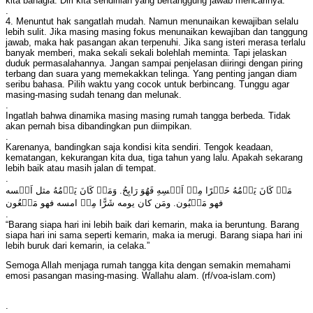
kita bahagia. Diri kita sendirilah yang bertanggung jawab mencarinya.
.
4. Menuntut hak sangatlah mudah. Namun menunaikan kewajiban selalu
lebih sulit. Jika masing masing fokus menunaikan kewajiban dan tanggung
jawab, maka hak pasangan akan terpenuhi. Jika sang isteri merasa terlalu
banyak memberi, maka sekali sekali bolehlah meminta. Tapi jelaskan
duduk permasalahannya. Jangan sampai penjelasan diiringi dengan piring
terbang dan suara yang memekakkan telinga. Yang penting jangan diam
seribu bahasa. Pilih waktu yang cocok untuk berbincang. Tunggu agar
masing-masing sudah tenang dan melunak.
.
Ingatlah bahwa dinamika masing masing rumah tangga berbeda. Tidak
akan pernah bisa dibandingkan pun diimpikan.
.
Karenanya, bandingkan saja kondisi kita sendiri. Tengok keadaan,
kematangan, kekurangan kita dua, tiga tahun yang lalu. Apakah sekarang
lebih baik atau masih jalan di tempat.
.
فهو مَغۡبُون. ومَن كان يومه شَرًّا مِنۡ امسه فهو مَلۡعُون
.
“Barang siapa hari ini lebih baik dari kemarin, maka ia beruntung. Barang
siapa hari ini sama seperti kemarin, maka ia merugi. Barang siapa hari ini
lebih buruk dari kemarin, ia celaka.”
Semoga Allah menjaga rumah tangga kita dengan semakin memahami
emosi pasangan masing-masing. Wallahu alam. (rf/voa-islam.com)
.