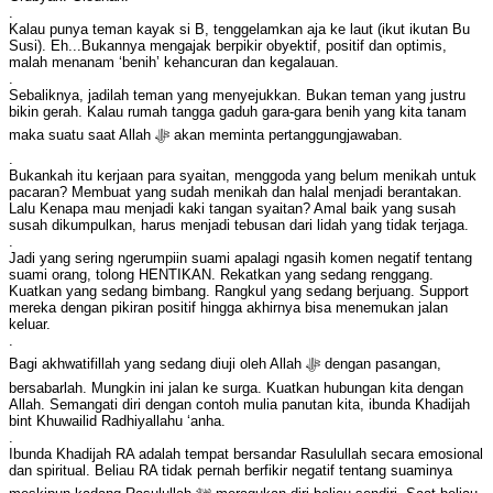
.
Kalau punya teman kayak si B, tenggelamkan aja ke laut (ikut ikutan Bu
Susi). Eh...Bukannya mengajak berpikir obyektif, positif dan optimis,
malah menanam ‘benih’ kehancuran dan kegalauan.
.
Sebaliknya, jadilah teman yang menyejukkan. Bukan teman yang justru
bikin gerah. Kalau rumah tangga gaduh gara-gara benih yang kita tanam
maka suatu saat Allah ﷻ akan meminta pertanggungjawaban.
.
Bukankah itu kerjaan para syaitan, menggoda yang belum menikah untuk
pacaran? Membuat yang sudah menikah dan halal menjadi berantakan.
Lalu Kenapa mau menjadi kaki tangan syaitan? Amal baik yang susah
susah dikumpulkan, harus menjadi tebusan dari lidah yang tidak terjaga.
.
Jadi yang sering ngerumpiin suami apalagi ngasih komen negatif tentang
suami orang, tolong HENTIKAN. Rekatkan yang sedang renggang.
Kuatkan yang sedang bimbang. Rangkul yang sedang berjuang. Support
mereka dengan pikiran positif hingga akhirnya bisa menemukan jalan
keluar.
.
Bagi akhwatifillah yang sedang diuji oleh Allah ﷻ dengan pasangan,
bersabarlah. Mungkin ini jalan ke surga. Kuatkan hubungan kita dengan
Allah. Semangati diri dengan contoh mulia panutan kita, ibunda Khadijah
bint Khuwailid Radhiyallahu ‘anha.
.
Ibunda Khadijah RA adalah tempat bersandar Rasulullah secara emosional
dan spiritual. Beliau RA tidak pernah berfikir negatif tentang suaminya