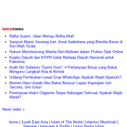
latest
news
Ridha Suami, Jalan Menuju Ridha Allah
Senyum Manis Seorang Istri: Amal Sederhana yang Bernilai Besar di
Sisi Allah Ta’ala
Hukum Membonceng Wanita Non-Mahram dalam Profesi Ojek Online
Koalisi Daiyah dan KPIPA Gelar Multaqa Daiyah Nasional untuk
Palestina
Audit Diri Sebelum “Game Over”: 4 Pertanyaan Besar yang Bakal
Mengunci Langkah Kita di Akhirat
Undang Pernikahan Lewat Grup WhatsApp; Apakah Wajib Dipenuhi?
Momen Haru Ustadz Abu Bakar Ba'asyir Lepas Kepergian Istri
Tercinta, Umi Ichun
Perempuan Alami Orgasme Tanpa Hubungan Seksual, Apakah Wajib
Mandi?
News Index »
home
|
South East Asia
|
Islam of The World
|
Islamia
|
Muslimah
|
Teenage
|
Interview & Profile
|
Lintas Berita Islam