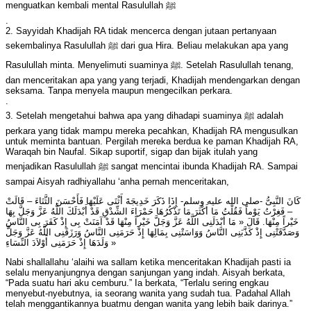
menguatkan kembali mental Rasulullah ﷺ
.
2. Sayyidah Khadijah RA tidak mencerca dengan jutaan pertanyaan
sekembalinya Rasulullah ﷺ dari gua Hira. Beliau melakukan apa yang
Rasulullah minta. Menyelimuti suaminya ﷺ. Setelah Rasulullah tenang,
dan menceritakan apa yang yang terjadi, Khadijah mendengarkan dengan
seksama. Tanpa menyela maupun mengecilkan perkara.
.
3. Setelah mengetahui bahwa apa yang dihadapi suaminya ﷺ adalah
perkara yang tidak mampu mereka pecahkan, Khadijah RA mengusulkan
untuk meminta bantuan. Pergilah mereka berdua ke paman Khadijah RA,
Waraqah bin Naufal. Sikap suportif, sigap dan bijak itulah yang
menjadikan Rasulullah ﷺ sangat mencintai ibunda Khadijah RA. Sampai
sampai Aisyah radhiyallahu ‘anha pernah menceritakan,
– فَغِرْتُ يَوْماً فَقُلْتُ مَا أَكْثَرَ مَا تَذْكُرُهَا حَمْرَاءَ الشِّدْقِ قَدْ أَبْدَلَكَ اللَّهُ عَزَّ وَجَلَّ بِهَا
خَيْراً مِنْهَا. قَالَ « مَا أَبْدَلَنِى اللَّهُ عَزَّ وَجَلَّ خَيْراً مِنْهَا قَدْ آمَنَتْ بِى إِذْ كَفَرَ بِى النَّاسُ
وَصَدَّقَتْنِى إِذْ كَذَّبَنِى النَّاسُ وَوَاسَتْنِى بِمَالِهَا إِذْ حَرَمَنِى النَّاسُ وَرَزَقَنِى اللَّهُ عَزَّ وَجَلَّ
وَلَدَهَا إِذْ حَرَمَنِى أَوْلاَدَ النِّسَاءِ »
Nabi shallallahu ‘alaihi wa sallam ketika menceritakan Khadijah pasti ia
selalu menyanjungnya dengan sanjungan yang indah. Aisyah berkata,
“Pada suatu hari aku cemburu.” Ia berkata, “Terlalu sering engkau
menyebut-nyebutnya, ia seorang wanita yang sudah tua. Padahal Allah
telah menggantikannya buatmu dengan wanita yang lebih baik darinya.”