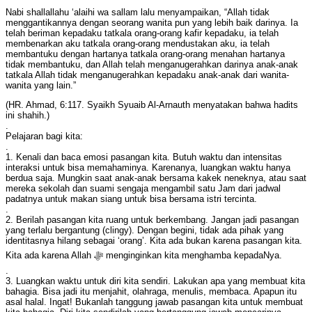
Nabi shallallahu ‘alaihi wa sallam lalu menyampaikan, “Allah tidak
menggantikannya dengan seorang wanita pun yang lebih baik darinya. Ia
telah beriman kepadaku tatkala orang-orang kafir kepadaku, ia telah
membenarkan aku tatkala orang-orang mendustakan aku, ia telah
membantuku dengan hartanya tatkala orang-orang menahan hartanya
tidak membantuku, dan Allah telah menganugerahkan darinya anak-anak
tatkala Allah tidak menganugerahkan kepadaku anak-anak dari wanita-
wanita yang lain.”
(HR. Ahmad, 6:117. Syaikh Syuaib Al-Arnauth menyatakan bahwa hadits
ini shahih.)
.
Pelajaran bagi kita:
.
1. Kenali dan baca emosi pasangan kita. Butuh waktu dan intensitas
interaksi untuk bisa memahaminya. Karenanya, luangkan waktu hanya
berdua saja. Mungkin saat anak-anak bersama kakek neneknya, atau saat
mereka sekolah dan suami sengaja mengambil satu Jam dari jadwal
padatnya untuk makan siang untuk bisa bersama istri tercinta.
.
2. Berilah pasangan kita ruang untuk berkembang. Jangan jadi pasangan
yang terlalu bergantung (clingy). Dengan begini, tidak ada pihak yang
identitasnya hilang sebagai ‘orang’. Kita ada bukan karena pasangan kita.
Kita ada karena Allah ﷻ menginginkan kita menghamba kepadaNya.
.
3. Luangkan waktu untuk diri kita sendiri. Lakukan apa yang membuat kita
bahagia. Bisa jadi itu menjahit, olahraga, menulis, membaca. Apapun itu
asal halal. Ingat! Bukanlah tanggung jawab pasangan kita untuk membuat