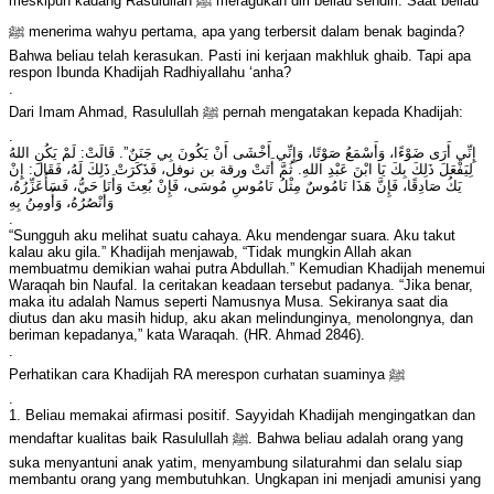
meskipun kadang Rasulullah ﷺ meragukan diri beliau sendiri. Saat beliau
ﷺ menerima wahyu pertama, apa yang terbersit dalam benak baginda?
Bahwa beliau telah kerasukan. Pasti ini kerjaan makhluk ghaib. Tapi apa
respon Ibunda Khadijah Radhiyallahu ‘anha?
.
Dari Imam Ahmad, Rasulullah ﷺ pernah mengatakan kepada Khadijah:
.
لِيَفْعَلَ ذَلِكَ بِكَ يَا ابْنَ عَبْدِ اللهِ. ثُمَّ أَتَتْ ورقة بن نوفل، فَذَكَرَتْ ذَلِكَ لَهُ، فَقَالَ: إِنْ
يَكُ صَادِقًا، فَإِنَّ هَذَا نَامُوسٌ مِثْلُ نَامُوسِ مُوسَى، فَإِنْ بُعِثَ وَأَنَا حَيُّ، فَسَأُعَزِّرُهُ،
وَأَنْصُرُهُ، وَأُومِنُ بِهِ
.
“Sungguh aku melihat suatu cahaya. Aku mendengar suara. Aku takut
kalau aku gila.” Khadijah menjawab, “Tidak mungkin Allah akan
membuatmu demikian wahai putra Abdullah.” Kemudian Khadijah menemui
Waraqah bin Naufal. Ia ceritakan keadaan tersebut padanya. “Jika benar,
maka itu adalah Namus seperti Namusnya Musa. Sekiranya saat dia
diutus dan aku masih hidup, aku akan melindunginya, menolongnya, dan
beriman kepadanya,” kata Waraqah. (HR. Ahmad 2846).
.
Perhatikan cara Khadijah RA merespon curhatan suaminya ﷺ
.
1. Beliau memakai afirmasi positif. Sayyidah Khadijah mengingatkan dan
mendaftar kualitas baik Rasulullah ﷺ. Bahwa beliau adalah orang yang
suka menyantuni anak yatim, menyambung silaturahmi dan selalu siap
membantu orang yang membutuhkan. Ungkapan ini menjadi amunisi yang