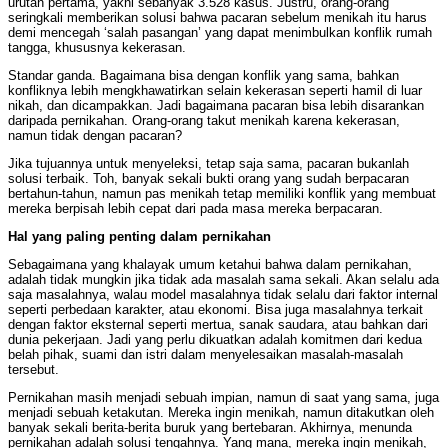
urutan pertama, yakni sebanyak 3.528 kasus. Justru, orang-orang
seringkali memberikan solusi bahwa pacaran sebelum menikah itu harus
demi mencegah ‘salah pasangan’ yang dapat menimbulkan konflik rumah
tangga, khususnya kekerasan.
Standar ganda. Bagaimana bisa dengan konflik yang sama, bahkan
konfliknya lebih mengkhawatirkan selain kekerasan seperti hamil di luar
nikah, dan dicampakkan. Jadi bagaimana pacaran bisa lebih disarankan
daripada pernikahan. Orang-orang takut menikah karena kekerasan,
namun tidak dengan pacaran?
Jika tujuannya untuk menyeleksi, tetap saja sama, pacaran bukanlah
solusi terbaik. Toh, banyak sekali bukti orang yang sudah berpacaran
bertahun-tahun, namun pas menikah tetap memiliki konflik yang membuat
mereka berpisah lebih cepat dari pada masa mereka berpacaran.
Hal yang paling penting dalam pernikahan
Sebagaimana yang khalayak umum ketahui bahwa dalam pernikahan,
adalah tidak mungkin jika tidak ada masalah sama sekali. Akan selalu ada
saja masalahnya, walau model masalahnya tidak selalu dari faktor internal
seperti perbedaan karakter, atau ekonomi. Bisa juga masalahnya terkait
dengan faktor eksternal seperti mertua, sanak saudara, atau bahkan dari
dunia pekerjaan. Jadi yang perlu dikuatkan adalah komitmen dari kedua
belah pihak, suami dan istri dalam menyelesaikan masalah-masalah
tersebut.
Pernikahan masih menjadi sebuah impian, namun di saat yang sama, juga
menjadi sebuah ketakutan. Mereka ingin menikah, namun ditakutkan oleh
banyak sekali berita-berita buruk yang bertebaran. Akhirnya, menunda
pernikahan adalah solusi tengahnya. Yang mana, mereka ingin menikah,