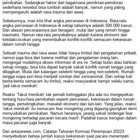
pernikahan. Sedangkan faktor dari bagaimana pemikiran-pemikiran
sederhana tersebut bisa tumbuh adalah banyak, namun yang paling
mempengaruhi adalah rasa trauma dan awas.
Sebelumnya, mari kita lihat angka perceraian di Indonesia. Rata-rata
angka perceraian di Indonesia di setiap tahunnya adalah 500.000 kasus.
Dan alasan perceraiannya pun beragam, mulai dari yang remeh hingga
traumatis. Namun rata-rata penyebabnya adalah karena ekonomi dan
ketidakcocokan yang menimbulkan konflik-konflik semacam kekerasan
dalam rumah tangga.
Sebuah trauma dan rasa awas tidak hanya timbul dari pengalaman pribadi,
namun juga bisa dari karena melihat dari pengalaman orang lain,
mengingat mudahnya akses informasi di era ini. Setiap bulan atau bahkan
setiap minggu, bisa kita dapati banyak sekali konflik rumah tangga yang
dibagikan. Mulai dari kalangan selebriti hingga yang non-selebriti. Rumah
tangga siapa pun bisa menjadi sorotan dan sensasional. Dan setiap kali
berita-berita semacam itu timbul, reaksi masyarakat hampir selalu sama,
‘jadi takut menikah’.
Reaksi ‘Takut menikah’ tak pernah ketinggalan jika ada isu mengejutkan
tentang huru-hara pernikahan seperti perceraian, kekerasan dalam rumah
tangga, perselingkuhan, masalah ekonomi dan lain-lain. Yang jelas, reaksi
‘takut menikah’ itu semacam fear mongering yang digaung-gaungkan demi
menyudutkan pernikahan. Namun herannya, jarang sekali terdengar fear
mongering terhadap pacaran secara masif. Padahal kasus kerugian dalam
masa pacaran juga banyak.
Dari antaranews.com, Catatan Tahunan Komnas Perempuan 20223
menyebutkan bahwa jumlah kasus kekerasan saat pacara menempati