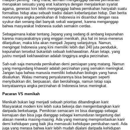
merupakan sesuatu yang erat kaitannya dengan menjalankan syariat
agama, generasi kini lebih menganggap bahwa pernikahan hanyalah suatu
formalitas hidup atau sebuah tradisi dalam keberlanjutan hidup. Dan berita
menurunnya angka pernikahan di Indonesia ini disambut dengan rasa
syukur dan senang dari banyak sekali warganet, karena menganggap
bahwa masyarakat Indonesia sudah semakin cerdas.
Sebagaimana kabar tentang Jepang yang sedang di ambang kepunahan
karena masyarakatnya yang enggan menikah, jika hal ini terus-menerus
dilanjutkan, maka kita akan menjadi Jepang selanjutnya. Namun,
mengingat Indonesia yang kini memiliki lebih dari 240 juta penduduk,
kepunahan tersebut bukanlah sebuah kekhawatiran. Akan tetapi, yang
justru menjadi kekhawatiran adalah tingginya angka perzinahan.
Sah-sah saja menunda pernikahan demi persiapan yang matang. Namun
yang mengundang khawatir adalah perzinahan yang semakin meningkat.
Jangan lupa bahwa manusia memiliki kebutuhan biologis yang harus
disalurkan. Walau memang penyalurannya bisa beragam seperti
menyibukkan diri, berpuasan, dan berolahraga, namun tetap saja
kenyataannya angka perzinahan di Indonesia terus meningkat.
Pacaran VS menikah
Menikah bukan lagi menjadi sebuah prioritas dibandingkan karir.
Masyarakat modern kini lebih suka bekerja dan mengembangkan karir
daripada berkeluarga. Pemikiran semacam ini bisa dianggap sebagai
kemajuan dan bisa juga dianggap sebagai kemunduran tergantung dari
alasan mereka masing-masing. Ada yang memang memprioritaskan karir
demi kehidupan yang baik jika memasuki kehidupan pernikahan nanti. Ada
juga yang merasa bahwa karir lebih mudah dijalani daripada kehidupan