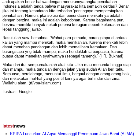
Jadi apakah benar bahwa dengan menurunnya angka pernikahan
Indonesia adalah tanda bahwa masyarakat kita semakin cerdas? Benar,
jika ini tentang kesadaran kita terhadap ‘pentingnya mempersiapkan
pernikahan’. Namun, jika solusi dari penundaan menikahnya adalah
dengan berzina, maka ini adalah kebodohan. Karena bagaimana pun,
berzina memiliki banyak sekali potensi kerugian seperti kekerasan dan
lepas tanggung jawab.
Rasulullah saw. bersabda, “Wahai para pemuda, barangsiapa di antara
kalian yang mampu menikah, maka menikahlah. Karena menikah lebih
dapat menahan pandangan dan lebih memelihara kemaluan. Dan
barangsiapa yng tidak mampu, maka hendaklah ia berpuasa; karena
puasa dapat menekan syahwatnya (sebagai tameng).” (HR. Bukhari)
Maka dari itu, sempurnakanlah akal kita. Jika mau menunda hingga siap
dan mampu, maka tundalah dengan jalan yang sudah Allah beri tahu.
Berpuasa, berolahraga, menuntut ilmu, bergaul dengan orang-orang baik,
dan melakukan hal-hal yang positif lainnya agar terhindar dari zina.
Wallahu alam. (rf/voa-islam.com)
Ilustrasi: Google
latest
news
KPIPA Luncurkan Al-Aqsa Memanggil Perempuan Jawa Barat (ALMA)