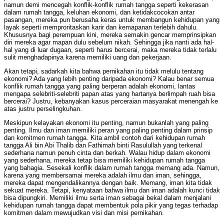
namun demi mencegah konflik-konflik rumah tangga seperti kekerasan
dalam rumah tangga, keluhan ekonomi, dan ketidakcocokan antar
pasangan, mereka pun berusaha keras untuk membangun kehidupan yang
layak seperti memproritaskan karir dan kemapanan terlebih dahulu.
Khususnya bagi perempuan kini, mereka semakin gencar memprinsipkan
diri mereka agar mapan dulu sebelum nikah. Sehingga jika nanti ada hal-
hal yang di luar dugaan, seperti harus bercerai, maka mereka tidak terlalu
sulit menghadapinya karena memiliki uang dan pekerjaan.
Akan tetapi, sadarkah kita bahwa pernikahan itu tidak melulu tentang
ekonomi? Ada yang lebih penting daripada ekonomi? Kalau benar semua
konflik rumah tangga yang paling berperan adalah ekonomi, lantas
mengapa selebriti-selebriti papan atas yang hartanya berlimpah ruah bisa
bercerai? Justru, kebanyakan kasus perceraian masyarakat menengah ke
atas justru perselingkuhan.
Meskipun kelayakan ekonomi itu penting, namun bukanlah yang paling
penting. Ilmu dan iman memiliki peran yang paling penting dalam prinsip
dan komitmen rumah tangga. Kita ambil contoh dari kehidupan rumah
tangga Ali bin Abi Thalib dan Fathimah binti Rasulullah yang terkenal
sederhana namun penuh cinta dan berkah. Walau hidup dalam ekonomi
yang sederhana, mereka tetap bisa memiliki kehidupan rumah tangga
yang bahagia. Sesekali konflik dalam rumah tangga memang ada. Namun,
karena yang membersamai mereka adalah ilmu dan iman, sehingga,
mereka dapat mengendalikannya dengan baik. Memang, iman kita tidak
sekuat mereka. Tetapi, kenyataan bahwa ilmu dan iman adalah kunci tidak
bisa dipungkiri. Memiliki ilmu serta iman sebagai bekal dalam menjalani
kehidupan rumah tangga dapat membentuk pola pikir yang tegas terhadap
komitmen dalam mewujudkan visi dan misi pernikahan.