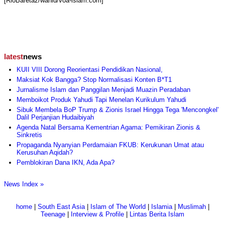
[RioBaretaz/wahid/voa-islam.com]
latest
news
KUII VIII Dorong Reorientasi Pendidikan Nasional,
Maksiat Kok Bangga? Stop Normalisasi Konten B*T1
Jurnalisme Islam dan Panggilan Menjadi Muazin Peradaban
Memboikot Produk Yahudi Tapi Menelan Kurikulum Yahudi
Sibuk Membela BoP Trump & Zionis Israel Hingga Tega 'Mencongkel'
Dalil Perjanjian Hudaibiyah
Agenda Natal Bersama Kementrian Agama: Pemikiran Zionis &
Sinkretis
Propaganda Nyanyian Perdamaian FKUB: Kerukunan Umat atau
Kerusuhan Aqidah?
Pemblokiran Dana IKN, Ada Apa?
News Index »
home
|
South East Asia
|
Islam of The World
|
Islamia
|
Muslimah
|
Teenage
|
Interview & Profile
|
Lintas Berita Islam