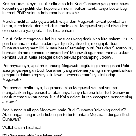
Kembali masuknya Jusuf Kalla atas lobi Budi Gunawan yang membawa
kepentingan politik dari kepolisian menimbulkan tanda tanya besar bagi
internal PDIP selama beberapa hari terakhir.
Mereka melihat ada gejala tidak wajar dari Megawati terkait perubahan
besar, mendadak, dan sedikit memaksa ini. Megawati seperti disandera
oleh sesuatu yang kita tidak bisa pahami.
Jusuf Kalla mengetahui hal itu; sesuatu yang tidak bisa kita pahami itu. Ia
pun bersama mantan ajudannya, Irjen Syafruddin, mengajak Budi
Gunawan yang memiliki ‘kuasa besar’ terhadap putri Presiden Sukarno ini,
bermain dalam skenario ‘menyandera’ Megawati agar mau memasukkan
kembali Jusuf Kalla sebagai calon terkuat pendamping Jokowi.
Pertanyaannya, apakah memang Megawati begitu ingin menguasai Polri
atau jangan-jangan Budi Gunawan yang sebenarnya ingin mengembalikan
pengaruh dalam korpsnya itu lewat ‘penyanderaan’-nya terhadap
Megawati?
Pertanyaan berikutnya, bagaimana bisa Megawati sampai-sampai
mengabaikan tiga penasihat utamanya hanya karena lobi Budi Gunawan
untuk memasukkan nama Jusuf Kalla dalam bursa cawapres pendamping
Jokowi?
Ada hutang budi apa Megawati pada Budi Gunawan ‘rekening gendut’?
Atau jangan-jangan ada hubungan tertentu antara Megawati dengan Budi
Gunawan?
Wallahualam bisahwab...