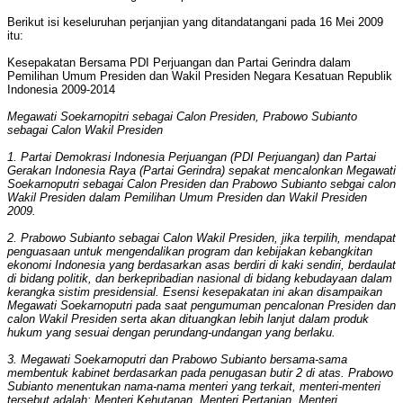
Berikut isi keseluruhan perjanjian yang ditandatangani pada 16 Mei 2009
itu:
Kesepakatan Bersama PDI Perjuangan dan Partai Gerindra dalam
Pemilihan Umum Presiden dan Wakil Presiden Negara Kesatuan Republik
Indonesia 2009-2014
Megawati Soekarnopitri sebagai Calon Presiden, Prabowo Subianto
sebagai Calon Wakil Presiden
1. Partai Demokrasi Indonesia Perjuangan (PDI Perjuangan) dan Partai
Gerakan Indonesia Raya (Partai Gerindra) sepakat mencalonkan Megawati
Soekarnoputri sebagai Calon Presiden dan Prabowo Subianto sebgai calon
Wakil Presiden dalam Pemilihan Umum Presiden dan Wakil Presiden
2009.
2. Prabowo Subianto sebagai Calon Wakil Presiden, jika terpilih, mendapat
penguasaan untuk mengendalikan program dan kebijakan kebangkitan
ekonomi Indonesia yang berdasarkan asas berdiri di kaki sendiri, berdaulat
di bidang politik, dan berkepribadian nasional di bidang kebudayaan dalam
kerangka sistim presidensial. Esensi kesepakatan ini akan disampaikan
Megawati Soekarnoputri pada saat pengumuman pencalonan Presiden dan
calon Wakil Presiden serta akan dituangkan lebih lanjut dalam produk
hukum yang sesuai dengan perundang-undangan yang berlaku.
3. Megawati Soekarnoputri dan Prabowo Subianto bersama-sama
membentuk kabinet berdasarkan pada penugasan butir 2 di atas. Prabowo
Subianto menentukan nama-nama menteri yang terkait, menteri-menteri
tersebut adalah: Menteri Kehutanan, Menteri Pertanian, Menteri