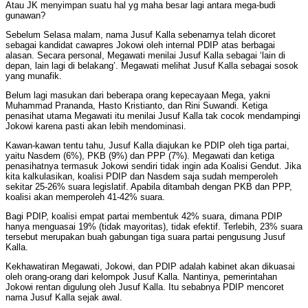
Atau JK menyimpan suatu hal yg maha besar lagi antara mega-budi
gunawan?
Sebelum Selasa malam, nama Jusuf Kalla sebenarnya telah dicoret
sebagai kandidat cawapres Jokowi oleh internal PDIP atas berbagai
alasan. Secara personal, Megawati menilai Jusuf Kalla sebagai ‘lain di
depan, lain lagi di belakang’. Megawati melihat Jusuf Kalla sebagai sosok
yang munafik.
Belum lagi masukan dari beberapa orang kepecayaan Mega, yakni
Muhammad Prananda, Hasto Kristianto, dan Rini Suwandi. Ketiga
penasihat utama Megawati itu menilai Jusuf Kalla tak cocok mendampingi
Jokowi karena pasti akan lebih mendominasi.
Kawan-kawan tentu tahu, Jusuf Kalla diajukan ke PDIP oleh tiga partai,
yaitu Nasdem (6%), PKB (9%) dan PPP (7%). Megawati dan ketiga
penasihatnya termasuk Jokowi sendiri tidak ingin ada Koalisi Gendut. Jika
kita kalkulasikan, koalisi PDIP dan Nasdem saja sudah memperoleh
sekitar 25-26% suara legislatif. Apabila ditambah dengan PKB dan PPP,
koalisi akan memperoleh 41-42% suara.
Bagi PDIP, koalisi empat partai membentuk 42% suara, dimana PDIP
hanya menguasai 19% (tidak mayoritas), tidak efektif. Terlebih, 23% suara
tersebut merupakan buah gabungan tiga suara partai pengusung Jusuf
Kalla.
Kekhawatiran Megawati, Jokowi, dan PDIP adalah kabinet akan dikuasai
oleh orang-orang dari kelompok Jusuf Kalla. Nantinya, pemerintahan
Jokowi rentan digulung oleh Jusuf Kalla. Itu sebabnya PDIP mencoret
nama Jusuf Kalla sejak awal.