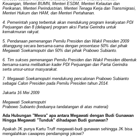
Keuangan, Menteri BUMN, Menteri ESDM, Menteri Kelautan dan
Perikanan, Menteri Perindustrian, Menteri Tenaga Kerja dan Transmigrasi,
Menteri Hukum dan HAM, dan Menteri Pertahanan.
4. Pemerintah yang terbentuk akan mendukung program kerakyatan PDI
Perjuangan dan 8 (delapan) program aksi Partai Gerindra untuk
kemakmuran rakyat.
5. Pendanaan pemenangan Pemilu Presiden dan Wakil Presiden 2009
ditanggung secara bersama-sama dengan prosentase 50% dari pihak
Megawati Soekarnoputri dan 50% dari pihak Prabowo Subianto.
6. Tim sukses pemenangan Pemilu Presiden dan Wakil Presiden dibentuk
bersama-sama melibatkan kader PDI Perjuangan dan Partai Gerindra
serta unsur-unsur masyarakat.
7. Megawati Soekarnoputri mendukung pencalonan Prabowo Subianto
sebagai Calon Presiden pada Pemilu Presiden tahun 2014.
Jakarta 16 Mei 2009
Megawati Soekarnoputri
Prabowo Subianto (keduanya tandatangan di atas materai)
Ada Hubungan "Mesra" apa antara Megawati dengan Budi Gunawan
Hingga Megawati "Tunduk" dihadapan Budi gunawan?
Apakah JK punya Kartu Truff megawati-budi gunawan sehingga JK bisa
mengalahkan cawapres pendampingi jokowi?