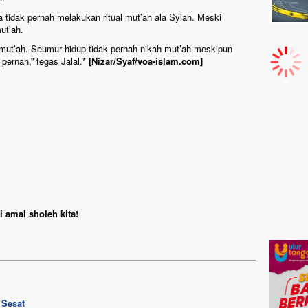
idak pernah melakukan ritual mut’ah ala Syiah. Meski
mut’ah.
ah mut’ah. Seumur hidup tidak pernah nikah mut’ah meskipun
 pernah,” tegas Jalal.*
[Nizar/Syaf/voa-islam.com]
 amal sholeh kita!
 Sesat