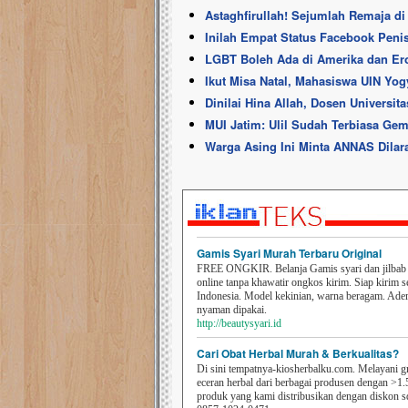
Astaghfirullah! Sejumlah Remaja di
Inilah Empat Status Facebook Peni
LGBT Boleh Ada di Amerika dan Erop
Ikut Misa Natal, Mahasiswa UIN Yog
Dinilai Hina Allah, Dosen Universit
MUI Jatim: Ulil Sudah Terbiasa Ge
Warga Asing Ini Minta ANNAS Dilar
Gamis Syari Murah Terbaru Original
FREE ONGKIR. Belanja Gamis syari dan jilbab t
online tanpa khawatir ongkos kirim. Siap kirim s
Indonesia. Model kekinian, warna beragam. Ad
nyaman dipakai.
http://beautysyari.id
Cari Obat Herbal Murah & Berkualitas?
Di sini tempatnya-kiosherbalku.com. Melayani g
eceran herbal dari berbagai produsen dengan >1.
produk yang kami distribusikan dengan diskon 