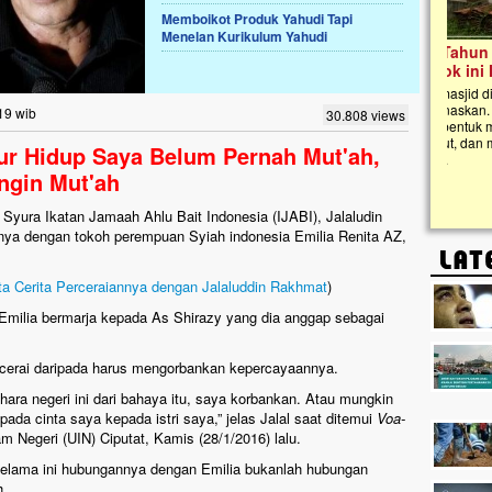
Memboikot Produk Yahudi Tapi
Menelan Kurikulum Yahudi
Lima Tahun Mangkrak, Masjid di
Pelosok ini Mengenaskan. Ayo Bantu.!!
Nasib masjid di Kampung Cilumbu ini sungguh
mengenaskan. Lima tahun mangkrak, kini nyaris
19 wib
30.808 views
tak berbentuk masjid, dipenuhi rumput liar,
berlumut, dan menghitam terpapar panas dan
ur Hidup Saya Belum Pernah Mut'ah,
hujan....
Ingin Mut'ah
Syura Ikatan Jamaah Ahlu Bait Indonesia (IJABI), Jalaludin
ya dengan tokoh perempuan Syiah indonesia Emilia Renita AZ,
ita Cerita Perceraiannya dengan Jalaluddin Rakhmat
)
 Emilia bermarja kepada As Shirazy yang dia anggap sebagai
ercerai daripada harus mengorbankan kepercayaannya.
ara negeri ini dari bahaya itu, saya korbankan. Atau mungkin
pada cinta saya kepada istri saya,” jelas Jalal saat ditemui
Voa-
am Negeri (UIN) Ciputat, Kamis (28/1/2016) lalu.
elama ini hubungannya dengan Emilia bukanlah hubungan
h.