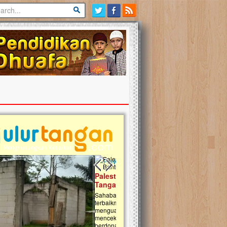
Previous slide
Next slide
tina Masih Berduka, Ayo Ulurkan
Open Donasi Wakaf Pembangu
n Bantu Mereka
Rumah Qur'an & TK Islam Terp
t, Ulurtangan mari kirimkan dukungan
Najjah di Jonggol
mu untuk warga Palestina di Gaza demi
tkan mereka menghadapi situasi
Saat ini, Ulurtangan bersama Yayasan 
am ini. Mari dukung mereka dengan
Najjahtul Islam Jonggol sedang merintis
si dengan cara:...
pembangunan Rumah Qur’an dan Tama