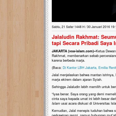
Sabtu, 21 Safar 1448 H / 30 Januari 2016 19:
Jalaludin Rakhmat: Seum
tapi Secara Pribadi Saya 
JAKARTA (voa-islam.com)--
Ketua Dewan 
Rakhmat, membenarkan sebab perceraiann
karena berbeda marja.
(Baca:
Di Kantor LBH Jakarta, Emilia Ren
Jalal menjelaskan bahwa mantan istrinya,
marja ektrem dalam ajaran Syiah.
Sehingga Jalaludin lebih memilih untuk b
“Iyaa benar. Saya orang yang demi memelih
cinta saya kepada umat ini lebih besar dari
Islam
usai acara diskusi di Universitas Isl
Kemudian, Jalal menepis tuduhan bahwa s
perkawinan resmi, namun hubungan mut’a