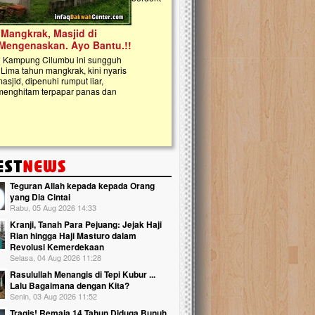
kanak Islam Terpadu (TKIT) An Najjah d
Gedung Majelis Taklim di Jonggol,...
Teguran Allah kepada kepada Orang
yang Dia Cintai
Rabu, 05 Aug 2026 14:33
Kranji, Tanah Para Pejuang: Jejak Haji
Rian hingga Haji Masturo dalam
Revolusi Kemerdekaan
Selasa, 04 Aug 2026 11:28
Rasulullah Menangis di Tepi Kubur ...
Lalu Bagaimana dengan Kita?
Senin, 03 Aug 2026 11:52
Tragis! Remaja 14 Tahun Diduga Bunuh