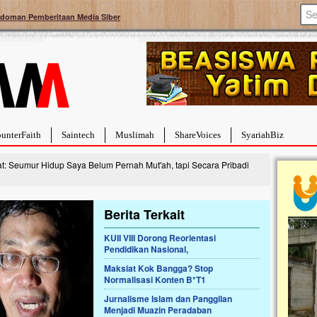
doman Pemberitaan Media Siber
unterFaith
Saintech
Muslimah
ShareVoices
SyariahBiz
t: Seumur Hidup Saya Belum Pernah Mut'ah, tapi Secara Pribadi
Berita Terkait
KUII VIII Dorong Reorientasi
a Hebat Sembuh Dari
Pales
Pendidikan Nasional,
arah
Tanga
Maksiat Kok Bangga? Stop
dipenuhi dengan
Sahaba
Normalisasi Konten B*T1
erat. Meskipun baru
terbaik
ayi yang imut ini harus
mengua
Jurnalisme Islam dan Panggilan
g dahsyat, yaitu tumor
mencek
Menjadi Muazin Peradaban
an...
berdona