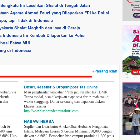
 Bengkulu Ini Lecehkan Shalat di Tengah Jalan
staan Agama Ahmad Fauzi yang Dilaporkan FPI ke Polisi
a, tapi Tidak di Indonesia
yakarta Shalat Maghrib dan Isya di Gereja
as Indonesia Ini Kembali Dilaporkan ke Polisi
mbosi Fatwa MUI
ang di Indonesia
+Pasang iklan
Dicari, Reseller & Dropshipper Tas Online
erbaru via
Mau penghasilan tambahan? Yuk jadi reseller tas TBMR.
eluruh
Tanpa modal, bisa dikerjakan siapa saja dari rumah atau di
em dan
waktu senggang. Daftar sekarang dan dapatkan diskon
khusus reseller
http://www.tasbrandedmurahriri.com
NABAWI HERBA
rosir &
Suplier dan Distributor Aneka Obat Herbal & Pengobatan
500 jenis
Islami. Melayani Eceran & Grosir Minimal 350,000 dengan
sd 60% Hub:
diskon s.d 60%. Pembelian bisa campur produk >1.300 jenis