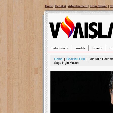
|
|
|
|
Home
Redaksi
Advertisement
Kirim Naskah
Pe
Indonesiana
Worlds
Islamia
Co
Home
|
Ghazwul Fikri
| Jalaludin Rakhma
Saya Ingin Mut'ah
Bantu Naura, Balit
Tumor Pembuluh D
Hidup Naura Salsabila 
rintangan yang sangat b
berusia sepuluh bulan, b
menghadapi penyakit yan
pembuluh darah berukur