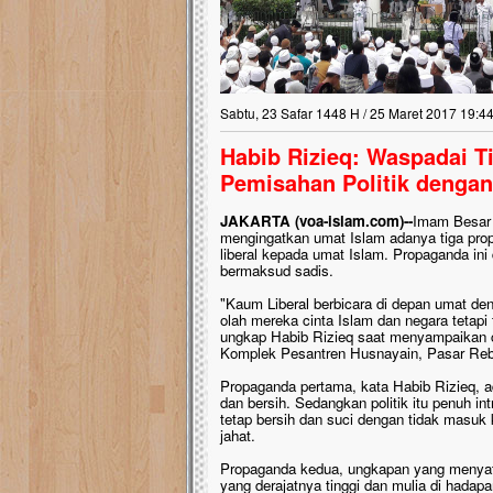
Sabtu, 23 Safar 1448 H / 25 Maret 2017 19:4
Habib Rizieq: Waspadai T
Pemisahan Politik denga
JAKARTA (voa-islam.com)--
Imam Besar 
mengingatkan umat Islam adanya tiga pro
liberal kepada umat Islam. Propaganda ini
bermaksud sadis.
"Kaum Liberal berbicara di depan umat den
olah mereka cinta Islam dan negara tetap
ungkap Habib Rizieq saat menyampaikan ce
Komplek Pesantren Husnayain, Pasar Rebo
Propaganda pertama, kata Habib Rizieq, 
dan bersih. Sedangkan politik itu penuh in
tetap bersih dan suci dengan tidak masuk 
jahat.
Propaganda kedua, ungkapan yang menyata
yang derajatnya tinggi dan mulia di hadapa