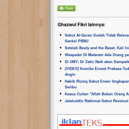
Ghazwul Fikri lainnya:
Sebut Al-Quran Sudah Tidak Releva
Sanksi PBNU
Setelah Beuty and the Beast, Kali 
Waspada! Di Mataram Ada Orang y
Di UMY, Dr Zakir Naik akan Sampai
[VIDEO] Komika Ernest Prakasa Tudu
Angin
Habib Rizieq Sebut Enam Ungkapan
Seribu
Kasus Cuitan "Allah Bukan Orang A
Jalaluddin Rakhmat Sebut Revolusi 