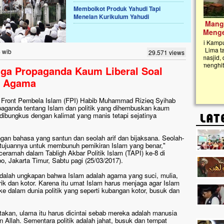
Memboikot Produk Yahudi Tapi
Menelan Kurikulum Yahudi
Lima Tahun Mangkrak, Masjid di
Pelosok ini Mengenaskan. Ayo Bantu.!!
Nasib masjid di Kampung Cilumbu ini sungguh
mengenaskan. Lima tahun mangkrak, kini nyaris
4 wib
29.571 views
tak berbentuk masjid, dipenuhi rumput liar,
berlumut, dan menghitam terpapar panas dan
iga Propaganda Kaum Liberal Soal
hujan....
n Agama
Front Pembela Islam (FPI) Habib Muhammad Rizieq Syihab
paganda tentang Islam dan politik yang dihembuskan kaum
 dibungkus dengan kalimat yang manis tetapi sejatinya
gan bahasa yang santun dan seolah arif dan bijaksana. Seolah-
i tujuannya untuk membunuh pemikiran Islam yang benar,"
ramah dalam Tabligh Akbar Politik Islam (TAPI) ke-8 di
, Jakarta Timur, Sabtu pagi (25/03/2017).
adalah ungkapan bahwa Islam adalah agama yang suci, mulia,
trik dan kotor. Karena itu umat Islam harus menjaga agar Islam
ke dalam dunia politik yang seperti kubangan kotor, busuk dan
kan, ulama itu harus dicintai sebab mereka adalah manusia
n Allah. Sementara politik adalah jahat, busuk dan tempat