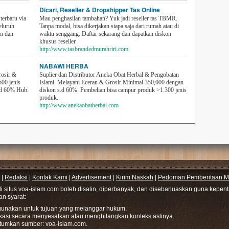
Dicari, Reseller & Dropshipper Tas Online
erbaru via
Mau penghasilan tambahan? Yuk jadi reseller tas TBMR.
eluruh
Tanpa modal, bisa dikerjakan siapa saja dari rumah atau di
em dan
waktu senggang. Daftar sekarang dan dapatkan diskon
khusus reseller
http://www.tasbrandedmurahriri.com
NABAWI HERBA
rosir &
Suplier dan Distributor Aneka Obat Herbal & Pengobatan
500 jenis
Islami. Melayani Eceran & Grosir Minimal 350,000 dengan
sd 60% Hub:
diskon s.d 60%. Pembelian bisa campur produk >1.300 jenis
produk.
http://www.anekaobatherbal.com
|
Redaksi
|
Kontak Kami
|
Advertisement
|
Kirim Naskah
|
Pedoman Pemberitaan Me
di situs voa-islam.com boleh disalin, diperbanyak, dan disebarluaskan guna kepe
gan syarat:
hgunakan untuk tujuan yang melanggar hukum.
ikasi secara menyesatkan atau menghilangkan konteks aslinya.
tumkan sumber: voa-islam.com.