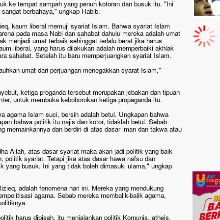
uk ke tempat sampah yang penuh kotoran dan busuk itu. "Ini
i sangat berbahaya," ungkap Habib.
zieq, kaum liberal memuji syariat Islam. Bahwa syariat Islam
 karena pada masa Nabi dan sahabat dahulu mereka adalah umat
ak menjadi umat terbaik sehinggat terlalu berat jika harus
kaum liberal, yang harus dilakukan adalah memperbaiki akhlak
ara sahabat. Setelah itu baru memperjuangkan syariat Islam.
njauhkan umat dari perjuangan menegakkan syarat Islam,"
but, ketiga proganda tersebut merupakan jebakan dan tipuan
nter, untuk membuka keboborokan ketiga propaganda itu.
a agama Islam suci, bersih adalah betul. Ungkapan bahwa
pan bahwa politik itu najis dan kotor, tidaklah betul. Sebab
yang memainkannya dan berdiri di atas dasar iman dan takwa atau
dha Allah, atas dasar syariat maka akan jadi politik yang baik
, politik syariat. Tetapi jika atas dasar hawa nafsu dan
tik yang busuk. Ini yang tidak boleh dimasuki ulama," ungkap
 Rizieq, adalah fenomena hari ini. Mereka yang mendukung
 mempolitisasi agama. Sebab mereka membalik-balik agama,
olitiknya.
tik harus dipisah, itu menjalankan politik Komunis, atheis,