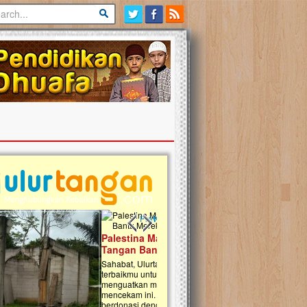
Previous slide
Next slide
tina Masih Berduka, Ayo Ulurkan
Open Donasi Wakaf Pembangu
n Bantu Mereka
Rumah Qur'an & TK Islam Terp
t, Ulurtangan mari kirimkan dukungan
Najjah di Jonggol
mu untuk warga Palestina di Gaza demi
tkan mereka menghadapi situasi
Saat ini, Ulurtangan bersama Yayasan 
am ini. Mari dukung mereka dengan
Najjahtul Islam Jonggol sedang merintis
si dengan cara:...
pembangunan Rumah Qur’an dan Tama