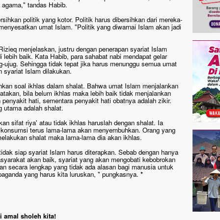
n agama," tandas Habib.
hkan politik yang kotor. Politik harus dibersihkan dari mereka-
menyesatkan umat Islam. "Politik yang diwarnai Islam akan jadi
Rizieq menjelaskan, justru dengan penerapan syariat Islam
 lebih baik. Kata Habib, para sahabat nabi mendapat gelar
ug-ujug. Sehingga tidak tepat jika harus menunggu semua umat
n syariat Islam dilakukan.
kan soal ikhlas dalam shalat. Bahwa umat Islam menjalankan
atakan, bila belum ikhlas maka lebih baik tidak menjalankan
h penyakit hati, sementara penyakit hati obatnya adalah zikir.
ng utama adalah shalat.
an sifat riya' atau tidak ikhlas haruslah dengan shalat. Ia
ka dikonsumsi terus lama-lama akan menyembuhkan. Orang yang
s melakukan shalat maka lama-lama dia akan ikhlas.
tidak siap syariat Islam harus diterapkan. Sebab dengan hanya
syarakat akan baik, syariat yang akan mengobati kebobrokan
nkan secara lengkap yang tidak ada alasan bagi manusia untuk
paganda yang harus kita luruskan, " pungkasnya.
*
 amal sholeh kita!