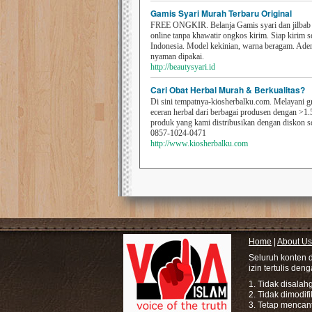
Gamis Syari Murah Terbaru Original
FREE ONGKIR. Belanja Gamis syari dan jilbab t
online tanpa khawatir ongkos kirim. Siap kirim s
Indonesia. Model kekinian, warna beragam. Ad
nyaman dipakai.
http://beautysyari.id
Cari Obat Herbal Murah & Berkualitas?
Di sini tempatnya-kiosherbalku.com. Melayani g
eceran herbal dari berbagai produsen dengan >1.
produk yang kami distribusikan dengan diskon 
0857-1024-0471
http://www.kiosherbalku.com
Home
|
About Us
Seluruh konten 
izin tertulis den
1. Tidak disala
2. Tidak dimodif
3. Tetap mencan