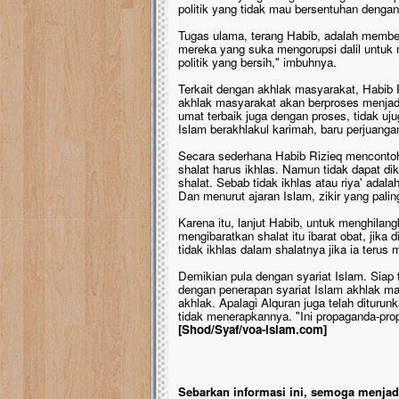
politik yang tidak mau bersentuhan denga
Tugas ulama, terang Habib, adalah membersi
mereka yang suka mengorupsi dalil untuk 
politik yang bersih," imbuhnya.
Terkait dengan akhlak masyarakat, Habib 
akhlak masyarakat akan berproses menjadi
umat terbaik juga dengan proses, tidak uj
Islam berakhlakul karimah, baru perjuanga
Secara sederhana Habib Rizieq mencontoh
shalat harus ikhlas. Namun tidak dapat dik
shalat. Sebab tidak ikhlas atau riya' adala
Dan menurut ajaran Islam, zikir yang pali
Karena itu, lanjut Habib, untuk menghilangk
mengibaratkan shalat itu ibarat obat, ji
tidak ikhlas dalam shalatnya jika ia teru
Demikian pula dengan syariat Islam. Siap 
dengan penerapan syariat Islam akhlak ma
akhlak. Apalagi Alquran juga telah dituru
tidak menerapkannya. "Ini propaganda-pro
[Shod/Syaf/voa-islam.com]
Sebarkan informasi ini, semoga menjadi