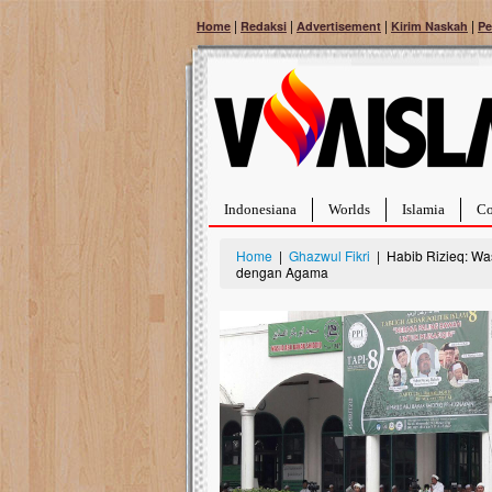
|
|
|
|
Home
Redaksi
Advertisement
Kirim Naskah
Pe
Indonesiana
Worlds
Islamia
Co
Home
|
Ghazwul Fikri
| Habib Rizieq: Wa
dengan Agama
Bantu Naura, Balit
Tumor Pembuluh D
Hidup Naura Salsabila 
rintangan yang sangat b
berusia sepuluh bulan, b
menghadapi penyakit yan
pembuluh darah berukur