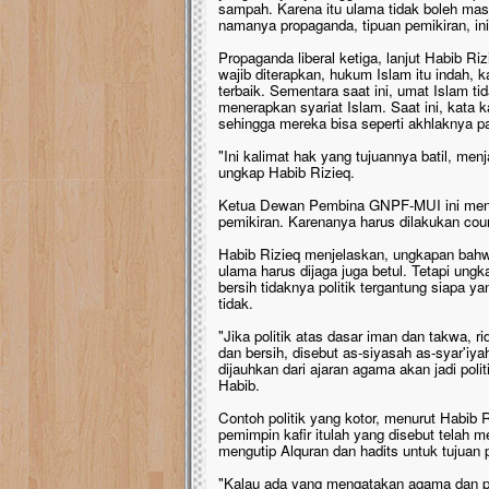
sampah. Karena itu ulama tidak boleh mas
namanya propaganda, tipuan pemikiran, in
Propaganda liberal ketiga, lanjut Habib Ri
wajib diterapkan, hukum Islam itu indah,
terbaik. Sementara saat ini, umat Islam tid
menerapkan syariat Islam. Saat ini, kata 
sehingga mereka bisa seperti akhlaknya p
"Ini kalimat hak yang tujuannya batil, me
ungkap Habib Rizieq.
Ketua Dewan Pembina GNPF-MUI ini menye
pemikiran. Karenanya harus dilakukan cou
Habib Rizieq menjelaskan, ungkapan bahw
ulama harus dijaga juga betul. Tetapi ungka
bersih tidaknya politik tergantung siapa 
tidak.
"Jika politik atas dasar iman dan takwa, ri
dan bersih, disebut as-siyasah as-syar'iyah
dijauhkan dari ajaran agama akan jadi poli
Habib.
Contoh politik yang kotor, menurut Habib
pemimpin kafir itulah yang disebut telah
mengutip Alquran dan hadits untuk tujuan p
"Kalau ada yang mengatakan agama dan poli