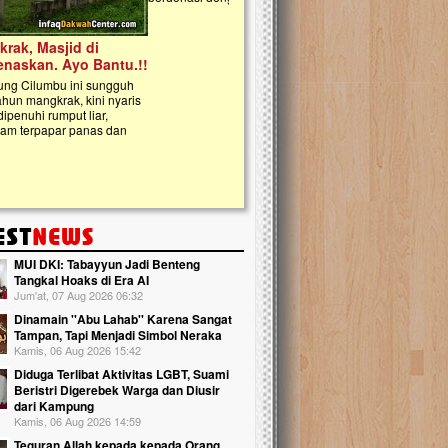
kanak Islam Terpadu (TKIT) An Najjah d
Gedung Majelis Taklim di Jonggol,...
MUI DKI: Tabayyun Jadi Benteng
Tangkal Hoaks di Era AI
Jum'at, 07 Aug 2026 06:32
Dinamain ''Abu Lahab'' Karena Sangat
Tampan, Tapi Menjadi Simbol Neraka
Kamis, 06 Aug 2026 15:42
Diduga Terlibat Aktivitas LGBT, Suami
Beristri Digerebek Warga dan Diusir
dari Kampung
Kamis, 06 Aug 2026 14:59
Teguran Allah kepada kepada Orang