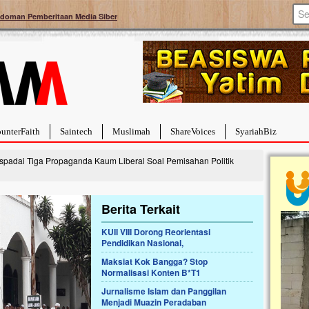
doman Pemberitaan Media Siber
unterFaith
Saintech
Muslimah
ShareVoices
SyariahBiz
spadai Tiga Propaganda Kaum Liberal Soal Pemisahan Politik
Berita Terkait
KUII VIII Dorong Reorientasi
a Hebat Sembuh Dari
Pales
Pendidikan Nasional,
arah
Tanga
Maksiat Kok Bangga? Stop
dipenuhi dengan
Sahaba
Normalisasi Konten B*T1
erat. Meskipun baru
terbaik
ayi yang imut ini harus
mengua
Jurnalisme Islam dan Panggilan
g dahsyat, yaitu tumor
mencek
Menjadi Muazin Peradaban
an...
berdona