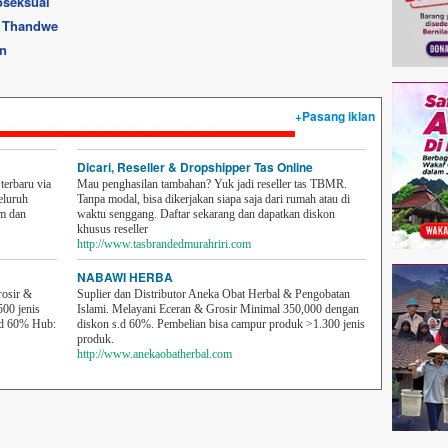
oseksual
i Thandwe
n
+Pasang iklan
Dicari, Reseller & Dropshipper Tas Online
erbaru via
Mau penghasilan tambahan? Yuk jadi reseller tas TBMR.
eluruh
Tanpa modal, bisa dikerjakan siapa saja dari rumah atau di
em dan
waktu senggang. Daftar sekarang dan dapatkan diskon
khusus reseller
http://www.tasbrandedmurahriri.com
NABAWI HERBA
rosir &
Suplier dan Distributor Aneka Obat Herbal & Pengobatan
500 jenis
Islami. Melayani Eceran & Grosir Minimal 350,000 dengan
sd 60% Hub:
diskon s.d 60%. Pembelian bisa campur produk >1.300 jenis
produk.
http://www.anekaobatherbal.com