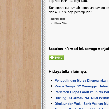
tiap hari lahir 132 bayi baru.
Sementara itu, jumlah kematian bayi sela
dan 46,07 % bayi perempuan.*
Rep: Panji Islam
Red: Cholis Akbar
Sebarkan informasi ini, semoga menjadi
Hidayatullah lainnya:
Penggulingan Mursy Direncanakan M
Pasca Gempa, 22 Meninggal, Telek
Parlemen Eropa Cabut Imunitas Poli
Dukung UU Ormas PKS Nilai Perkua
Direktur dan Wakil Bank Vatikan Mu