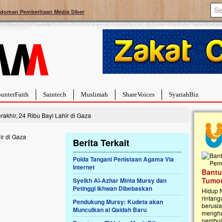
doman Pemberitaan Media Siber
unterFaith
Saintech
Muslimah
ShareVoices
SyariahBiz
akhir, 24 Ribu Bayi Lahir di Gaza
Berita Terkait
Polda Tangani Penistaan Agama Via
Internet
Bantu
f Pembangunan
Ulurtangan Bersama PDUI Kota Bekasi
Tumor
Syeikh Al-Azhar Minta Mursy dan
 Islam Terpadu An
Safari Wakaf Qur'an dan Tebar
Petinggi Ikhwan Dibebaskan
Hidup 
Sembako ke Pelosok Negeri
rintang
Pendukung Mursy: Kudeta akan
berusia
ersama Yayasan An
Mari bergabung dalam memperkuat jaringan
Munculkan al Qaidah Baru
menghad
 sedang merintis
kebaikan di pelosok negeri dengan Wakaf Al-
pembulu
r’an dan Taman Kanak-
Qur'an. Jangan ragu untuk menjadi bagian dari