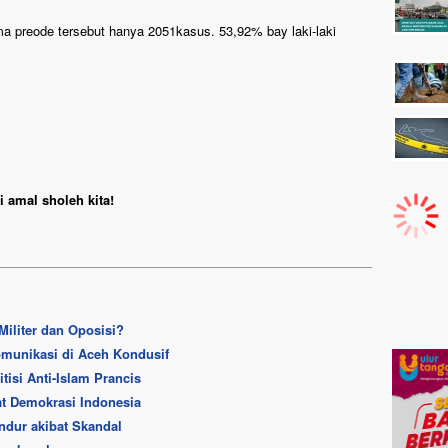
ma preode tersebut hanya 2051kasus. 53,92% bay laki-laki
 amal sholeh kita!
iliter dan Oposisi?
omunikasi di Aceh Kondusif
tisi Anti-Islam Prancis
t Demokrasi Indonesia
ndur akibat Skandal