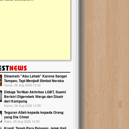
Lima Tahun Mangkrak, Masjid d
Pelosok ini Mengenaskan. Ayo B
Nasib masjid di Kampung Cilumbu ini 
mengenaskan. Lima tahun mangkrak, kin
tak berbentuk masjid, dipenuhi rumput li
berlumut, dan menghitam terpapar pan
hujan....
Dinamain ''Abu Lahab'' Karena Sangat
Tampan, Tapi Menjadi Simbol Neraka
Kamis, 06 Aug 2026 15:42
Diduga Terlibat Aktivitas LGBT, Suami
Beristri Digerebek Warga dan Diusir
dari Kampung
Kamis, 06 Aug 2026 14:59
Teguran Allah kepada kepada Orang
yang Dia Cintai
Rabu, 05 Aug 2026 14:33
Kranji, Tanah Para Pejuang: Jejak Haji