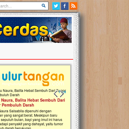
Previous slide
Next slide
 Naura, Balita Hebat Sembuh Dari
 Pembuluh Darah
Naura Salsabila dipenuhi dengan
an yang sangat berat. Meskipun baru
 sepuluh bulan, bayi yang imut ini harus
api penyakit yang dahsyat, yaitu tumor
h darah berukuran...