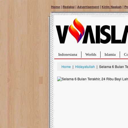
|
|
|
|
Home
Redaksi
Advertisement
Kirim Naskah
Pe
Indonesiana
Worlds
Islamia
Co
Home
|
Hidayatullah
| Selama 6 Bulan Ter
Palestina Masih Berduka, Ayo Ulurkan
Open Donasi Waka
Tangan Bantu Mereka
Rumah Qur'an & TK
Sahabat, Ulurtangan mari kirimkan dukungan
Najjah di Jonggol
terbaikmu untuk warga Palestina di Gaza demi
menguatkan mereka menghadapi situasi
Saat ini, Ulurtangan b
mencekam ini. Mari dukung mereka dengan
Najjahtul Islam Jonggol
berdonasi dengan cara:...
pembangunan Rumah Qu