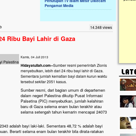
Penutupan TV Islam Mesir Dikecam
IT) An Najjah dan
kebaikan ini. Abadikan harta dengan wakaf Al-
Pengamat Media
 Jonggol,...
Qur'an dan saksikan...
ib
14.348 views
24 Ribu Bayi Lahir di Gaza
Kamis, 04 Juli 2013
yi Palestina
Hidayatullah.com--
Sumber resmi pemerintah Zionis
menyebutkan, lebih dari 24 ribu bayi lahir di Gaza.
Sementara jumlah kematian bayi dalam kurun waktu
tersebut sekitar 2051 kasus.
Sumber resmi, dari bagian umum di departemen
dalam negeri Palestina dikutip Pusat Informasi
Palsetina (PIC) menyebutkan, jumlah kelahiran
baru di Gaza selema enam bulan terakhir atau
selama setengah tahun kemarin mencapai 24073
2343 adalah bayi laki-laki. Sementara 48,72 % adalah bayi
an. Berarti selama enam bulan terakhir bila dirata-ratakan