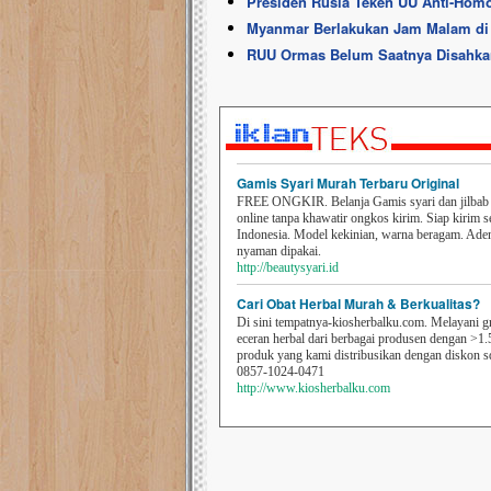
Presiden Rusia Teken UU Anti-Hom
Myanmar Berlakukan Jam Malam d
RUU Ormas Belum Saatnya Disahka
Gamis Syari Murah Terbaru Original
FREE ONGKIR. Belanja Gamis syari dan jilbab t
online tanpa khawatir ongkos kirim. Siap kirim s
Indonesia. Model kekinian, warna beragam. Ad
nyaman dipakai.
http://beautysyari.id
Cari Obat Herbal Murah & Berkualitas?
Di sini tempatnya-kiosherbalku.com. Melayani g
eceran herbal dari berbagai produsen dengan >1.
produk yang kami distribusikan dengan diskon 
0857-1024-0471
http://www.kiosherbalku.com