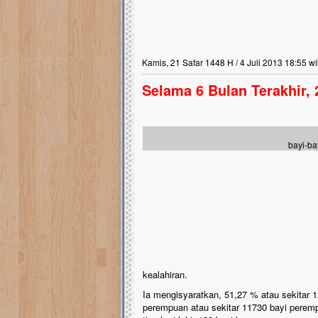
kanak Islam Terpadu (TK
Gedung Majelis Taklim di
antu.!!
ungguh
Kamis, 21 Safar 1448 H / 4 Juli 2013 18:55 w
 nyaris
,
Selama 6 Bulan Terakhir, 
s dan
bayi-ba
kealahiran.
Ia mengisyaratkan, 51,27 % atau sekitar 1
perempuan atau sekitar 11730 bayi perempu