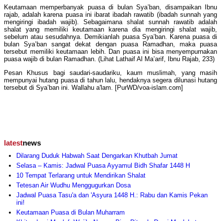
Keutamaan memperbanyak puasa di bulan Sya’ban, disampaikan Ibnu
rajab, adalah karena puasa ini ibarat ibadah rawatib (ibadah sunnah yang
mengiringi ibadah wajib). Sebagaimana shalat sunnah rawatib adalah
shalat yang memiliki keutamaan karena dia mengiringi shalat wajib,
sebelum atau sesudahnya. Demikianlah puasa Sya’ban. Karena puasa di
bulan Sya’ban sangat dekat dengan puasa Ramadhan, maka puasa
tersebut memiliki keutamaan lebih. Dan puasa ini bisa menyempurnakan
puasa wajib di bulan Ramadhan. (Lihat Lathaif Al Ma’arif, Ibnu Rajab, 233)
Pesan Khusus bagi saudari-saudariku, kaum muslimah, yang masih
mempunyai hutang puasa di tahun lalu, hendaknya segera dilunasi hutang
tersebut di Sya’ban ini. Wallahu a'lam. [PurWD/voa-islam.com]
latest
news
Dilarang Duduk Habwah Saat Dengarkan Khutbah Jumat
Selasa – Kamis: Jadwal Puasa Ayyamul Bidh Shafar 1448 H
10 Tempat Terlarang untuk Mendirikan Shalat
Tetesan Air Wudhu Menggugurkan Dosa
Jadwal Puasa Tasu'a dan 'Asyura 1448 H.: Rabu dan Kamis Pekan
ini!
Keutamaan Puasa di Bulan Muharram