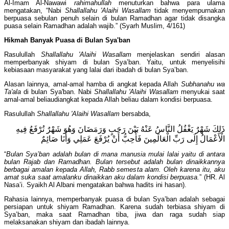
Al-Imam Al-Nawawi
rahimahullah
menuturkan bahwa para ulama
mengatakan, “Nabi
Shallallahu 'Alaihi Wasallam
tidak menyempurnakan
berpuasa sebulan penuh selain di bulan Ramadhan agar tidak disangka
puasa selain Ramadhan adalah wajib.” (Syarh Muslim, 4/161)
Hikmah Banyak Puasa di Bulan Sya'ban
Rasulullah
Shallallahu 'Alaihi Wasallam
menjelaskan sendiri alasan
memperbanyak shiyam di bulan Sya’ban. Yaitu, untuk menyelisihi
kebiasaan masyarakat yang lalai dari ibadah di bulan Sya’ban.
Alasan lainnya, amal-amal hamba di angkat kepada Allah
Subhanahu wa
Ta'ala
di bulan Sya'ban. Nabi
Shallallahu 'Alaihi Wasallam
menyukai saat
amal-amal beliaudiangkat kepada Allah beliau dalam kondisi berpuasa.
Rasulullah
Shallallahu 'Alaihi Wasallam
bersabda,
ذَلِكَ شَهْرٌ يَغْفُلُ النَّاسُ عَنْهُ بَيْنَ رَجَبٍ وَرَمَضَانَ وَهُوَ شَهْرٌ تُرْفَعُ فِيهِ
الْأَعْمَالُ إِلَى رَبِّ الْعَالَمِينَ فَأُحِبُّ أَنْ يُرْفَعَ عَمَلِي وَأَنَا صَائِمٌ
“
Bulan Sya’ban adalah bulan di mana manusia mulai lalai yaitu di antara
bulan Rajab dan Ramadhan. Bulan tersebut adalah bulan dinaikkannya
berbagai amalan kepada Allah, Rabb semesta alam. Oleh karena itu, aku
amat suka saat amalanku dinaikkan aku dalam kondisi berpuasa.
” (HR. Al
Nasa’i. Syaikh Al Albani mengatakan bahwa hadits ini hasan).
Rahasia lainnya, memperbanyak puasa di bulan Sya’ban adalah sebagai
persiapan untuk shiyam Ramadhan. Karena sudah terbiasa shiyam di
Sya’ban, maka saat Ramadhan tiba, jiwa dan raga sudah siap
melaksanakan shiyam dan ibadah lainnya.