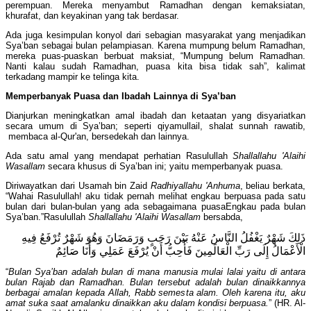
perempuan. Mereka menyambut Ramadhan dengan kemaksiatan,
khurafat, dan keyakinan yang tak berdasar.
Ada juga kesimpulan konyol dari sebagian masyarakat yang menjadikan
Sya’ban sebagai bulan pelampiasan. Karena mumpung belum Ramadhan,
mereka puas-puaskan berbuat maksiat, “Mumpung belum Ramadhan.
Nanti kalau sudah Ramadhan, puasa kita bisa tidak sah”, kalimat
terkadang mampir ke telinga kita.
Memperbanyak Puasa dan Ibadah Lainnya di Sya’ban
Dianjurkan meningkatkan amal ibadah dan ketaatan yang disyariatkan
secara umum di Sya’ban; seperti qiyamullail, shalat sunnah rawatib,
membaca al-Qur'an, bersedekah dan lainnya.
Ada satu amal yang mendapat perhatian Rasulullah
Shallallahu 'Alaihi
Wasallam
secara khusus di Sya’ban ini; yaitu memperbanyak puasa.
Diriwayatkan dari Usamah bin Zaid
Radhiyallahu 'Anhuma
, beliau berkata,
“Wahai Rasulullah! aku tidak pernah melihat engkau berpuasa pada satu
bulan dari bulan-bulan yang ada sebagaimana puasaEngkau pada bulan
Sya’ban.”Rasulullah
Shallallahu 'Alaihi Wasallam
bersabda,
ذَلِكَ شَهْرٌ يَغْفُلُ النَّاسُ عَنْهُ بَيْنَ رَجَبٍ وَرَمَضَانَ وَهُوَ شَهْرٌ تُرْفَعُ فِيهِ
الْأَعْمَالُ إِلَى رَبِّ الْعَالَمِينَ فَأُحِبُّ أَنْ يُرْفَعَ عَمَلِي وَأَنَا صَائِمٌ
“
Bulan Sya’ban adalah bulan di mana manusia mulai lalai yaitu di antara
bulan Rajab dan Ramadhan. Bulan tersebut adalah bulan dinaikkannya
berbagai amalan kepada Allah, Rabb semesta alam. Oleh karena itu, aku
amat suka saat amalanku dinaikkan aku dalam kondisi berpuasa.
” (HR. Al-