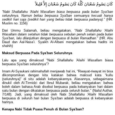
كَانَ يَصُومُ شَعْبَانَ كُلَّهُ كَانَ يَصُومُ شَعْبَانَ إِلاَّ قَلِيلاً
“Nabi Shallallahu 'Alaihi Wasallam biasa berpuasa pada bulan Sya’ban
seluruhnya. Namun beliau berpuasa Sya'ban semuanya kecuali hanya
sedikit hari saja (sedikit hari yang beliau tidak berpuasa padanya).”
(HR.
Muslim no. 1156)
Dari Ummu Salamah, beliau mengatakan, “
Nabi Shallallahu 'Alaihi
Wasallam dalam setahun tidak berpuasa sebulan penuh selain pada bulan
Sya’ban, lalu dilanjutkan dengan berpuasa di bulan Ramadhan.
” (HR. Abu
Daud dan Aal-Nasa’i. Syaikh Al-Albani mengatakan bahwa hadits ini
shahih)
Maksud Berpuasa Pada Sya'ban Seluruhnya
Lalu apa yang dimaksud “Nabi
Shallallahu 'Alaihi Wasallam
biasa
berpuasa Sya’ban seluruhnya”?
Imam Al-Syaukani
rahimahullah
menjawab hal ini, “Riwayat-riwayat ini bisa
dikompromikan dengan kita katakan bahwa maksud kata “kullu
(seluruhnya)” di situ adalah kebanyakannya. Alasannya, sebagaimana
dinukil oleh Al-Tirmidzi dari Ibnul Mubarak, beliau mengatakan: bahwa
boleh dalam bahasa Arab disebut berpuasa pada kebanyakan hari dalam
satu bulan dengan dikatakan berpuasa pada seluruh bulan.” (Nailul Authar,
7/148). Jadi, yang dimaksud oleh Nabi
Shallallahu 'Alaihi Wasallam
berpuasa di seluruh hari bulan Sya’ban adalah berpuasa di kebanyakan
harinya.
Kenapa Nabi Tidak Puasa Penuh di Bulan Sya'ban?