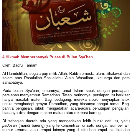
4 Hikmah Memperbanyak Puasa di Bulan Sya'ban
Oleh: Badrul Tamam
Al-Hamdulillah, segala puji milik Allah, Rabb semesta alam. Shalawat dan
salam atas Rasulullah–Shallallahu 'Alaihi Wasallam-, keluarga dan para
sahabatnya.
Pada bulan Sya'ban, umumnya, umat Islam sibuk dengan persiapan-
persiapan menyambut Ramadhan. Tetapi seringnya, persiapan itu berkisar
hanya masalah materi. Bagi pedagang, mereka sibuk menyiapkan stok
untuk menghadapi gebyar Ramadhan, yang biasanya sangat ramai. Bagi
panitia pengajian, sibuk mengadakan acara-acara penutupan pengajian,
biasanya diisi dengan makan-makan atau rekreasi bareng.
Di sebagian daerah ada yang mengadakan lebih buruk dari itu, yaitu
padosan
(mandi bareng) yang terkonsentrasi di satu sungai, sumber air,
sumur keramat atau tempat lainnya yang di situ berkumpul laki-laki dan