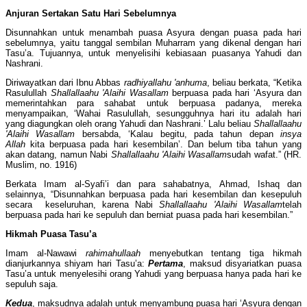
Anjuran Sertakan Satu Hari Sebelumnya
Disunnahkan untuk menambah puasa Asyura dengan puasa pada hari
sebelumnya, yaitu tanggal sembilan Muharram yang dikenal dengan hari
Tasu’a. Tujuannya, untuk menyelisihi kebiasaan puasanya Yahudi dan
Nashrani.
Diriwayatkan dari Ibnu Abbas
radhiyallahu 'anhuma
, beliau berkata, “Ketika
Rasulullah
Shallallaahu 'Alaihi Wasallam
berpuasa pada hari ‘Asyura dan
memerintahkan para sahabat untuk berpuasa padanya, mereka
menyampaikan, ‘Wahai Rasulullah, sesungguhnya hari itu adalah hari
yang diagungkan oleh orang Yahudi dan Nashrani.’ Lalu beliau
Shallallaahu
'Alaihi Wasallam
bersabda, ‘Kalau begitu, pada tahun depan
insya
Allah
kita berpuasa pada hari kesembilan’. Dan belum tiba tahun yang
akan datang, namun Nabi
Shallallaahu 'Alaihi Wasallam
sudah wafat.” (HR.
Muslim, no. 1916)
Berkata Imam al-Syafi’i dan para sahabatnya, Ahmad, Ishaq dan
selainnya, “Disunnahkan berpuasa pada hari kesembilan dan kesepuluh
secara keseluruhan, karena Nabi
Shallallaahu 'Alaihi Wasallam
telah
berpuasa pada hari ke sepuluh dan berniat puasa pada hari kesembilan.”
Hikmah Puasa Tasu’a
Imam al-Nawawi
rahimahullaah
menyebutkan tentang tiga hikmah
dianjurkannya shiyam hari Tasu’a:
Pertama
, maksud disyariatkan puasa
Tasu’a untuk menyelesihi orang Yahudi yang berpuasa hanya pada hari ke
sepuluh saja.
Kedua
, maksudnya adalah untuk menyambung puasa hari ‘Asyura dengan