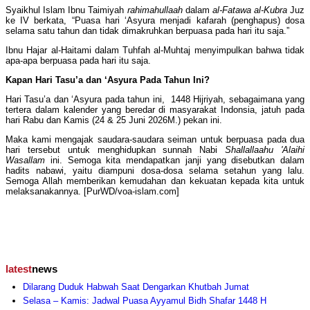
Syaikhul Islam Ibnu Taimiyah
rahimahullaah
dalam
al-Fatawa al-Kubra
Juz
ke IV berkata, “Puasa hari ‘Asyura menjadi kafarah (penghapus) dosa
selama satu tahun dan tidak dimakruhkan berpuasa pada hari itu saja.”
Ibnu Hajar al-Haitami dalam Tuhfah al-Muhtaj menyimpulkan bahwa tidak
apa-apa berpuasa pada hari itu saja.
Kapan Hari Tasu’a dan ‘Asyura Pada Tahun Ini?
Hari Tasu’a dan ‘Asyura pada tahun ini, 1448 Hijriyah, sebagaimana yang
tertera dalam kalender yang beredar di masyarakat Indonsia, jatuh pada
hari Rabu dan Kamis (24 & 25 Juni 2026M.) pekan ini.
Maka kami mengajak saudara-saudara seiman untuk berpuasa pada dua
hari tersebut untuk menghidupkan sunnah Nabi
Shallallaahu 'Alaihi
Wasallam
ini. Semoga kita mendapatkan janji yang disebutkan dalam
hadits nabawi, yaitu diampuni dosa-dosa selama setahun yang lalu.
Semoga Allah memberikan kemudahan dan kekuatan kepada kita untuk
melaksanakannya. [PurWD/voa-islam.com]
latest
news
Dilarang Duduk Habwah Saat Dengarkan Khutbah Jumat
Selasa – Kamis: Jadwal Puasa Ayyamul Bidh Shafar 1448 H