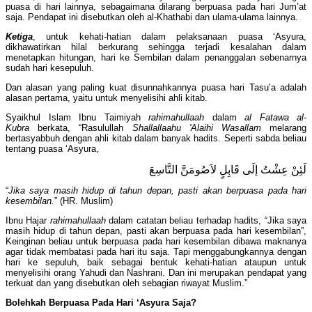
puasa di hari lainnya, sebagaimana dilarang berpuasa pada hari Jum’at
saja. Pendapat ini disebutkan oleh al-Khathabi dan ulama-ulama lainnya.
Ketiga
, untuk kehati-hatian dalam pelaksanaan puasa ‘Asyura,
dikhawatirkan hilal berkurang sehingga terjadi kesalahan dalam
menetapkan hitungan, hari ke Sembilan dalam penanggalan sebenarnya
sudah hari kesepuluh.
Dan alasan yang paling kuat disunnahkannya puasa hari Tasu’a adalah
alasan pertama, yaitu untuk menyelisihi ahli kitab.
Syaikhul Islam Ibnu Taimiyah
rahimahullaah
dalam
al Fatawa al-
Kubra
berkata, “Rasulullah
Shallallaahu 'Alaihi Wasallam
melarang
bertasyabbuh dengan ahli kitab dalam banyak hadits. Seperti sabda beliau
tentang puasa ‘Asyura,
لَئِنْ عِشْتُ إلَى قَابِلٍ لاَصُومَنَّ التَّاسِعَ
“
Jika saya masih hidup di tahun depan, pasti akan berpuasa pada hari
kesembilan.
” (HR. Muslim)
Ibnu Hajar
rahimahullaah
dalam catatan beliau terhadap hadits, “Jika saya
masih hidup di tahun depan, pasti akan berpuasa pada hari kesembilan”,
Keinginan beliau untuk berpuasa pada hari kesembilan dibawa maknanya
agar tidak membatasi pada hari itu saja. Tapi menggabungkannya dengan
hari ke sepuluh, baik sebagai bentuk kehati-hatian ataupun untuk
menyelisihi orang Yahudi dan Nashrani. Dan ini merupakan pendapat yang
terkuat dan yang disebutkan oleh sebagian riwayat Muslim.”
Bolehkah Berpuasa Pada Hari ‘Asyura Saja?