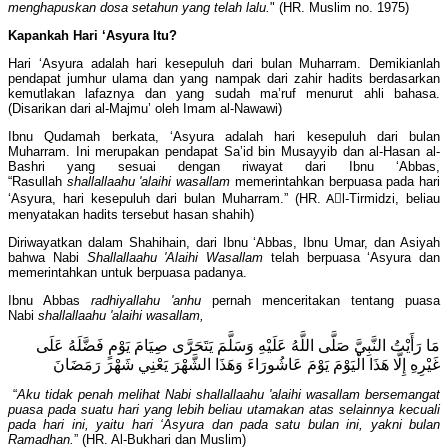
menghapuskan dosa setahun yang telah lalu.
" (HR. Muslim no. 1975)
Kapankah Hari ‘Asyura Itu?
Hari ‘Asyura adalah hari kesepuluh dari bulan Muharram. Demikianlah
pendapat jumhur ulama dan yang nampak dari zahir hadits berdasarkan
kemutlakan lafaznya dan yang sudah ma’ruf menurut ahli bahasa.
(Disarikan dari al-Majmu’ oleh Imam al-Nawawi)
Ibnu Qudamah berkata, ‘Asyura adalah hari kesepuluh dari bulan
Muharram. Ini merupakan pendapat Sa’id bin Musayyib dan al-Hasan al-
Bashri yang sesuai dengan riwayat dari Ibnu ‘Abbas,
“Rasullah
shallallaahu 'alaihi wasallam
memerintahkan berpuasa pada hari
‘Asyura, hari kesepuluh dari bulan Muharram.” (HR. Aِl-Tirmidzi, beliau
menyatakan hadits tersebut hasan shahih)
Diriwayatkan dalam Shahihain, dari Ibnu ‘Abbas, Ibnu Umar, dan Asiyah
bahwa Nabi
Shallallaahu 'Alaihi Wasallam
telah berpuasa ‘Asyura dan
memerintahkan untuk berpuasa padanya.
Ibnu Abbas
radhiyallahu 'anhu
pernah menceritakan tentang puasa
Nabi
shallallaahu 'alaihi wasallam,
مَا رَأَيْتُ النَّبِيَّ صَلَّى اللَّهُ عَلَيْهِ وَسَلَّمَ يَتَحَرَّى صِيَامَ يَوْمٍ فَضَّلَهُ عَلَى
غَيْرِهِ إِلَّا هَذَا الْيَوْمَ يَوْمَ عَاشُورَاءَ وَهَذَا الشَّهْرَ يَعْنِي شَهْرَ رَمَضَانَ
“
Aku tidak penah melihat Nabi shallallaahu 'alaihi wasallam bersemangat
puasa pada suatu hari yang lebih beliau utamakan atas selainnya kecuali
pada hari ini, yaitu hari ‘Asyura dan pada satu bulan ini, yakni bulan
Ramadhan.
” (HR. Al-Bukhari dan Muslim)