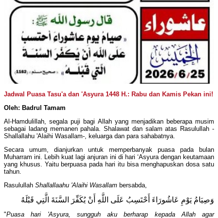
Jadwal Puasa Tasu'a dan 'Asyura 1448 H.: Rabu dan Kamis Pekan ini!
Oleh: Badrul Tamam
Al-Hamdulillah, segala puji bagi Allah yang menjadikan beberapa musim
sebagai ladang memanen pahala. Shalawat dan salam atas Rasulullah -
Shallallahu 'Alaihi Wasallam-, keluarga dan para sahabatnya.
Secara umum, dianjurkan untuk memperbanyak puasa pada bulan
Muharram ini. Lebih kuat lagi anjuran ini di hari ‘Asyura dengan keutamaan
yang khusus. Yaitu berpuasa pada hari itu bisa menghapuskan dosa satu
tahun.
Rasulullah
Shallallaahu 'Alaihi Wasallam
bersabda,
وَصِيَامُ يَوْمِ عَاشُورَاءَ أَحْتَسِبُ عَلَى اللَّهِ أَنْ يُكَفِّرَ السَّنَةَ الَّتِي قَبْلَهُ
"
Puasa hari 'Asyura, sungguh aku berharap kepada Allah agar