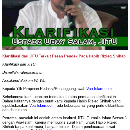
Klarifikasi dari JITU Terkait Pesan Pendek Pada Habib Rizieq Shihab
Klarifikasi dari JITU
Bismillahirrahmanirrahim
Assalamu'alaikum Wr Wb.
Kepada Yth Pimpinan Redaksi/Penanggungjawab
Voa-Islam.com
Sebelumnya kami ucapkan terimakasih atas pemuatan klarifikasi ini.
Dalam kaitannya dengan surat kami kepada Habib Rizieq Shihab yang
dipubliskasikan
Voa-Islam.com
, ada beberapa hal yang perlu diklarifikasi
dan diluruskan.
Pertama, masalah ini adalah antara institusi JITU (Jurnalis Islam Bersatu)
dengan Voa-Islam, karena mempublis surat kami untuk Habib Rizieq
Shihab tanpa konfirmasi, hanya sepihak. Dalam pembicaraan lewat