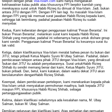
telepon dengan pihak
Voa-Islam.com
kami hanya mengatakan
kekhawatiran kalau publik atau khususnya FPI berpikir kamilah yang
merekayasa surat untuk Habib Rizieq itu dimuat di Voa-Islam. Jadi, bukan
antara JITU dengan FPI. Dengan FPI lain lagi. Itu masalah Voa-Islam
dengan FPI yang tak memuat surat jawaban Habib Rizieq kepada kami,
sehingga tak berimbang, padahal jawaban Habib Rizieq itu sudah
menyebar.
Kedua, Kami keberatan dengan penggunaan kalimat 'Pesan Berantai'. Ini
bukan 'Pesan Berantai', melainkan surat kami kepada Habib Rizieq
Shihab yang menyebar, padahal ini sebenarnya hanya untuk dishare group
kami sendiri. Penggunaan kalimat 'Pesan Berantai' itu kesannya surat itu
tak valid.
Ketiga, dalam klarifikasinya Voa-Islam meralat bahwa pesan itu bukan dari
JITU, tetapi pribadi Ketua Majelis Syuro M Ubay Salman. Padahal, dalam
pembicaraan telepon antara pihak JITU dengan Voa-Islam, yang dimaksud
'bukan dari JITU' itu adalah penyebarannya. Surat untukHabib Rizieq
Shihab itu sendiri memang benar dari kami, Ketua Majelis Syuro JITU,
bukan pribadi. Dan, betul, kami katakan, dalam waktu dekat JITU akan
bersilaturrahim denganHabib Rizieq Shihab.
Keempat, dalam pembicaraan pertelepon, kami menekankan kepada pihak
Voa-Islam untuk menyatakan permohonan maafnya, baik kepada JITU
maupun FPI, khususnya Habib Rizieq Shihab, sebagai
pertanggungjawaban publik.
Kelima, dalam klarifikasi sebelumnya ada kesalahan nama, M. Ubay
Salman, bukan M. Ubay Salman.
Demikian pelurusan dan klarifikasi kami. Atas perhatian dan pemuatan