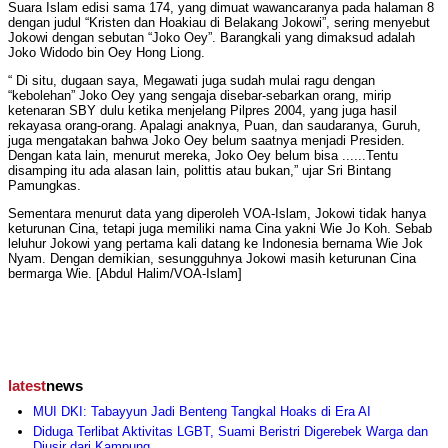
Suara Islam edisi sama 174, yang dimuat wawancaranya pada halaman 8
dengan judul “Kristen dan Hoakiau di Belakang Jokowi”, sering menyebut
Jokowi dengan sebutan “Joko Oey”. Barangkali yang dimaksud adalah
Joko Widodo bin Oey Hong Liong.
“ Di situ, dugaan saya, Megawati juga sudah mulai ragu dengan
“kebolehan” Joko Oey yang sengaja disebar-sebarkan orang, mirip
ketenaran SBY dulu ketika menjelang Pilpres 2004, yang juga hasil
rekayasa orang-orang. Apalagi anaknya, Puan, dan saudaranya, Guruh,
juga mengatakan bahwa Joko Oey belum saatnya menjadi Presiden.
Dengan kata lain, menurut mereka, Joko Oey belum bisa ......Tentu
disamping itu ada alasan lain, polittis atau bukan,” ujar Sri Bintang
Pamungkas.
Sementara menurut data yang diperoleh VOA-Islam, Jokowi tidak hanya
keturunan Cina, tetapi juga memiliki nama Cina yakni Wie Jo Koh. Sebab
leluhur Jokowi yang pertama kali datang ke Indonesia bernama Wie Jok
Nyam. Dengan demikian, sesungguhnya Jokowi masih keturunan Cina
bermarga Wie. [Abdul Halim/VOA-Islam]
latest
news
MUI DKI: Tabayyun Jadi Benteng Tangkal Hoaks di Era AI
Diduga Terlibat Aktivitas LGBT, Suami Beristri Digerebek Warga dan
Diusir dari Kampung