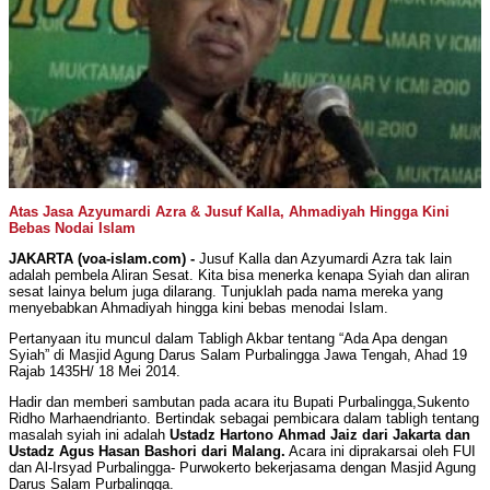
Atas Jasa Azyumardi Azra & Jusuf Kalla, Ahmadiyah Hingga Kini
Bebas Nodai Islam
JAKARTA (voa-islam.com) -
Jusuf Kalla dan Azyumardi Azra tak lain
adalah pembela Aliran Sesat. Kita bisa menerka kenapa Syiah dan aliran
sesat lainya belum juga dilarang. Tunjuklah pada nama mereka yang
menyebabkan Ahmadiyah hingga kini bebas menodai Islam.
Pertanyaan itu muncul dalam Tabligh Akbar tentang “Ada Apa dengan
Syiah” di Masjid Agung Darus Salam Purbalingga Jawa Tengah, Ahad 19
Rajab 1435H/ 18 Mei 2014.
Hadir dan memberi sambutan pada acara itu Bupati Purbalingga,Sukento
Ridho Marhaendrianto. Bertindak sebagai pembicara dalam tabligh tentang
masalah syiah ini adalah
Ustadz Hartono Ahmad Jaiz dari Jakarta dan
Ustadz Agus Hasan Bashori dari Malang.
Acara ini diprakarsai oleh FUI
dan Al-Irsyad Purbalingga- Purwokerto bekerjasama dengan Masjid Agung
Darus Salam Purbalingga.