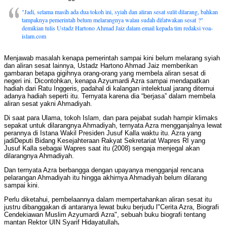
"Jadi, selama masih ada dua tokoh ini, syiah dan aliran sesat sulit dilarang, bahkan
tampaknya pemerintah belum melarangnya walau sudah difatwakan sesat ?"
demikian tulis Ustadz Hartono Ahmad Jaiz dalam email kepada tim redaksi voa-
islam.com
Menjawab masalah kenapa pemerintah sampai kini belum melarang syiah
dan aliran sesat lainnya, Ustadz Hartono Ahmad Jaiz memberikan
gambaran betapa gigihnya orang-orang yang membela aliran sesat di
negeri ini. Dicontohkan, kenapa Azyumardi Azra sampai mendapatkan
hadiah dari Ratu Inggeris, padahal di kalangan intelektual jarang ditemui
adanya hadiah seperti itu. Ternyata karena dia “berjasa” dalam membela
aliran sesat yakni Ahmadiyah.
Di saat para Ulama, tokoh Islam, dan para pejabat sudah hampir klimaks
sepakat untuk dilarangnya Ahmadiyah, ternyata Azra mengganjalnya lewat
perannya di Istana Wakil Presiden Jusuf Kalla waktu itu. Azra yang
jadiDeputi Bidang Kesejahteraan Rakyat Sekretariat Wapres RI yang
Jusuf Kalla sebagai Wapres saat itu (2008) sengaja menjegal akan
dilarangnya Ahmadiyah.
Dan ternyata Azra berbangga dengan upayanya mengganjal rencana
pelarangan Ahmadiyah itu hingga akhirnya Ahmadiyah belum dilarang
sampai kini.
Perlu diketahui, pembelaannya dalam mempertahankan aliran sesat itu
justru dibanggakan di antaranya lewat buku berjudu l"Cerita Azra, Biografi
Cendekiawan Muslim Azyumardi Azra", sebuah buku biografi tentang
mantan Rektor UIN Syarif Hidayatullah
.