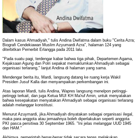
Dalam kasus Ahmadiyah," tulis Andina Dwifatma dalam buku "Cerita Azra;
Biografi Cendekiawan Muslim Azyumardi Azra", halaman 124 yang
diterbitkan Pernerbit Erlangga pada 2011 lalu.
"Pada suatu pagi, terdengar kabar bahwa tiga pihak, Departemen Agama,
Kejaksaan Agung dan Polri sepakat memaklumkan Ahmadiyah sebagai
organisasi terlarang," lanjut Andina di halaman yang sama.
Mendengar berita itu, Mardi, langsung datang ke ruang kerja Wakil
Presiden Jusuf Kalla dan menyampaikan perkembangan ini.
Atas laporan Mardi, tulis Andina, Wapres langsung menelpon petinggi-
petinggi terkait, dan juga Ketua MUI KH Ma'ruf Amin, untuk menyatakan
bahwa kesepakatan menyatakan Ahmadiyah sebagai organisasi terlarang
adalah melanggar konstitusi.
Menurut Azuymardi, jika Ahmadiyah dinyatakan sebagai organisasi ilegal,
maka para anggota atau jemaahnya boleh diperlakukan seperti anggota
PKI pasca persitiwa 30 September 1965. "Ini jelas melanggar UUD 1945
dan HAM."
Akhirnya, pemerintah benar-benar tidak secara tegas melakukan