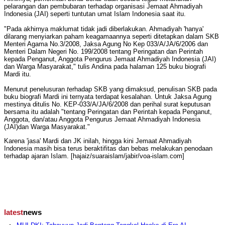
pelarangan dan pembubaran terhadap organisasi Jemaat Ahmadiyah
Indonesia (JAI) seperti tuntutan umat Islam Indonesia saat itu.
"Pada akhirnya maklumat tidak jadi diberlakukan. Ahmadiyah 'hanya'
dilarang menyiarkan paham keagamaannya seperti ditetapkan dalam SKB
Menteri Agama No.3/2008, Jaksa Agung No Kep 033/A/JA/6/2006 dan
Menteri Dalam Negeri No. 199/2008 tentang Peringatan dan Perintah
kepada Penganut, Anggota Pengurus Jemaat Ahmadiyah Indonesia (JAI)
dan Warga Masyarakat," tulis Andina pada halaman 125 buku biografi
Mardi itu.
Menurut penelusuran
t
erhadap SKB yang dimaksud, penulisan SKB pada
buku biografi Mardi ini ternyata terdapat kesalahan. Untuk Jaksa Agung
mestinya ditulis No. KEP-033/A/JA/6/2008 dan perihal surat keputusan
bersama itu adalah "tentang Peringatan dan Perintah kepada Penganut,
Anggota, dan/atau Anggota Pengurus Jemaat Ahmadiyah Indonesia
(JAI)dan Warga Masyarakat."
Karena 'jasa' Mardi dan JK inilah, hingga kini Jemaat Ahmadiyah
Indonesia masih bisa terus beraktifitas dan bebas melakukan penodaan
terhadap ajaran Islam. [hajaiz/suaraislam/jabir/voa-islam.com]
latest
news