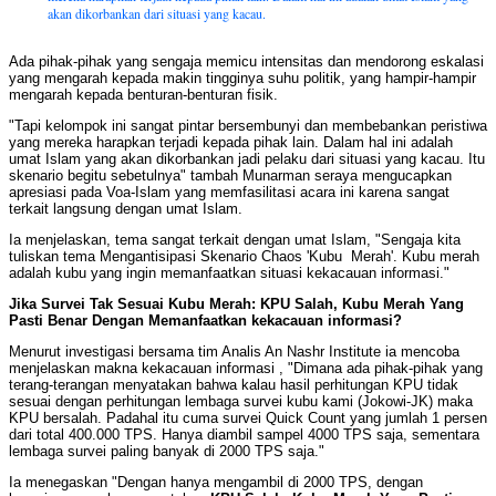
akan dikorbankan dari situasi yang kacau.
Ada pihak-pihak yang sengaja memicu intensitas dan mendorong eskalasi
yang mengarah kepada makin tingginya suhu politik, yang hampir-hampir
mengarah kepada benturan-benturan fisik.
"Tapi kelompok ini sangat pintar bersembunyi dan membebankan peristiwa
yang mereka harapkan terjadi kepada pihak lain. Dalam hal ini adalah
umat Islam yang akan dikorbankan jadi pelaku dari situasi yang kacau. Itu
skenario begitu sebetulnya" tambah Munarman seraya mengucapkan
apresiasi pada Voa-Islam yang memfasilitasi acara ini karena sangat
terkait langsung dengan umat Islam.
Ia menjelaskan, tema sangat terkait dengan umat Islam, "Sengaja kita
tuliskan tema Mengantisipasi Skenario Chaos 'Kubu Merah'. Kubu merah
adalah kubu yang ingin memanfaatkan situasi kekacauan informasi."
Jika Survei Tak Sesuai Kubu Merah: KPU Salah, Kubu Merah Yang
Pasti Benar Dengan Memanfaatkan kekacauan informasi?
Menurut investigasi bersama tim Analis An Nashr Institute ia mencoba
menjelaskan makna kekacauan informasi , "Dimana ada pihak-pihak yang
terang-terangan menyatakan bahwa kalau hasil perhitungan KPU tidak
sesuai dengan perhitungan lembaga survei kubu kami (Jokowi-JK) maka
KPU bersalah. Padahal itu cuma survei Quick Count yang jumlah 1 persen
dari total 400.000 TPS. Hanya diambil sampel 4000 TPS saja, sementara
lembaga survei paling banyak di 2000 TPS saja."
Ia menegaskan "Dengan hanya mengambil di 2000 TPS, dengan