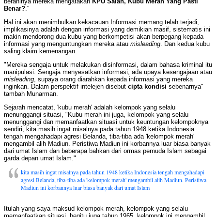
beraninya mereka mengatakan
KPU Salah, Kubu Merah Yang Pasti
Benar?
."
Hal ini akan menimbulkan kekacauan Informasi memang telah terjadi,
implikasinya adalah dengan informasi yang demikian masif, sistematis ini
makin mendorong dua kubu yang berkompetisi akan berpegang kepada
informasi yang menguntungkan mereka atau
misleading
. Dan kedua kubu
saling klaim kemenangan.
"Mereka sengaja untuk melakukan disinformasi, dalam bahasa kriminal itu
manipulasi. Sengaja menyesatkan informasi, ada upaya kesengajaan atau
misleading
, supaya orang diarahkan kepada informasi yang mereka
inginkan. Dalam perspektif intelejen disebut
cipta kondisi
sebenarnya"
tambah Munarman.
Sejarah mencatat, 'kubu merah' adalah kelompok yang selalu
menunggangi situasi, "Kubu merah ini juga, kelompok yang selalu
menunggangi dan memanfaatkan situasi untuk keuntungan kelompoknya
sendiri, kita masih ingat misalnya pada tahun 1948 ketika Indonesia
tengah mengahadapi agresi Belanda, tiba-tiba ada 'kelompok merah'
mengambil alih Madiun. Peristiwa Madiun ini korbannya luar biasa banyak
dari umat Islam dan beberapa bahkan dari ormas pemuda Islam sebagai
garda depan umat Islam."
kita masih ingat misalnya pada tahun 1948 ketika Indonesia tengah mengahadapi
agresi Belanda, tiba-tiba ada 'kelompok merah' mengambil alih Madiun. Peristiwa
Madiun ini korbannya luar biasa banyak dari umat Islam
Itulah yang saya maksud kelompok merah, kelompok yang selalu
memanfaatkan situasi, begitu juga tahun 1965, kelompok ini mengambil