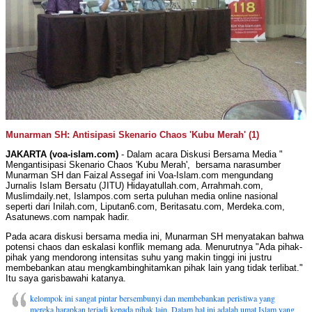
Munarman SH: Antisipasi Skenario Chaos 'Kubu Merah' (1)
JAKARTA (voa-islam.com)
- Dalam acara Diskusi Bersama Media "
Mengantisipasi Skenario Chaos 'Kubu Merah', bersama narasumber
Munarman SH dan Faizal Assegaf ini Voa-Islam.com mengundang
Jurnalis Islam Bersatu (JITU) Hidayatullah.com, Arrahmah.com,
Muslimdaily.net, Islampos.com serta puluhan media online nasional
seperti dari Inilah.com, Liputan6.com, Beritasatu.com, Merdeka.com,
Asatunews.com nampak hadir.
Pada acara diskusi bersama media ini, Munarman SH menyatakan bahwa
potensi chaos dan eskalasi konflik memang ada. Menurutnya "Ada pihak-
pihak yang mendorong intensitas suhu yang makin tinggi ini justru
membebankan atau mengkambinghitamkan pihak lain yang tidak terlibat."
Itu saya garisbawahi katanya.
kelompok ini sangat pintar bersembunyi dan membebankan peristiwa yang
mereka harapkan terjadi kepada pihak lain. Dalam hal ini adalah umat Islam yang