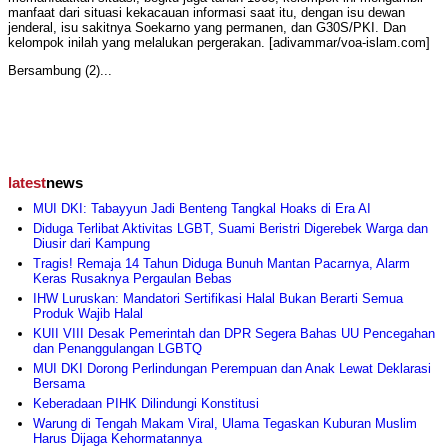
manfaat dari situasi kekacauan informasi saat itu, dengan isu dewan
jenderal, isu sakitnya Soekarno yang permanen, dan G30S/PKI. Dan
kelompok inilah yang melalukan pergerakan. [adivammar/voa-islam.com]
Bersambung (2)...
latest
news
MUI DKI: Tabayyun Jadi Benteng Tangkal Hoaks di Era AI
Diduga Terlibat Aktivitas LGBT, Suami Beristri Digerebek Warga dan
Diusir dari Kampung
Tragis! Remaja 14 Tahun Diduga Bunuh Mantan Pacarnya, Alarm
Keras Rusaknya Pergaulan Bebas
IHW Luruskan: Mandatori Sertifikasi Halal Bukan Berarti Semua
Produk Wajib Halal
KUII VIII Desak Pemerintah dan DPR Segera Bahas UU Pencegahan
dan Penanggulangan LGBTQ
MUI DKI Dorong Perlindungan Perempuan dan Anak Lewat Deklarasi
Bersama
Keberadaan PIHK Dilindungi Konstitusi
Warung di Tengah Makam Viral, Ulama Tegaskan Kuburan Muslim
Harus Dijaga Kehormatannya