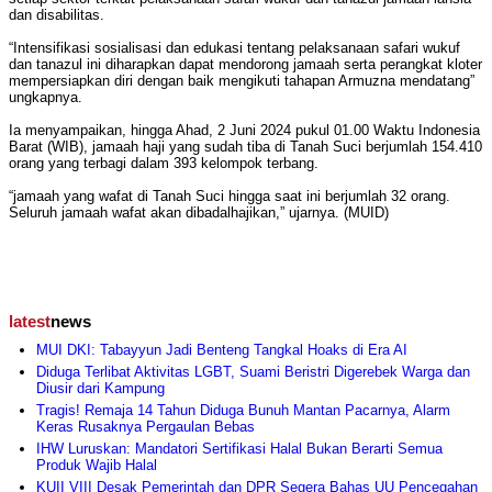
dan disabilitas.
“Intensifikasi sosialisasi dan edukasi tentang pelaksanaan safari wukuf
dan tanazul ini diharapkan dapat mendorong jamaah serta perangkat kloter
mempersiapkan diri dengan baik mengikuti tahapan Armuzna mendatang”
ungkapnya.
Ia menyampaikan, hingga Ahad, 2 Juni 2024 pukul 01.00 Waktu Indonesia
Barat (WIB), jamaah haji yang sudah tiba di Tanah Suci berjumlah 154.410
orang yang terbagi dalam 393 kelompok terbang.
“jamaah yang wafat di Tanah Suci hingga saat ini berjumlah 32 orang.
Seluruh jamaah wafat akan dibadalhajikan,” ujarnya. (MUID)
latest
news
MUI DKI: Tabayyun Jadi Benteng Tangkal Hoaks di Era AI
Diduga Terlibat Aktivitas LGBT, Suami Beristri Digerebek Warga dan
Diusir dari Kampung
Tragis! Remaja 14 Tahun Diduga Bunuh Mantan Pacarnya, Alarm
Keras Rusaknya Pergaulan Bebas
IHW Luruskan: Mandatori Sertifikasi Halal Bukan Berarti Semua
Produk Wajib Halal
KUII VIII Desak Pemerintah dan DPR Segera Bahas UU Pencegahan