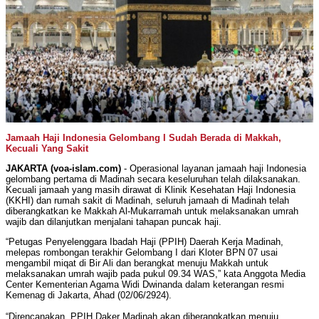
Jamaah Haji Indonesia Gelombang I Sudah Berada di Makkah,
Kecuali Yang Sakit
JAKARTA (voa-islam.com)
- Operasional layanan jamaah haji Indonesia
gelombang pertama di Madinah secara keseluruhan telah dilaksanakan.
Kecuali jamaah yang masih dirawat di Klinik Kesehatan Haji Indonesia
(KKHI) dan rumah sakit di Madinah, seluruh jamaah di Madinah telah
diberangkatkan ke Makkah Al-Mukarramah untuk melaksanakan umrah
wajib dan dilanjutkan menjalani tahapan puncak haji.
“Petugas Penyelenggara Ibadah Haji (PPIH) Daerah Kerja Madinah,
melepas rombongan terakhir Gelombang I dari Kloter BPN 07 usai
mengambil miqat di Bir Ali dan berangkat menuju Makkah untuk
melaksanakan umrah wajib pada pukul 09.34 WAS,” kata Anggota Media
Center Kementerian Agama Widi Dwinanda dalam keterangan resmi
Kemenag di Jakarta, Ahad (02/06/2924).
“Direncanakan, PPIH Daker Madinah akan diberangkatkan menuju