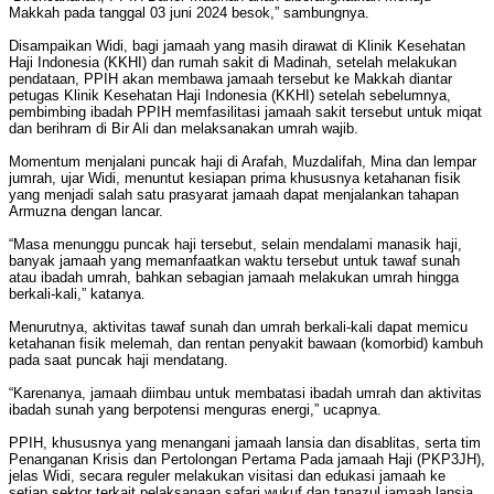
Makkah pada tanggal 03 juni 2024 besok,” sambungnya.
Disampaikan Widi, bagi jamaah yang masih dirawat di Klinik Kesehatan
Haji Indonesia (KKHI) dan rumah sakit di Madinah, setelah melakukan
pendataan, PPIH akan membawa jamaah tersebut ke Makkah diantar
petugas Klinik Kesehatan Haji Indonesia (KKHI) setelah sebelumnya,
pembimbing ibadah PPIH memfasilitasi jamaah sakit tersebut untuk miqat
dan berihram di Bir Ali dan melaksanakan umrah wajib.
Momentum menjalani puncak haji di Arafah, Muzdalifah, Mina dan lempar
jumrah, ujar Widi, menuntut kesiapan prima khususnya ketahanan fisik
yang menjadi salah satu prasyarat jamaah dapat menjalankan tahapan
Armuzna dengan lancar.
“Masa menunggu puncak haji tersebut, selain mendalami manasik haji,
banyak jamaah yang memanfaatkan waktu tersebut untuk tawaf sunah
atau ibadah umrah, bahkan sebagian jamaah melakukan umrah hingga
berkali-kali,” katanya.
Menurutnya, aktivitas tawaf sunah dan umrah berkali-kali dapat memicu
ketahanan fisik melemah, dan rentan penyakit bawaan (komorbid) kambuh
pada saat puncak haji mendatang.
“Karenanya, jamaah diimbau untuk membatasi ibadah umrah dan aktivitas
ibadah sunah yang berpotensi menguras energi,” ucapnya.
PPIH, khususnya yang menangani jamaah lansia dan disablitas, serta tim
Penanganan Krisis dan Pertolongan Pertama Pada jamaah Haji (PKP3JH),
jelas Widi, secara reguler melakukan visitasi dan edukasi jamaah ke
setiap sektor terkait pelaksanaan safari wukuf dan tanazul jamaah lansia