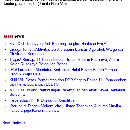
Bandung yang hadir. (Jamila Nurul/Ab)
latest
news
MUI DKI: Tabayyun Jadi Benteng Tangkal Hoaks di Era AI
Diduga Terlibat Aktivitas LGBT, Suami Beristri Digerebek Warga dan
Diusir dari Kampung
Tragis! Remaja 14 Tahun Diduga Bunuh Mantan Pacarnya, Alarm
Keras Rusaknya Pergaulan Bebas
IHW Luruskan: Mandatori Sertifikasi Halal Bukan Berarti Semua
Produk Wajib Halal
KUII VIII Desak Pemerintah dan DPR Segera Bahas UU Pencegahan
dan Penanggulangan LGBTQ
MUI DKI Dorong Perlindungan Perempuan dan Anak Lewat Deklarasi
Bersama
Keberadaan PIHK Dilindungi Konstitusi
Warung di Tengah Makam Viral, Ulama Tegaskan Kuburan Muslim
Harus Dijaga Kehormatannya
News Index »