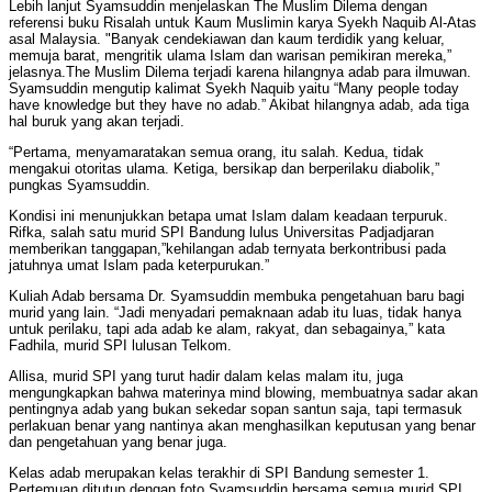
Lebih lanjut Syamsuddin menjelaskan The Muslim Dilema dengan
referensi buku Risalah untuk Kaum Muslimin karya Syekh Naquib Al-Atas
asal Malaysia. "Banyak cendekiawan dan kaum terdidik yang keluar,
memuja barat, mengritik ulama Islam dan warisan pemikiran mereka,”
jelasnya.The Muslim Dilema terjadi karena hilangnya adab para ilmuwan.
Syamsuddin mengutip kalimat Syekh Naquib yaitu “Many people today
have knowledge but they have no adab.” Akibat hilangnya adab, ada tiga
hal buruk yang akan terjadi.
“Pertama, menyamaratakan semua orang, itu salah. Kedua, tidak
mengakui otoritas ulama. Ketiga, bersikap dan berperilaku diabolik,”
pungkas Syamsuddin.
Kondisi ini menunjukkan betapa umat Islam dalam keadaan terpuruk.
Rifka, salah satu murid SPI Bandung lulus Universitas Padjadjaran
memberikan tanggapan,”kehilangan adab ternyata berkontribusi pada
jatuhnya umat Islam pada keterpurukan.”
Kuliah Adab bersama Dr. Syamsuddin membuka pengetahuan baru bagi
murid yang lain. “Jadi menyadari pemaknaan adab itu luas, tidak hanya
untuk perilaku, tapi ada adab ke alam, rakyat, dan sebagainya,” kata
Fadhila, murid SPI lulusan Telkom.
Allisa, murid SPI yang turut hadir dalam kelas malam itu, juga
mengungkapkan bahwa materinya mind blowing, membuatnya sadar akan
pentingnya adab yang bukan sekedar sopan santun saja, tapi termasuk
perlakuan benar yang nantinya akan menghasilkan keputusan yang benar
dan pengetahuan yang benar juga.
Kelas adab merupakan kelas terakhir di SPI Bandung semester 1.
Pertemuan ditutup dengan foto Syamsuddin bersama semua murid SPI