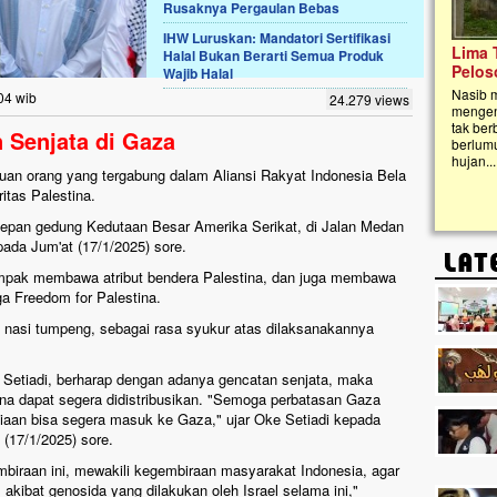
Rusaknya Pergaulan Bebas
IHW Luruskan: Mandatori Sertifikasi
Lima Tahun Mangkrak, Masjid di
Halal Bukan Berarti Semua Produk
Pelosok ini Mengenaskan. Ayo Bantu.!!
Wajib Halal
Nasib masjid di Kampung Cilumbu ini sungguh
04 wib
24.279 views
mengenaskan. Lima tahun mangkrak, kini nyaris
tak berbentuk masjid, dipenuhi rumput liar,
 Senjata di Gaza
berlumut, dan menghitam terpapar panas dan
hujan....
buan orang yang tergabung dalam Aliansi Rakyat Indonesia Bela
itas Palestina.
di depan gedung Kedutaan Besar Amerika Serikat, di Jalan Medan
ada Jum'at (17/1/2025) sore.
kompak membawa atribut bendera Palestina, dan juga membawa
ga Freedom for Palestina.
n nasi tumpeng, sebagai rasa syukur atas dilaksanakannya
 Setiadi, berharap dengan adanya gencatan senjata, maka
na dapat segera didistribusikan. "Semoga perbatasan Gaza
iaan bisa segera masuk ke Gaza," ujar Oke Setiadi kepada
 (17/1/2025) sore.
mbiraan ini, mewakili kegembiraan masyarakat Indonesia, agar
akibat genosida yang dilakukan oleh Israel selama ini,"