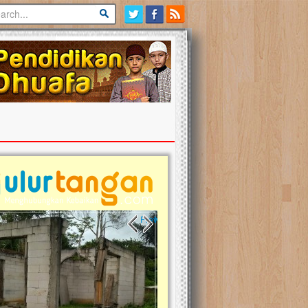
Previous slide
Next slide
tina Masih Berduka, Ayo Ulurkan
Open Donasi Wakaf Pembangu
n Bantu Mereka
Rumah Qur'an & TK Islam Terp
t, Ulurtangan mari kirimkan dukungan
Najjah di Jonggol
mu untuk warga Palestina di Gaza demi
tkan mereka menghadapi situasi
Saat ini, Ulurtangan bersama Yayasan 
am ini. Mari dukung mereka dengan
Najjahtul Islam Jonggol sedang merintis
si dengan cara:...
pembangunan Rumah Qur’an dan Tama