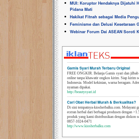
MUI: Koruptor Hendaknya Dijatuhi 
Pidana Mati
Hakikat Fitnah sebagai Media Peng
Feminisme dan Delusi Kesetaraan 
Webinar Forum Dai ASEAN Soroti Ko
Gamis Syari Murah Terbaru Original
FREE ONGKIR. Belanja Gamis syari dan jilbab t
online tanpa khawatir ongkos kirim. Siap kirim s
Indonesia. Model kekinian, warna beragam. Ad
nyaman dipakai.
http://beautysyari.id
Cari Obat Herbal Murah & Berkualitas?
Di sini tempatnya-kiosherbalku.com. Melayani g
eceran herbal dari berbagai produsen dengan >1.
produk yang kami distribusikan dengan diskon 
0857-1024-0471
http://www.kiosherbalku.com