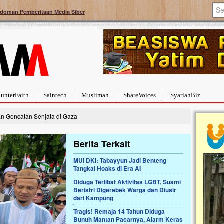
doman Pemberitaan Media Siber
unterFaith
Saintech
Muslimah
ShareVoices
SyariahBiz
n Gencatan Senjata di Gaza
Berita Terkait
MUI DKI: Tabayyun Jadi Benteng
Tangkal Hoaks di Era AI
a Hebat Sembuh Dari
Pales
arah
Tanga
Diduga Terlibat Aktivitas LGBT, Suami
Beristri Digerebek Warga dan Diusir
dipenuhi dengan
Sahaba
dari Kampung
erat. Meskipun baru
terbaik
ayi yang imut ini harus
mengua
Tragis! Remaja 14 Tahun Diduga
ng dahsyat, yaitu tumor
mencek
Bunuh Mantan Pacarnya, Alarm Keras
an...
berdona