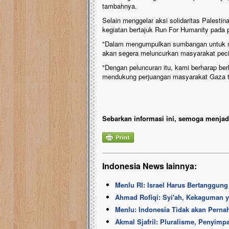
tambahnya.
Selain menggelar aksi solidaritas Palesti
kegiatan bertajuk Run For Humanity pada 
"Dalam mengumpulkan sumbangan untuk m
akan segera meluncurkan masyarakat peci
"Dengan peluncuran itu, kami berharap be
mendukung perjuangan masyarakat Gaza te
Sebarkan informasi ini, semoga menjadi
Indonesia News lainnya:
Menlu RI: Israel Harus Bertanggun
Ahmad Rofiqi: Syi'ah, Kekaguman y
Menlu: Indonesia Tidak akan Perna
Akmal Sjafril: Pluralisme, Penyi