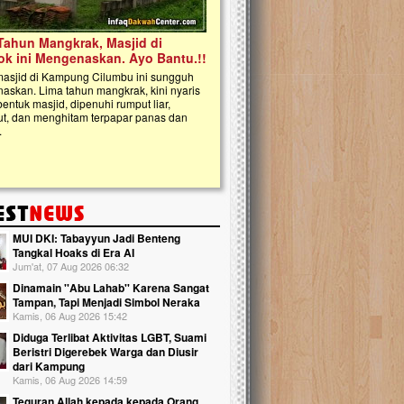
kanak Islam Terpadu (TKIT) An Najjah 
Gedung Majelis Taklim di Jonggol,...
MUI DKI: Tabayyun Jadi Benteng
Tangkal Hoaks di Era AI
Jum'at, 07 Aug 2026 06:32
Dinamain ''Abu Lahab'' Karena Sangat
Tampan, Tapi Menjadi Simbol Neraka
Kamis, 06 Aug 2026 15:42
Diduga Terlibat Aktivitas LGBT, Suami
Beristri Digerebek Warga dan Diusir
dari Kampung
Kamis, 06 Aug 2026 14:59
Teguran Allah kepada kepada Orang