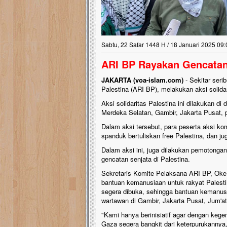
Sabtu, 22 Safar 1448 H / 18 Januari 2025 09:
ARI BP Rayakan Gencatan
JAKARTA (voa-islam.com)
- Sekitar seri
Palestina (ARI BP), melakukan aksi solidar
Aksi solidaritas Palestina ini dilakukan 
Merdeka Selatan, Gambir, Jakarta Pusat, p
Dalam aksi tersebut, para peserta aksi 
spanduk bertuliskan free Palestina, dan ju
Dalam aksi ini, juga dilakukan pemotonga
gencatan senjata di Palestina.
Sekretaris Komite Pelaksana ARI BP, Oke
bantuan kemanusiaan untuk rakyat Palesti
segera dibuka, sehingga bantuan kemanus
wartawan di Gambir, Jakarta Pusat, Jum'at
"Kami hanya berinisiatif agar dengan kege
Gaza segera bangkit dari keterpurukannya, 