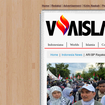
|
|
|
|
Home
Redaksi
Advertisement
Kirim Naskah
Pe
Indonesiana
Worlds
Islamia
Co
Home
|
Indonesia News
| ARI BP Rayaka
Bantu Naura, Balit
Tumor Pembuluh D
Hidup Naura Salsabila 
rintangan yang sangat b
berusia sepuluh bulan, b
menghadapi penyakit ya
pembuluh darah berukur