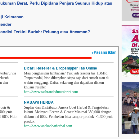
Hukuman Berat, Perlu Dipidana Penjara Seumur Hidup atau
uji Keimanan
Gender
ndisi Terkini Suriah: Peluang atau Ancaman?
+Pasang iklan
Dicari, Reseller & Dropshipper Tas Online
erbaru via
Mau penghasilan tambahan? Yuk jadi reseller tas TBMR.
eluruh
Tanpa modal, bisa dikerjakan siapa saja dari rumah atau di
em dan
waktu senggang. Daftar sekarang dan dapatkan diskon
khusus reseller
http://www.tasbrandedmurahriri.com
NABAWI HERBA
rosir &
Suplier dan Distributor Aneka Obat Herbal & Pengobatan
500 jenis
Islami. Melayani Eceran & Grosir Minimal 350,000 dengan
sd 60% Hub:
diskon s.d 60%. Pembelian bisa campur produk >1.300 jenis
produk.
http://www.anekaobatherbal.com