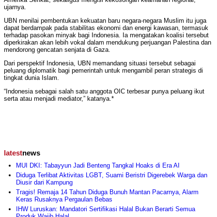
ujarnya.
UBN menilai pembentukan kekuatan baru negara-negara Muslim itu juga
dapat berdampak pada stabilitas ekonomi dan energi kawasan, termasuk
terhadap pasokan minyak bagi Indonesia. Ia mengatakan koalisi tersebut
diperkirakan akan lebih vokal dalam mendukung perjuangan Palestina dan
mendorong gencatan senjata di Gaza.
Dari perspektif Indonesia, UBN memandang situasi tersebut sebagai
peluang diplomatik bagi pemerintah untuk mengambil peran strategis di
tingkat dunia Islam.
“Indonesia sebagai salah satu anggota OIC terbesar punya peluang ikut
serta atau menjadi mediator,” katanya.*
latest
news
MUI DKI: Tabayyun Jadi Benteng Tangkal Hoaks di Era AI
Diduga Terlibat Aktivitas LGBT, Suami Beristri Digerebek Warga dan
Diusir dari Kampung
Tragis! Remaja 14 Tahun Diduga Bunuh Mantan Pacarnya, Alarm
Keras Rusaknya Pergaulan Bebas
IHW Luruskan: Mandatori Sertifikasi Halal Bukan Berarti Semua
Produk Wajib Halal