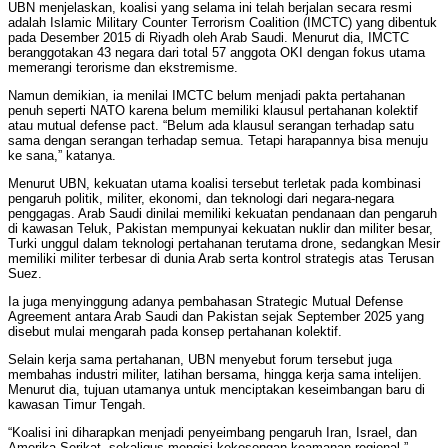
UBN menjelaskan, koalisi yang selama ini telah berjalan secara resmi
adalah Islamic Military Counter Terrorism Coalition (IMCTC) yang dibentuk
pada Desember 2015 di Riyadh oleh Arab Saudi. Menurut dia, IMCTC
beranggotakan 43 negara dari total 57 anggota OKI dengan fokus utama
memerangi terorisme dan ekstremisme.
Namun demikian, ia menilai IMCTC belum menjadi pakta pertahanan
penuh seperti NATO karena belum memiliki klausul pertahanan kolektif
atau mutual defense pact. “Belum ada klausul serangan terhadap satu
sama dengan serangan terhadap semua. Tetapi harapannya bisa menuju
ke sana,” katanya.
Menurut UBN, kekuatan utama koalisi tersebut terletak pada kombinasi
pengaruh politik, militer, ekonomi, dan teknologi dari negara-negara
penggagas. Arab Saudi dinilai memiliki kekuatan pendanaan dan pengaruh
di kawasan Teluk, Pakistan mempunyai kekuatan nuklir dan militer besar,
Turki unggul dalam teknologi pertahanan terutama drone, sedangkan Mesir
memiliki militer terbesar di dunia Arab serta kontrol strategis atas Terusan
Suez.
Ia juga menyinggung adanya pembahasan Strategic Mutual Defense
Agreement antara Arab Saudi dan Pakistan sejak September 2025 yang
disebut mulai mengarah pada konsep pertahanan kolektif.
Selain kerja sama pertahanan, UBN menyebut forum tersebut juga
membahas industri militer, latihan bersama, hingga kerja sama intelijen.
Menurut dia, tujuan utamanya untuk menciptakan keseimbangan baru di
kawasan Timur Tengah.
“Koalisi ini diharapkan menjadi penyeimbang pengaruh Iran, Israel, dan
Amerika Serikat, sekaligus mengisi kekosongan keamanan regional,”