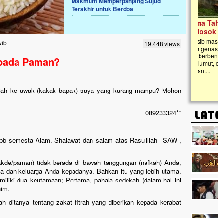
Makmum Memperpanjang Sujud
Terakhir untuk Berdoa
Lima Tahun Mangkrak, Masjid di
Pelosok ini Mengenaskan. Ayo Bantu.!!
Nasib masjid di Kampung Cilumbu ini sungguh
wib
19.448 views
mengenaskan. Lima tahun mangkrak, kini nyaris
tak berbentuk masjid, dipenuhi rumput liar,
epada Paman?
berlumut, dan menghitam terpapar panas dan
hujan....
trah ke uwak (kakak bapak) saya yang kurang mampu? Mohon
089233324**
 Rabb semesta Alam. Shalawat dan salam atas Rasulillah –SAW-,
akde/paman) tidak berada di bawah tanggungan (nafkah) Anda,
da dan keluarga Anda kepadanya. Bahkan itu yang lebih utama.
iliki dua keutamaan; Pertama, pahala sedekah (dalam hal ini
him.
h ditanya tentang zakat fitrah yang diberikan kepada kerabat