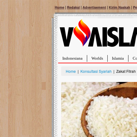
|
|
|
|
Home
Redaksi
Advertisement
Kirim Naskah
Pe
Indonesiana
Worlds
Islamia
Co
Home
|
Konsultasi Syariah
| Zakat Fitra
Bantu Naura, Balit
Tumor Pembuluh D
Hidup Naura Salsabila 
rintangan yang sangat b
berusia sepuluh bulan, b
menghadapi penyakit yan
pembuluh darah berukur