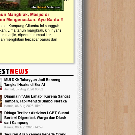
kanak Islam Terpadu (TKIT) An Najjah d
Gedung Majelis Taklim di Jonggol,...
MUI DKI: Tabayyun Jadi Benteng
Tangkal Hoaks di Era AI
Jum'at, 07 Aug 2026 06:32
Dinamain ''Abu Lahab'' Karena Sangat
Tampan, Tapi Menjadi Simbol Neraka
Kamis, 06 Aug 2026 15:42
Diduga Terlibat Aktivitas LGBT, Suami
Beristri Digerebek Warga dan Diusir
dari Kampung
Kamis, 06 Aug 2026 14:59
Teguran Allah kepada kepada Orang