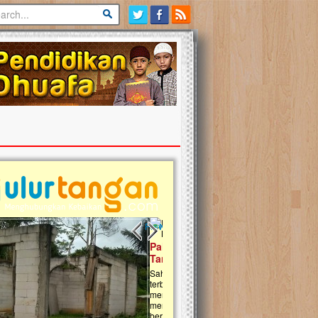
Previous slide
Next slide
tina Masih Berduka, Ayo Ulurkan
Open Donasi Wakaf Pembangu
n Bantu Mereka
Rumah Qur'an & TK Islam Terp
t, Ulurtangan mari kirimkan dukungan
Najjah di Jonggol
mu untuk warga Palestina di Gaza demi
tkan mereka menghadapi situasi
Saat ini, Ulurtangan bersama Yayasan 
am ini. Mari dukung mereka dengan
Najjahtul Islam Jonggol sedang merintis
si dengan cara:...
pembangunan Rumah Qur’an dan Tama