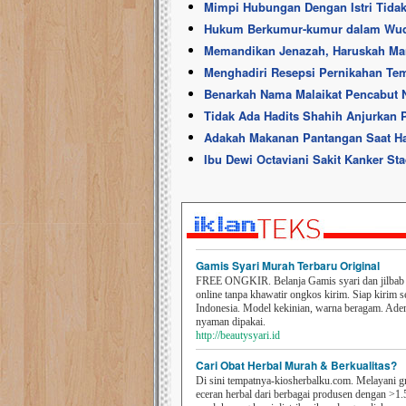
Mimpi Hubungan Dengan Istri Tida
Hukum Berkumur-kumur dalam Wud
Memandikan Jenazah, Haruskah Ma
Menghadiri Resepsi Pernikahan T
Benarkah Nama Malaikat Pencabut Ny
Tidak Ada Hadits Shahih Anjurkan P
Adakah Makanan Pantangan Saat H
Ibu Dewi Octaviani Sakit Kanker S
Gamis Syari Murah Terbaru Original
FREE ONGKIR. Belanja Gamis syari dan jilbab t
online tanpa khawatir ongkos kirim. Siap kirim s
Indonesia. Model kekinian, warna beragam. Ad
nyaman dipakai.
http://beautysyari.id
Cari Obat Herbal Murah & Berkualitas?
Di sini tempatnya-kiosherbalku.com. Melayani g
eceran herbal dari berbagai produsen dengan >1.