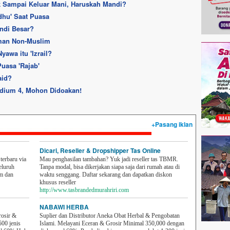
k Sampai Keluar Mani, Haruskah Mandi?
hu' Saat Puasa
ndi Besar?
eman Non-Muslim
awa itu 'Izrail?
uasa 'Rajab'
aid?
tadium 4, Mohon Didoakan!
+Pasang iklan
Dicari, Reseller & Dropshipper Tas Online
erbaru via
Mau penghasilan tambahan? Yuk jadi reseller tas TBMR.
eluruh
Tanpa modal, bisa dikerjakan siapa saja dari rumah atau di
em dan
waktu senggang. Daftar sekarang dan dapatkan diskon
khusus reseller
http://www.tasbrandedmurahriri.com
NABAWI HERBA
rosir &
Suplier dan Distributor Aneka Obat Herbal & Pengobatan
500 jenis
Islami. Melayani Eceran & Grosir Minimal 350,000 dengan