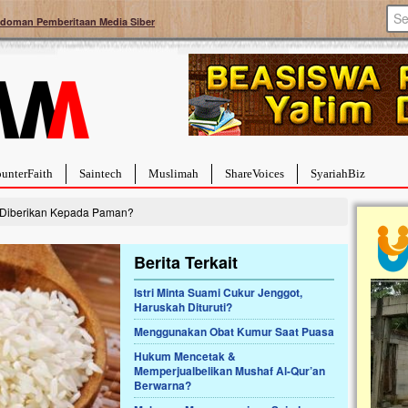
doman Pemberitaan Media Siber
unterFaith
Saintech
Muslimah
ShareVoices
SyariahBiz
h Diberikan Kepada Paman?
Berita Terkait
Istri Minta Suami Cukur Jenggot,
Haruskah Dituruti?
a Hebat Sembuh Dari
Pales
arah
Tanga
Menggunakan Obat Kumur Saat Puasa
dipenuhi dengan
Sahaba
Hukum Mencetak &
erat. Meskipun baru
terbaik
Memperjualbelikan Mushaf Al-Qur’an
ayi yang imut ini harus
mengua
Berwarna?
g dahsyat, yaitu tumor
mencek
an...
berdona