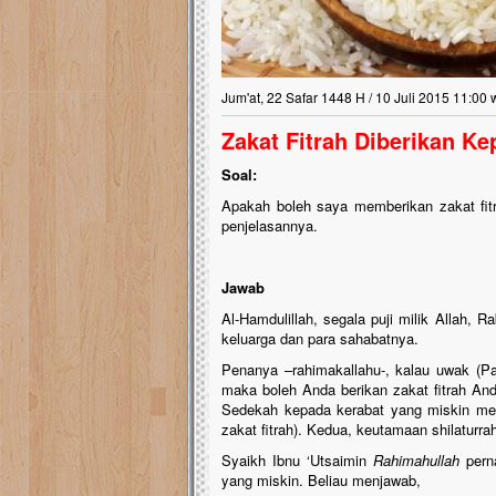
Jum'at, 22 Safar 1448 H / 10 Juli 2015 11:00 
Zakat Fitrah Diberikan K
Soal:
Apakah boleh saya memberikan zakat fi
penjelasannya.
Jawab
Al-Hamdulillah, segala puji milik Allah,
keluarga dan para sahabatnya.
Penanya –rahimakallahu-, kalau uwak (P
maka boleh Anda berikan zakat fitrah An
Sedekah kepada kerabat yang miskin mem
zakat fitrah). Kedua, keutamaan shilaturra
Syaikh Ibnu ‘Utsaimin
Rahimahullah
perna
yang miskin. Beliau menjawab,