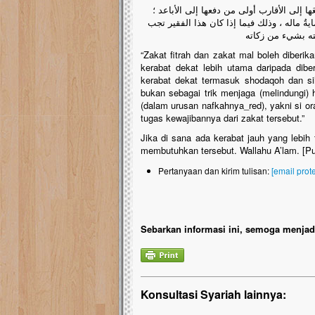
ها إلى الأقارب أولى من دفعها إلى الأباعد ؛
ةُ ماله ، وذلك فيما إذا كان هذا الفقير تجب
جته بشيء من زكاته
“Zakat fitrah dan zakat mal boleh diberi
kerabat dekat lebih utama daripada dib
kerabat dekat termasuk shodaqoh dan sil
bukan sebagai trik menjaga (melindungi) 
(dalam urusan nafkahnya_red), yakni si or
tugas kewajibannya dari zakat tersebut.”
Jika di sana ada kerabat jauh yang lebih
membutuhkan tersebut. Wallahu A’lam. [P
Pertanyaan dan kirim tulisan:
[email prot
Sebarkan informasi ini, semoga menjadi
Konsultasi Syariah lainnya: